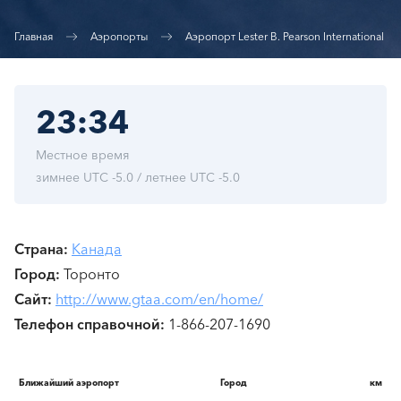
Главная
Аэропорты
Аэропорт Lester B. Pearson International
23:34
Местное время
зимнее UTC -5.0 / летнее UTC -5.0
Страна
Канада
Город
Торонто
Сайт
http://www.gtaa.com/en/home/
Телефон справочной
1-866-207-1690
Ближайший аэропорт
Город
км