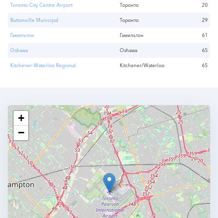
Toronto City Centre Airport
Торонто
20
Buttonville Municipal
Торонто
29
Гамильтон
Гамильтон
61
Oshawa
Oshawa
65
Kitchener-Waterloo Regional
Kitchener/Waterloo
65
+
−