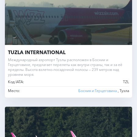
TUZLA INTERNATIONAL
Международный аэропорт Тузлы расположен в Боснии и
Герцеговине, предлагает перелеты как внутри страны, так и за её
пределы. Высота взлетно-посадочной полосы — 239 метров над
уровнем моря.
Код IATA:
TZL
Место:
Босния и Герцеговина
, Тузла