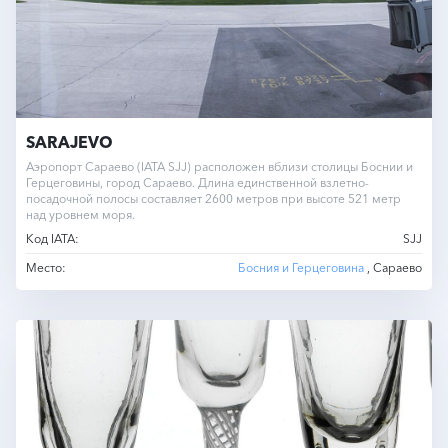
SARAJEVO
Аэропорт Сараево (IATA SJJ) расположен вблизи столицы Боснии и
Герцеговины, город Сараево. Длина единственной взлетно-
посадочной полосы составляет 2600 метров при высоте 521 метр
над уровнем моря.
Код IATA:
SJJ
Место:
Босния и Герцеговина
, Сараево