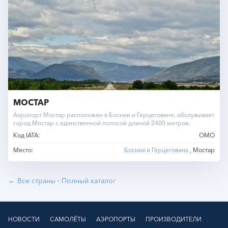
МОСТАР
Аэропорт Мостар расположен в Боснии и Герцеговине, обслуживает
город Мостар с единственной полосой длиной 2400 метров.
Код IATA:
OMO
Место:
Босния и Герцеговина
, Мостар
← Все страны
·
Полный каталог
НОВОСТИ
САМОЛЁТЫ
АЭРОПОРТЫ
ПРОИЗВОДИТЕЛИ