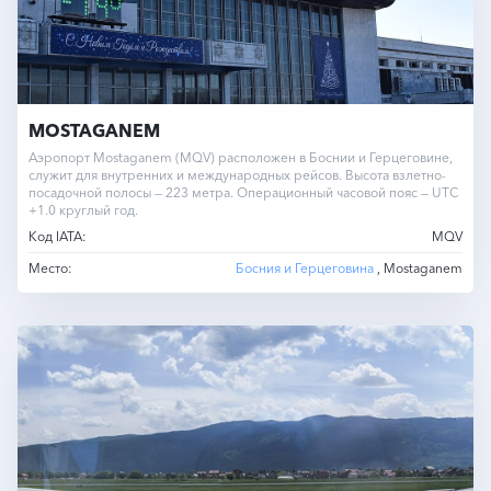
MOSTAGANEM
Аэропорт Mostaganem (MQV) расположен в Боснии и Герцеговине,
служит для внутренних и международных рейсов. Высота взлетно-
посадочной полосы — 223 метра. Операционный часовой пояс — UTC
+1.0 круглый год.
Код IATA:
MQV
Место:
Босния и Герцеговина
, Mostaganem