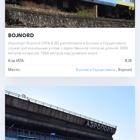
BOJNORD
Аэропорт Bojnord (IATA BJB) расположен в Боснии и Герцеговине,
служит региональным узлом с единственной полосой длиной 3000
метров на высоте 1066 метров над уровнем моря.
Код IATA:
BJB
Место:
Босния и Герцеговина
, Bojnord