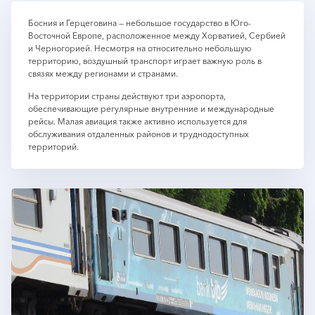
Босния и Герцеговина — небольшое государство в Юго-
Восточной Европе, расположенное между Хорватией, Сербией
и Черногорией. Несмотря на относительно небольшую
территорию, воздушный транспорт играет важную роль в
связях между регионами и странами.
На территории страны действуют три аэропорта,
обеспечивающие регулярные внутренние и международные
рейсы. Малая авиация также активно используется для
обслуживания отдаленных районов и труднодоступных
территорий.