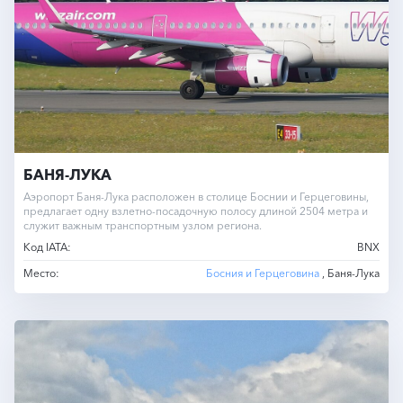
БАНЯ-ЛУКА
Аэропорт Баня-Лука расположен в столице Боснии и Герцеговины,
предлагает одну взлетно-посадочную полосу длиной 2504 метра и
служит важным транспортным узлом региона.
Код IATA:
BNX
Место:
Босния и Герцеговина
, Баня-Лука