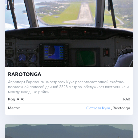
RAROTONGA
Аэропорт Раротонга на островах Кука располагает одной взлётно-
посадочной полосой длиной 2328 метров, обслуживая внутренние и
международные рейсы.
Код IATA:
RAR
Место:
Острова Кука
, Rarotonga