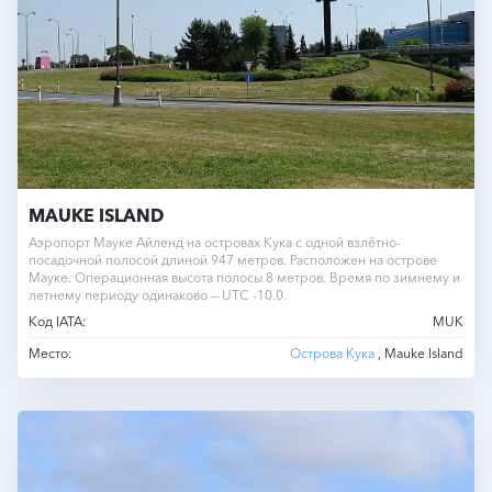
MAUKE ISLAND
Аэропорт Мауке Айленд на островах Кука с одной взлётно-
посадочной полосой длиной 947 метров. Расположен на острове
Мауке. Операционная высота полосы 8 метров. Время по зимнему и
летнему периоду одинаково — UTC -10.0.
Код IATA:
MUK
Место:
Острова Кука
, Mauke Island