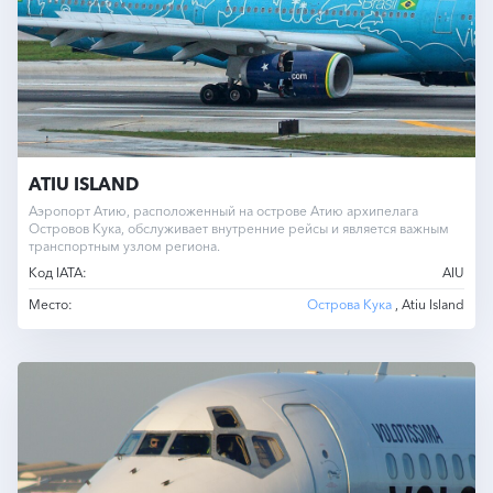
ATIU ISLAND
Аэропорт Атию, расположенный на острове Атию архипелага
Островов Кука, обслуживает внутренние рейсы и является важным
транспортным узлом региона.
Код IATA:
AIU
Место:
Острова Кука
, Atiu Island