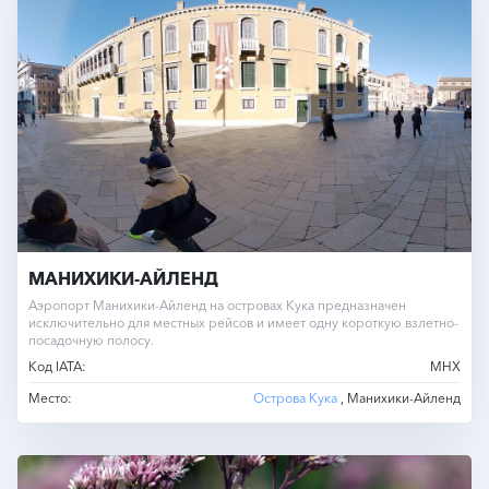
МАНИХИКИ-АЙЛЕНД
Аэропорт Манихики-Айленд на островах Кука предназначен
исключительно для местных рейсов и имеет одну короткую взлетно-
посадочную полосу.
Код IATA:
MHX
Место:
Острова Кука
, Манихики-Айленд