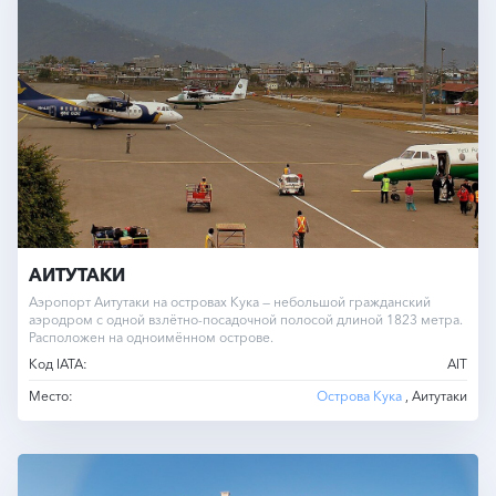
АИТУТАКИ
Аэропорт Аитутаки на островах Кука — небольшой гражданский
аэродром с одной взлётно-посадочной полосой длиной 1823 метра.
Расположен на одноимённом острове.
Код IATA:
AIT
Место:
Острова Кука
, Аитутаки