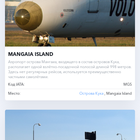
MANGAIA ISLAND
Аэропорт острова Мангаиа, входящего в состав островов Кука,
располагает одной взлётно-посадочной полосой длиной 998 метров.
Здесь нет регулярных рейсов, используется преимущественно
частными самолётами.
Код IATA:
MGS
Место:
Острова Кука
, Mangaia Island