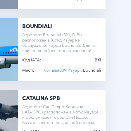
BOUNDIALI
Аэропорт Boundiali (BXI, DIBI)
расположен в Кот-д’Ивуаре и
обслуживает город Boundiali. Длина
единственной взлетно-посадочной
полосы составляет 1800 метров.
Код IATA:
BXI
Место:
Кот д&#039;Ивуар
, Boundiali
CATALINA SPB
Аэропорт Сан-Педро Каталина
(IATA:SPQ) расположен в Кот-д’Ивуаре
и обслуживает город Сан-Педро.
Высота взлетно-посадочной полосы
составляет 2 метра. Время по зимнему