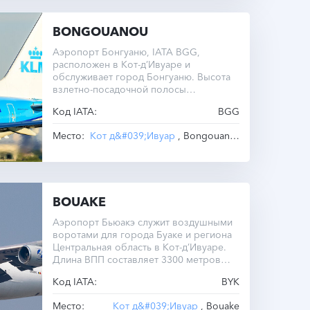
BONGOUANOU
Аэропорт Бонгуаню, IATA BGG,
расположен в Кот-д’Ивуаре и
обслуживает город Бонгуаню. Высота
взлетно-посадочной полосы
составляет 1059 метров. Часовой пояс
Код IATA:
BGG
— UTC +0.0.
Место:
Кот д&#039;Ивуар
, Bongouanou
BOUAKE
Аэропорт Бьюакэ служит воздушными
воротами для города Буаке и региона
Центральная область в Кот-д’Ивуаре.
Длина ВПП составляет 3300 метров
при высоте 375 метров над уровнем
Код IATA:
BYK
моря. Здесь зимнего и летнего
времени нет, используется единый
Место:
Кот д&#039;Ивуар
, Bouake
часовой пояс…