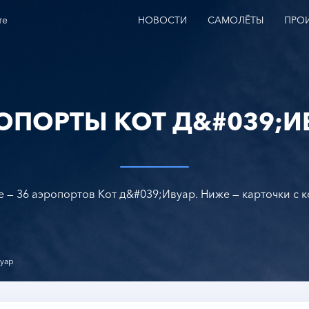
те
НОВОСТИ
САМОЛЁТЫ
ПРО
ОПОРТЫ КОТ Д&#039;И
e — 36 аэропортов Кот д&#039;Ивуар. Ниже — карточки с 
вуар