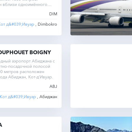
н вблизи одноимённого
DIM
Кот д&#039;Ивуар
, Dimbokro
HOUPHOUET BOIGNY
дный аэропорт Абиджана с
ётно-посадочной полосой
00 метров расположен
ода Абиджан, Кот-д’Ивуар.
ABJ
Кот д&#039;Ивуар
, Абиджан
A