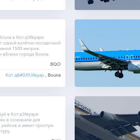
ouna в Кот-д’Ивуаре
т одной взлётно-посадочной
иной 1500 метров.
 вблизи города Bouna.
BQO
Кот д&#039;Ивуар
, Bouna
уё в Кот-д’Ивуаре
ен в основном для
 рейсов и имеет простую
туру.