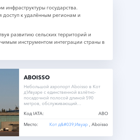
м инфраструктуры государства.
 доступ к удалённым регионам и
твуя развитию сельских территорий и
ачимым инструментом интеграции страны в
ABOISSO
Небольшой аэропорт Aboisso в Кот
д’Ивуаре с единственной взлётно-
посадочной полосой длиной 590
метров, обслуживающий
преимущественно внутренние рейсы.
Код IATA:
ABO
Место:
Кот д&#039;Ивуар
, Aboisso