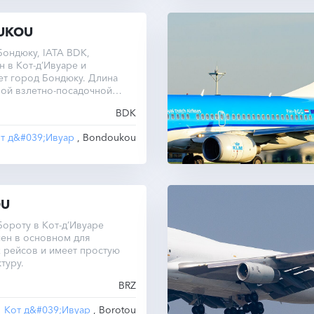
UKOU
ондюку, IATA BDK,
 в Кот-д’Ивуаре и
ет город Бондюку. Длина
ной взлетно-посадочной
тавляет 1500 метров.
BDK
т д&#039;Ивуар
, Bondoukou
OU
ороту в Кот-д’Ивуаре
ен в основном для
 рейсов и имеет простую
туру.
BRZ
Кот д&#039;Ивуар
, Borotou