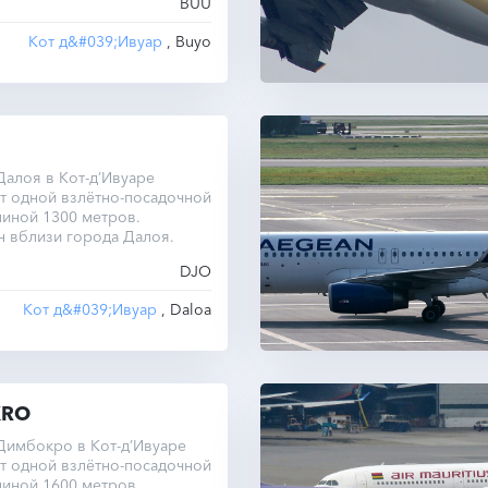
BUU
Кот д&#039;Ивуар
, Buyo
алоя в Кот-д’Ивуаре
т одной взлётно-посадочной
иной 1300 метров.
н вблизи города Далоя.
DJO
Кот д&#039;Ивуар
, Daloa
KRO
Димбокро в Кот-д’Ивуаре
т одной взлётно-посадочной
иной 1600 метров.