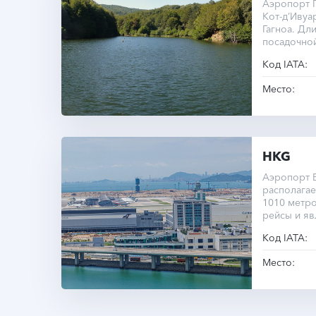
Аэропорт Г
Кот-д’Ивуа
Гагноа. Дл
посадочной
метров.
Код IATA:
Место:
HKG
Аэропорт Б
располагае
1010 метро
рейсы и я
транспортн
Код IATA:
Место: