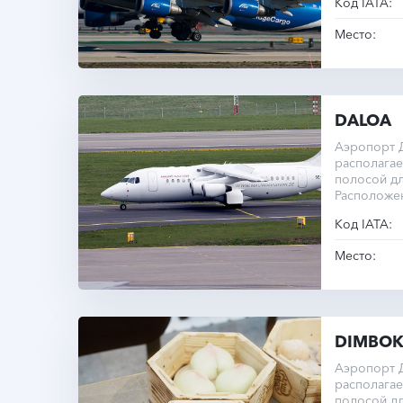
Код IATA:
Место:
DALOA
Аэропорт Д
располагае
полосой дл
Расположе
Код IATA:
Место:
DIMBO
Аэропорт 
располагае
полосой дл