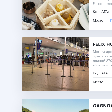
Расположе
города.
Код IATA:
Место:
FELIX 
Междунаро
одной взл
длиной 27
вблизи гор
Код IATA:
Место:
GAGNO