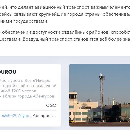
ей, что делает авиационный транспорт важным элементо
ейсы связывают крупнейшие города страны, обеспечивая
дними государствами.
в обеспечении доступности отдалённых районов, способс
ествами. Воздушный транспорт становится всё более зн
OUROU
бенгуров в Кот-д’Ивуаре
т одной взлётно-посадочной
иной 1200 метров.
н вблизи города Абенгуров.
OGO
т д&#039;Ивуар
, Abengourou