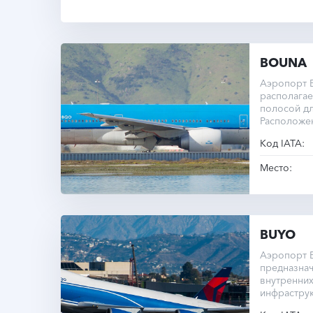
BOUNA
Аэропорт B
располагае
полосой дл
Расположен
Код IATA:
Место:
BUYO
Аэропорт Б
предназнач
внутренних
инфраструк