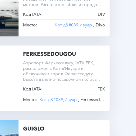
метров. Расположен вблизи города
Диво.
Код IATA:
DIV
Место:
Кот д&#039;Ивуар
, Divo
FERKESSEDOUGOU
Аэропорт Феркесседугу, IATA FEK,
расположен в Кот-д’Ивуаре и
обслуживает город Феркесседугу.
Высота взлетно-посадочной полосы
составляет 336 метров над уровнем
Код IATA:
FEK
моря. Часовой пояс — UTC +0.0.
Место:
Кот д&#039;Ивуар
, Ferkessedougou
GUIGLO