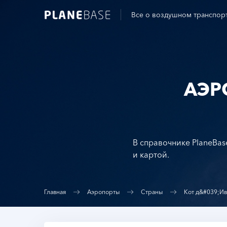
Все о воздушном транспор
АЭР
В справочнике PlaneBas
и картой.
Главная
Аэропорты
Страны
Кот д&#039;И