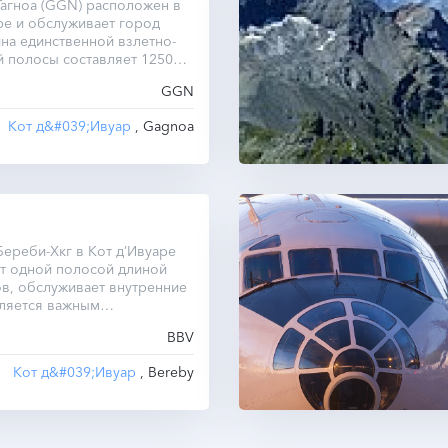
агноа (GGN) расположен в
ре и обслуживает город
ина единственной взлетно-
 полосы составляет 1250
GGN
Кот д&#039;Ивуар
, Gagnoa
ереби-Хкг в Кот д’Ивуаре
т одной полосой длиной
в, обслуживает внутренние
вляется важным
ым узлом региона.
BBV
Кот д&#039;Ивуар
, Bereby