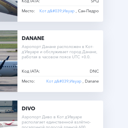
Код IATA:
SPQ
и летнему периоду одинаково — UTC
+8.0.
Место:
Кот д&#039;Ивуар
, Сан-Педро
DANANE
Аэропорт Данане расположен в Кот-
д’Ивуаре и обслуживает город Данане,
работая в часовом поясе UTC +0.0.
Код IATA:
DNC
Место:
Кот д&#039;Ивуар
, Danane
DIVO
Аэропорт Диво в Кот д’Ивуаре
располагает единственной взлётно-
посадочной полосой длиной 600