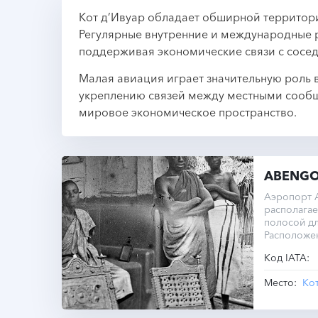
Кот д’Ивуар обладает обширной территори
Регулярные внутренние и международные р
поддерживая экономические связи с сосе
Малая авиация играет значительную роль 
укреплению связей между местными сообщ
мировое экономическое пространство.
ABENG
Аэропорт А
располагае
полосой дл
Расположе
Код IATA:
Место:
Ко