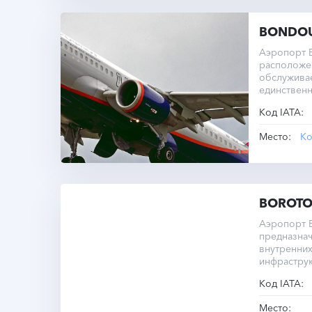
BONDO
Аэропорт Б
расположен
обслужива
единствен
полосы сос
Код IATA:
Место:
Ко
BOROT
Аэропорт Б
предназнач
внутренних
инфраструк
Код IATA:
Место: