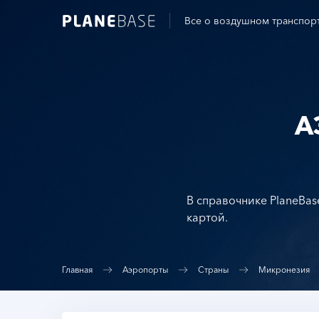
Все о воздушном транспор
А
В справочнике PlaneBas
картой.
Главная
Аэропорты
Страны
Микронезия