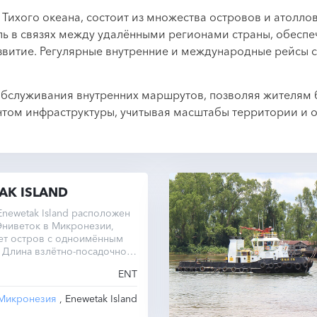
 Тихого океана, состоит из множества островов и атолл
ь в связях между удалёнными регионами страны, обеспе
витие. Регулярные внутренние и международные рейсы с
обслуживания внутренних маршрутов, позволяя жителям
нтом инфраструктуры, учитывая масштабы территории и 
AK ISLAND
newetak Island расположен
Эниветок в Микронезии,
ет остров с одноимённым
 Длина взлётно-посадочной
тавляет 2359 метров при
ENT
етра над уровнем моря.
Микронезия
, Enewetak Island