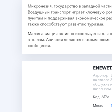
Микронезия, государство в западной части
Воздушный транспорт играет ключевую рол
пунктам и поддерживая экономическое раз
также способствуют развитию туризма.
Малая авиация активно используется для 
атоллам. Авиация является важным элеме
сообщения.
ENEWET
Аэропорт E
на атолле 
обслужива
названием.
полосы сос
Код IATA:
высоте 4 м
Место: