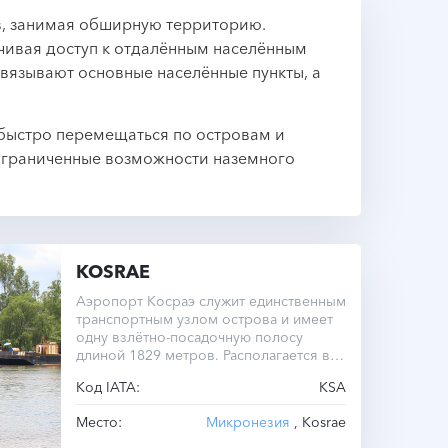
ов, занимая обширную территорию.
чивая доступ к отдалённым населённым
вязывают основные населённые пункты, а
 быстро перемещаться по островам и
ограниченные возможности наземного
KOSRAE
Аэропорт Косраэ служит единственным
транспортным узлом острова и имеет
одну взлётно-посадочную полосу
длиной 1829 метров. Располагается в
стране Микронезия.
Код IATA:
KSA
Место:
Микронезия
, Kosrae