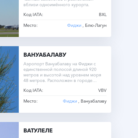
вблизи одноимённого курорта.
Код IATA:
BXL
Место:
Фиджи
, Блю-Лагун
ВАНУАБАЛАВУ
Аэропорт Вануабалаву на Фиджи с
единственной полосой длиной 920
метров и высотой над уровнем моря
48 метров. Расположен в городе
Вануабалаву. Операционная зона —
Код IATA:
VBV
Тихий океан.
Место:
Фиджи
, Вануабалаву
ВАТУЛЕЛЕ