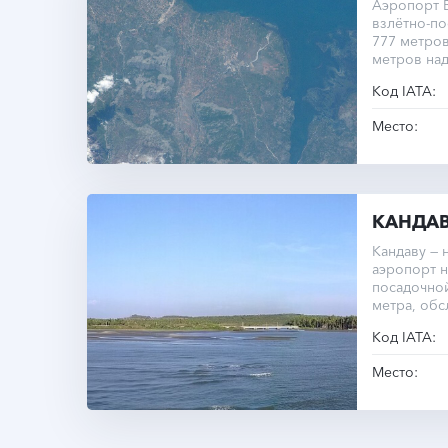
Аэропорт В
взлётно-п
777 метров
метров на
Код IATA:
Место:
КАНДА
Кандаву —
аэропорт н
посадочно
метра, об
Кандаву.
Код IATA:
Место: