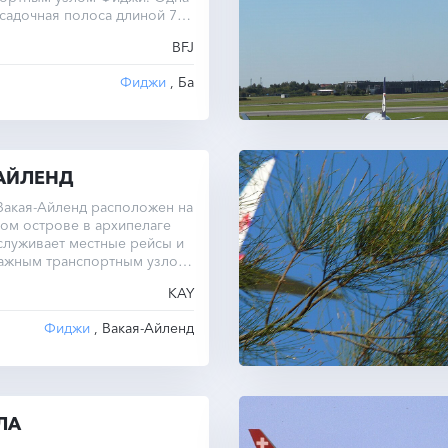
садочная полоса длиной 768
BFJ
Фиджи
, Ба
АЙЛЕНД
Вакая-Айленд расположен на
ом острове в архипелаге
служивает местные рейсы и
важным транспортным узлом
KAY
Фиджи
, Вакая-Айленд
ЛА