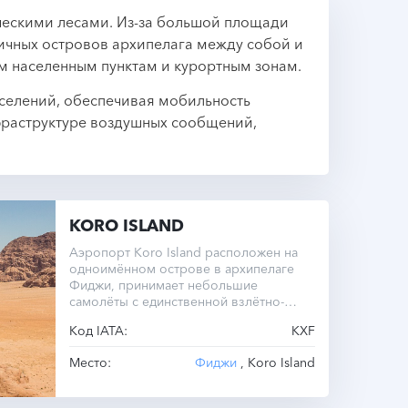
ческими лесами. Из-за большой площади
личных островов архипелага между собой и
м населенным пунктам и курортным зонам.
селений, обеспечивая мобильность
фраструктуре воздушных сообщений,
KORO ISLAND
Аэропорт Koro Island расположен на
одноимённом острове в архипелаге
Фиджи, принимает небольшие
самолёты с единственной взлётно-
посадочной полосой длиной 767
Код IATA:
KXF
метров.
Место:
Фиджи
, Koro Island