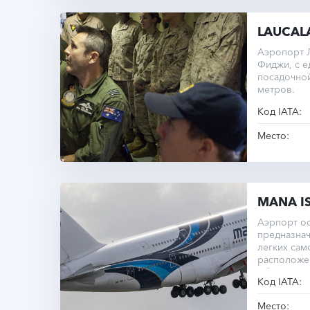
LAUCALA
Аэропорт Л
Фиджи, с е
посадочно
метров.
Код IATA:
Место:
MANA IS
Аэрпорт о
предназнач
легких сам
расположе
обслужива
Код IATA:
Место: