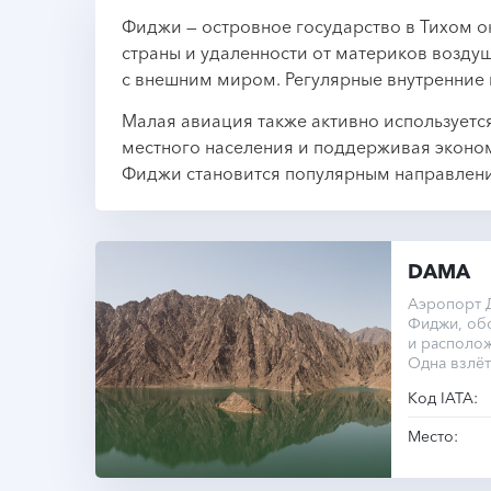
Фиджи — островное государство в Тихом 
страны и удаленности от материков возду
с внешним миром. Регулярные внутренние
Малая авиация также активно используетс
местного населения и поддерживая эконом
Фиджи становится популярным направлени
DAMA
Аэропорт Д
Фиджи, об
и располож
Одна взлёт
длиной 940
Код IATA:
Место: