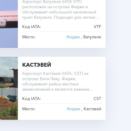
Аэропорт Ватулеле (IATA VTF)
расположен на острове Фиджи и
обслуживает небольшой населенный
пункт Ватулеле. Подходит для легких
самолетов и чартерных рейсов.
Код IATA:
VTF
Место:
Фиджи
, Ватулеле
КАСТЭВЕЙ
Аэропорт Кастэвей (IATA: CST) на
острове Вити-Леву, Фиджи,
обслуживает рейсы местных
авиакомпаний и является важным
узлом региональной авиации.
Код IATA:
CST
Место:
Фиджи
, Кастэвей