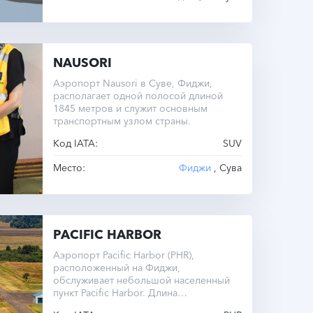
NAUSORI
Аэропорт Nausori в Суве, Фиджи,
располагает одной полосой длиной
1845 метров и служит основным
транспортным узлом страны.
Код IATA:
SUV
Место:
Фиджи
, Сува
PACIFIC HARBOR
Аэропорт Pacific Harbor (PHR),
расположенный на Фиджи,
обслуживает небольшой населенный
пункт Pacific Harbor. Длина
единственной взлетно-посадочной