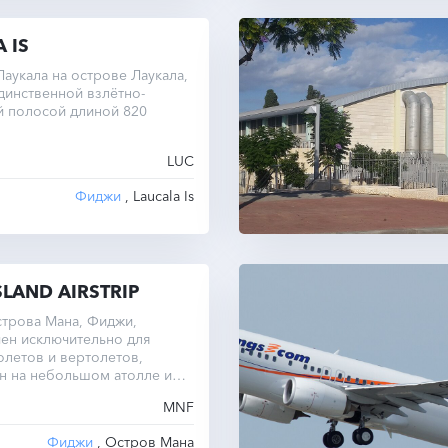
 IS
аукала на острове Лаукала,
динственной взлётно-
й полосой длиной 820
LUC
Фиджи
, Laucala Is
LAND AIRSTRIP
строва Мана, Фиджи,
ен исключительно для
олетов и вертолетов,
н на небольшом атолле и
ет местные нужды.
MNF
Фиджи
, Остров Мана