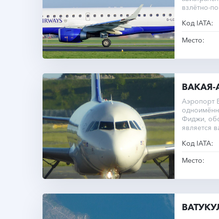
взлётно-по
метров.
Код IATA:
Место:
ВАКАЯ-
Аэропорт 
одноимённ
Фиджи, об
является 
региона.
Код IATA:
Место:
ВАТУКУ