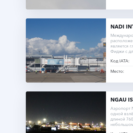
NADI I
Междунаро
расположен
является 
Фиджи с д
Код IATA:
Место:
NGAU I
Аэропорт N
одной взл
длиной 76
небольшом
регулярны