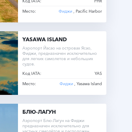
Код IATA:
PHR
полосы составляет 760 метров.
Место:
Фиджи
, Pacific Harbor
YASAWA ISLAND
Аэропорт Йасао на островах Ясао,
Фиджи, предназначен исключительно
для легких самолетов и небольших
судов.
Код IATA:
YAS
Место:
Фиджи
, Yasawa Island
БЛЮ-ЛАГУН
Аэропорт Блю-Лагун на Фиджи
предназначен исключительно для
частных самолётов и расположен