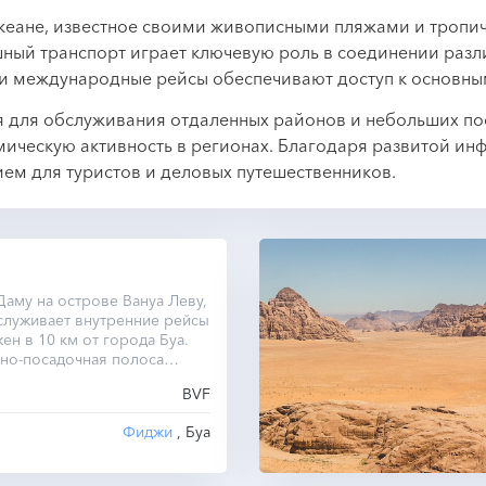
океане, известное своими живописными пляжами и тропи
шный транспорт играет ключевую роль в соединении раз
 и международные рейсы обеспечивают доступ к основны
я для обслуживания отдаленных районов и небольших по
ическую активность в регионах. Благодаря развитой ин
ем для туристов и деловых путешественников.
аму на острове Вануа Леву,
служивает внутренние рейсы
ен в 10 км от города Буа.
но-посадочная полоса
 метров.
BVF
Фиджи
, Буа