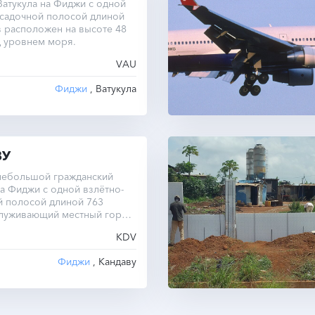
атукула на Фиджи с одной
осадочной полосой длиной
 расположен на высоте 48
д уровнем моря.
VAU
Фиджи
, Ватукула
ВУ
 небольшой гражданский
а Фиджи с одной взлётно-
й полосой длиной 763
служивающий местный город
KDV
Фиджи
, Кандаву