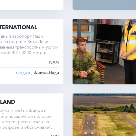
NTERNATIONAL
дный аэропорт Нади
 на острове Вити-Леву,
главным транспортным узлом
линой ВПП 3200 метров.
NAN
Фиджи
, Фиджи-Нади
SLAND
gau Island на Фиджи с
ётно-посадочной полосой
0 метров расположен на
 острове и обслуживает
е внутренние рейсы.