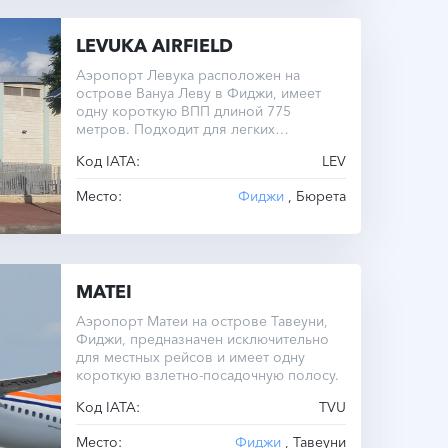
LEVUKA AIRFIELD
Аэропорт Левука расположен на
острове Вануа Леву в Фиджи, имеет
одну короткую ВПП длиной 775
метров. Подходит для легких
самолетов.
Код IATA:
LEV
Место:
Фиджи
, Бюрета
MATEI
Аэропорт Матеи на острове Тавеуни,
Фиджи, предназначен исключительно
для местных рейсов и имеет одну
короткую взлетно-посадочную полосу.
Код IATA:
TVU
Место:
Фиджи
, Тавеуни