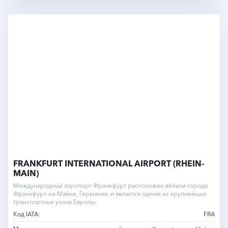
FRANKFURT INTERNATIONAL AIRPORT (RHEIN-
MAIN)
Международный аэропорт Франкфурт расположен вблизи города
Франкфурт-на-Майне, Германия, и является одним из крупнейших
транспортных узлов Европы.
Код IATA:
FRA