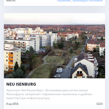
Место:
Германия
,
Франкфурт-на-Майне
NEU ISENBURG
Аэропорт Ней Ишернбург, обслуживающий регион вокруг
Франкфурта, предлагает современные терминалы и удобную
транспортную инфраструктуру.
Код IATA:
QGV