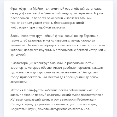
Франкфурт-на-Майне – динамичный европейский мегаполис,
сердце финансовой и банковской индустрии Германии. Город
расположен на берегах реки Майн и является важным
транспортным узлом страны благодаря развитой
инфраструктуре и удобной авиасети.
Здесь находится крупнейший финансовый центр Европы, а
также штаб-квартиры многих известных международных
компаний. Население города составляет несколько сотен тысяч
человек, делая его крупным мегаполисом с богатой историей и
культурой.
В агломерации Франкфурт-на-Майне расположено три
аэропорта, которые обеспечивают удобные перелеты как для
туристов, так и для деловых путешественников. Это делает
город привлекательным местом для посещения и деловой
активности.
История Франкфурта-на-Майне богата событиями: именно
здесь проходил первый евангелический съезд протестантов в
XVI веке, сыгравший важную роль в истории Реформации.
Сегодня город продолжает оставаться центром культуры,
искусства и науки, привлекая туристов со всего мира.