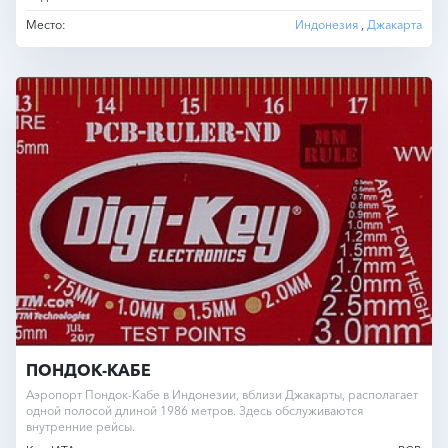
Место:
Индонезия
,
Джакарта
ПОНДОК-КАБЕ
Аэропорт Пондок-Кабе в Индонезии, вблизи Джакарты, располагает
одной полосой длиной 1986 метров. Здесь обслуживаются
внутренние рейсы.