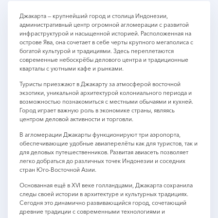
Джакарта — крупнейший город и столица Индонезии,
административный центр огромной агломерации с развитой
инфраструктурой и насыщенной историей. Расположенная на
острове Ява, она сочетает в себе черты крупного мегаполиса с
богатой культурой и традициями. Здесь переплетаются
современные небоскрёбы делового центра и традиционные
кварталы с уютными кафе и рынками.
Туристы приезжают в Джакарту за атмосферой восточной
экзотики, уникальной архитектурой колониального периода и
возможностью познакомиться с местными обычаями и кухней.
Город играет важную роль в экономике страны, являясь
центром деловой активности и торговли.
В агломерации Джакарты функционируют три аэропорта,
обеспечивающие удобные авиаперелёты как для туристов, так и
для деловых путешественников. Развитая авиасеть позволяет
легко добраться до различных точек Индонезии и соседних
стран Юго-Восточной Азии.
Основанная ещё в XVI веке голландцами, Джакарта сохранила
следы своей истории в архитектуре и культурных традициях.
Сегодня это динамично развивающийся город, сочетающий
древние традиции с современными технологиями и