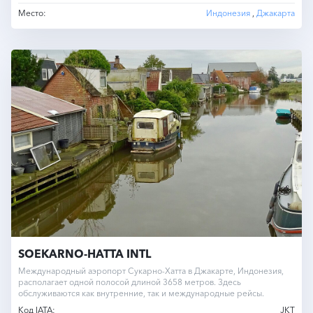
Место:
Индонезия
,
Джакарта
SOEKARNO-HATTA INTL
Международный аэропорт Сукарно-Хатта в Джакарте, Индонезия,
располагает одной полосой длиной 3658 метров. Здесь
обслуживаются как внутренние, так и международные рейсы.
Код IATA:
JKT