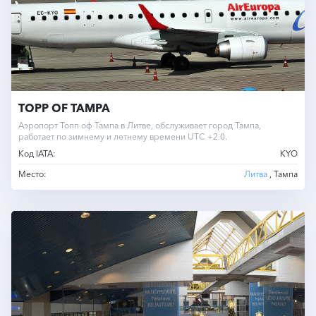
TOPP OF TAMPA
Аэропорт Топп оф Тампа в Литве, обслуживает город Тампа,
работает по зимнему и летнему времени UTC +2.0.
Код IATA:
KYO
Место:
Литва
, Тампа