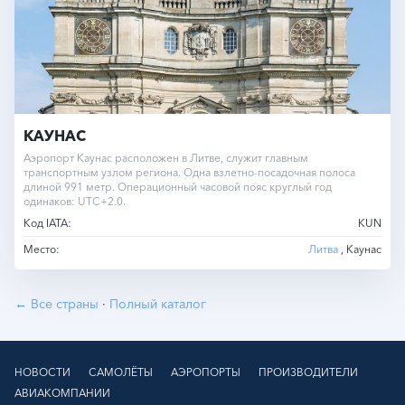
КАУНАС
Аэропорт Каунас расположен в Литве, служит главным
транспортным узлом региона. Одна взлетно-посадочная полоса
длиной 991 метр. Операционный часовой пояс круглый год
одинаков: UTC+2.0.
Код IATA:
KUN
Место:
Литва
, Каунас
← Все страны
·
Полный каталог
НОВОСТИ
САМОЛЁТЫ
АЭРОПОРТЫ
ПРОИЗВОДИТЕЛИ
АВИАКОМПАНИИ