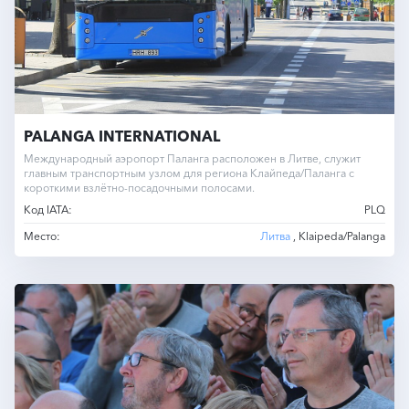
PALANGA INTERNATIONAL
Международный аэропорт Паланга расположен в Литве, служит
главным транспортным узлом для региона Клайпеда/Паланга с
короткими взлётно-посадочными полосами.
Код IATA:
PLQ
Место:
Литва
, Klaipeda/Palanga