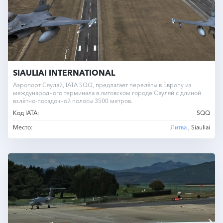
SIAULIAI INTERNATIONAL
Аэропорт Сяуляй, IATA SQQ, предлагает перелёты в Европу из
международного терминала в литовском городе Сяуляй с длиной
взлётно-посадочной полосы 3500 метров.
Код IATA:
SQQ
Место:
Литва
, Siauliai