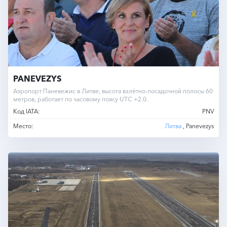
PANEVEZYS
Аэропорт Паневежис в Литве, высота взлётно-посадочной полосы 60
метров, работает по часовому поясу UTC +2.0.
Код IATA:
PNV
Место:
Литва
, Panevezys