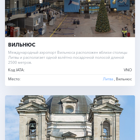
ВИЛЬНЮС
Международный аэропорт Вильнюса расположен вблизи столицы
Литвы и располагает одной взлётно-посадочной полосой длиной
2500 метров.
Код IATA:
VNO
Место:
Литва
, Вильнюс