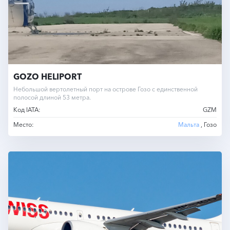
GOZO HELIPORT
Небольшой вертолетный порт на острове Гозо с единственной
полосой длиной 53 метра.
Код IATA:
GZM
Место:
Мальта
, Гозо