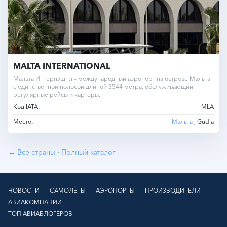
MALTA INTERNATIONAL
Мальта Интернэшнл – международный аэропорт на острове Мальта
с единственной полосой длиной 3544 метра, обслуживающий
регулярные рейсы и чартеры.
Код IATA:
MLA
Место:
Мальта
, Gudja
← Все страны
·
Полный каталог
НОВОСТИ
САМОЛЁТЫ
АЭРОПОРТЫ
ПРОИЗВОДИТЕЛИ
АВИАКОМПАНИИ
ТОП АВИАБЛОГЕРОВ