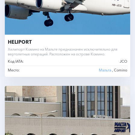
HELIPORT
Хелипорт Комино на Мальте предназначен исключительно для
вертолетных операций. Расположен на острове Комино.
Код IATA:
JCO
Место:
Мальта
, Comino