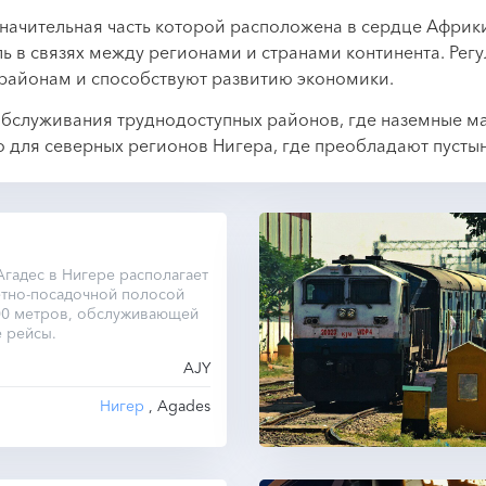
начительная часть которой расположена в сердце Африки
ь в связях между регионами и странами континента. Ре
 районам и способствуют развитию экономики.
обслуживания труднодоступных районов, где наземные ма
о для северных регионов Нигера, где преобладают пусты
гадес в Нигере располагает
ётно-посадочной полосой
00 метров, обслуживающей
 рейсы.
AJY
Нигер
, Agades