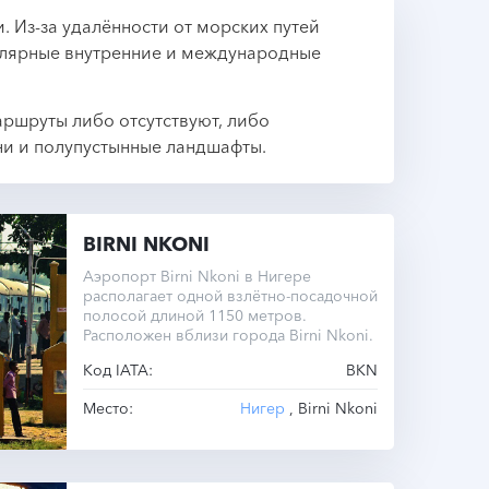
. Из-за удалённости от морских путей
гулярные внутренние и международные
ршруты либо отсутствуют, либо
ни и полупустынные ландшафты.
BIRNI NKONI
Аэропорт Birni Nkoni в Нигере
располагает одной взлётно-посадочной
полосой длиной 1150 метров.
Расположен вблизи города Birni Nkoni.
Код IATA:
BKN
Место:
Нигер
, Birni Nkoni