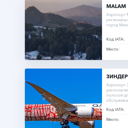
MALAM
Аэропорт 
региональ
город Мала
Код IATA:
Место:
ЗИНДЕР
Аэропорт 
располагае
полосой дл
обслужива
Код IATA:
Место: