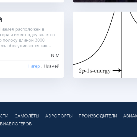
Й
Ниамея расположен в
гера и имеет одну взлетно-
ю полосу длиной 3000
есь обслуживаются как
, так и международные
NIM
Нигер
, Ниамей
СТИ
САМОЛЁТЫ
АЭРОПОРТЫ
ПРОИЗВОДИТЕЛИ
АВИА
АВИАБЛОГЕРОВ