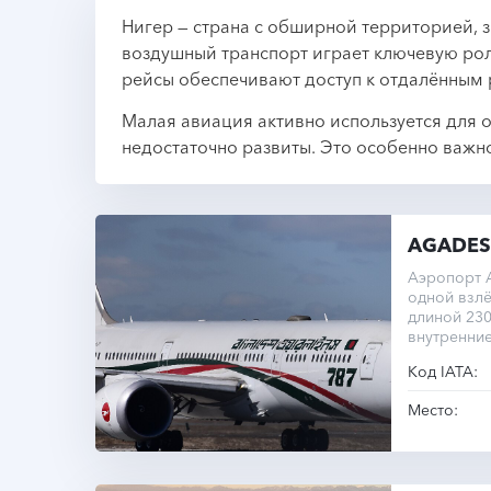
Нигер — страна с обширной территорией, з
воздушный транспорт играет ключевую рол
рейсы обеспечивают доступ к отдалённым
Малая авиация активно используется для 
недостаточно развиты. Это особенно важн
AGADES
Аэропорт А
одной взл
длиной 23
внутренние
Код IATA:
Место: