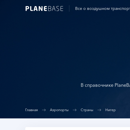
Все о воздушном транспор
В справочнике PlaneB
Главная
Аэропорты
Страны
Нигер