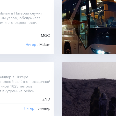
Малам в Нигерии служит
ным узлом, обслуживая
м и его окрестности.
MQO
Нигер
, Malam
Зиндер в Нигере
т одной взлётно-посадочной
иной 1825 метров,
я внутренние рейсы.
ZND
Нигер
, Зиндер