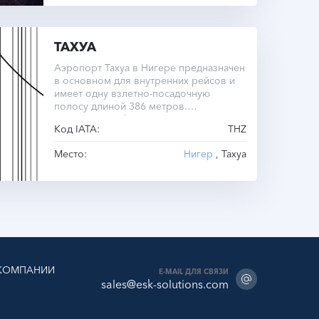
ТАХУА
Аэропорт Тахуа в Нигере предназначен
в основном для внутренних рейсов и
имеет одну взлетно-посадочную
полосу длиной 386 метров.
Расположен вблизи города Тахуа.
Код IATA:
THZ
Место:
Нигер
, Тахуа
КОМПАНИИ
E-MAIL ДЛЯ СВЯЗИ
sales@esk-solutions.com