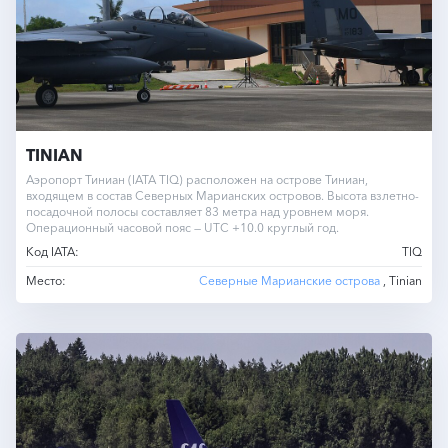
TINIAN
Аэропорт Тиниан (IATA TIQ) расположен на острове Тиниан,
входящем в состав Северных Марианских островов. Высота взлетно-
посадочной полосы составляет 83 метра над уровнем моря.
Операционный часовой пояс — UTC +10.0 круглый год.
Код IATA:
TIQ
Место:
Северные Марианские острова
, Tinian