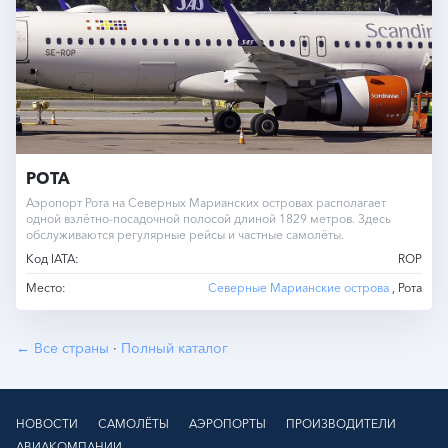
РОТА
Аэропорт Рота на Северных Марианских островах располагает
одной взлётно-посадочной полосой длиной 1829 метров. Здесь
обслуживаются регулярные рейсы и частные самолёты.
Код IATA:
ROP
Место:
Северные Марианские острова
, Рота
← Все страны
·
Полный каталог
НОВОСТИ
САМОЛЁТЫ
АЭРОПОРТЫ
ПРОИЗВОДИТЕЛИ
АВИАКОМПАНИИ