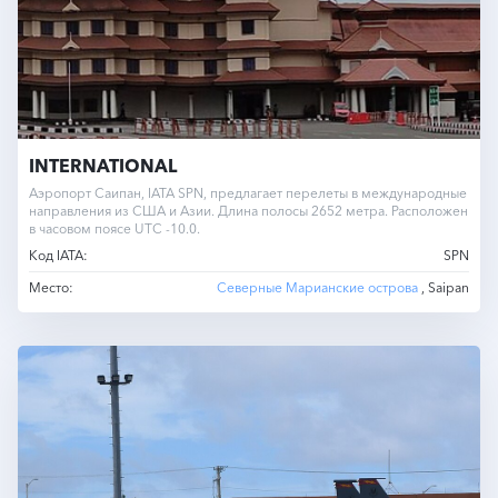
INTERNATIONAL
Аэропорт Саипан, IATA SPN, предлагает перелеты в международные
направления из США и Азии. Длина полосы 2652 метра. Расположен
в часовом поясе UTC -10.0.
Код IATA:
SPN
Место:
Северные Марианские острова
, Saipan