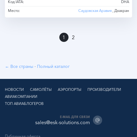
Код IATA:
DHA
Место:
Саудовская Аравия
, Дхахран
»
1
2
← Все страны
·
Полный каталог
НОВОСТИ
САМОЛЁТЫ
АЭРОПОРТЫ
ПРОИЗВОДИТЕЛИ
АВИАКОМПАНИИ
ТОП АВИАБЛОГЕРОВ
E-MAIL ДЛЯ СВЯЗИ
sales@esk-solutions.com
Публичная оферта