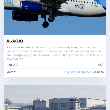
AL-AQIQ
Аэропорт Аль-Акик в Аль-Баха, Саудовская Аравия, располагает
одной взлётно-посадочной полосой длиной 3350 метров и высотой
1672 метра над уровнем моря. Здесь действует часовой пояс UTC -3
круглый год.
Код IATA:
ABT
Место:
Саудовская Аравия
, Al-Baha