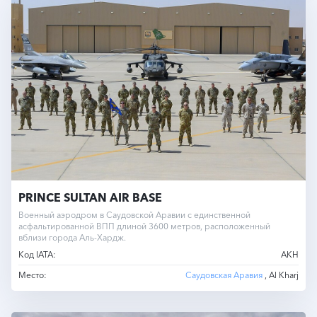
PRINCE SULTAN AIR BASE
Военный аэродром в Саудовской Аравии с единственной
асфальтированной ВПП длиной 3600 метров, расположенный
вблизи города Аль-Хардж.
Код IATA:
AKH
Место:
Саудовская Аравия
, Al Kharj