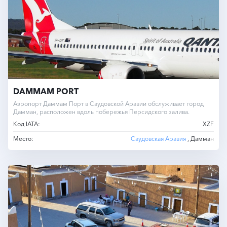
DAMMAM PORT
Аэропорт Даммам Порт в Саудовской Аравии обслуживает город
Дамман, расположен вдоль побережья Персидского залива.
Код IATA:
XZF
Место:
Саудовская Аравия
, Дамман