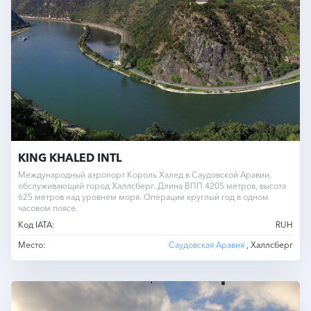
KING KHALED INTL
Международный аэропорт Король Халед в Саудовской Аравии,
обслуживающий город Халлсберг. Длина ВПП 4205 метров, высота
625 метров над уровнем моря. Операции круглый год в одном
часовом поясе.
Код IATA:
RUH
Место:
Саудовская Аравия
, Халлсберг