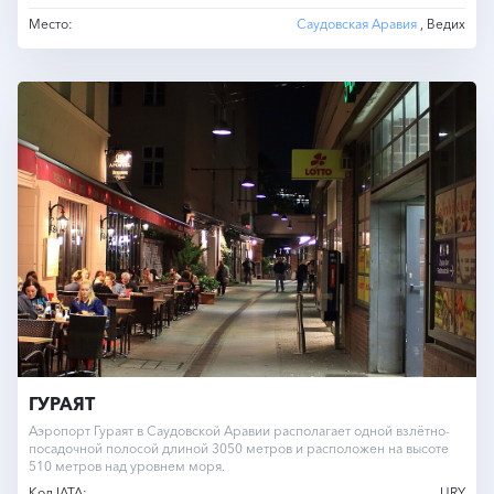
Место:
Саудовская Аравия
, Ведих
ГУРАЯТ
Аэропорт Гураят в Саудовской Аравии располагает одной взлётно-
посадочной полосой длиной 3050 метров и расположен на высоте
510 метров над уровнем моря.
Код IATA:
URY