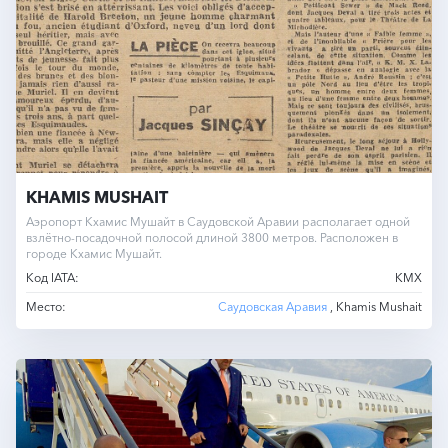
KHAMIS MUSHAIT
Аэропорт Кхамис Мушайт в Саудовской Аравии располагает одной
взлётно-посадочной полосой длиной 3800 метров. Расположен в
городе Кхамис Мушайт.
Код IATA:
KMX
Место:
Саудовская Аравия
, Khamis Mushait