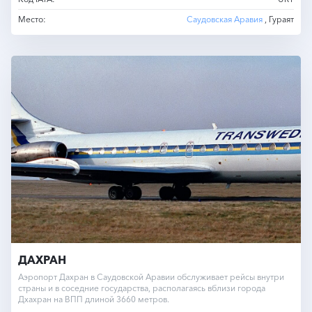
Место:
Саудовская Аравия
, Гураят
ДАХРАН
Аэропорт Дахран в Саудовской Аравии обслуживает рейсы внутри
страны и в соседние государства, располагаясь вблизи города
Дхахран на ВПП длиной 3660 метров.