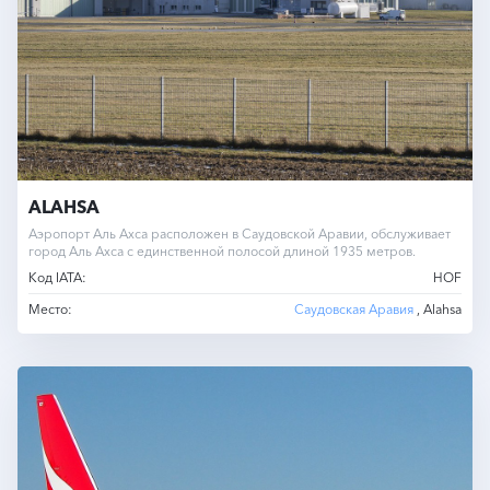
ALAHSA
Аэропорт Аль Ахса расположен в Саудовской Аравии, обслуживает
город Аль Ахса с единственной полосой длиной 1935 метров.
Код IATA:
HOF
Место:
Саудовская Аравия
, Alahsa