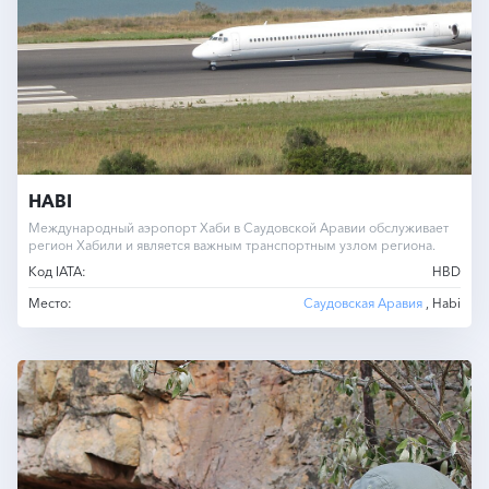
HABI
Международный аэропорт Хаби в Саудовской Аравии обслуживает
регион Хабили и является важным транспортным узлом региона.
Код IATA:
HBD
Место:
Саудовская Аравия
, Habi