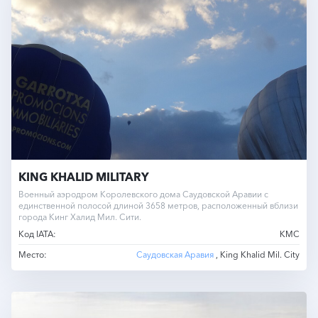
KING KHALID MILITARY
Военный аэродром Королевского дома Саудовской Аравии с
единственной полосой длиной 3658 метров, расположенный вблизи
города Кинг Халид Мил. Сити.
Код IATA:
KMC
Место:
Саудовская Аравия
, King Khalid Mil. City