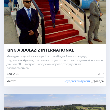
KING ABDULAZIZ INTERNATIONAL
Международный аэропорт Король Абдул Азиз в Джедде,
Саудовская Аравия, располагает одной взлётно-посадочной полосой
длиной 3800 метров. Городской аэропорт с удобным
расположением.
Код IATA:
JED
Место:
Саудовская Аравия
, Джедда