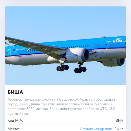
БИША
Аэропорт Биша расположен в Саудовской Аравии и обслуживает
город Биша. Длина единственной взлетно-посадочной полосы
составляет 3050 метров. Здесь действует часовой пояс UTC +3.0
круглый год.
Код IATA:
BHH
Место:
Саудовская Аравия
, Биша