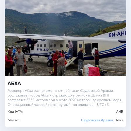
АБХА
Аэропорт Абха расположен в южной части Саудовской Аравии,
обслуживает город Абха и окружающие регионы. Длина ВПП
составляет 3350 метров при высоте 2090 метров над уровнем моря.
Операционный часовой пояс круглый год одинаков — UTC+3.
Код IATA:
AHB
Место:
Саудовская Аравия
, Абха