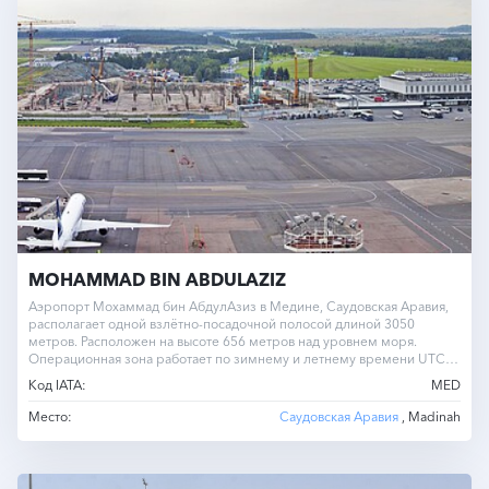
MOHAMMAD BIN ABDULAZIZ
Аэропорт Мохаммад бин АбдулАзиз в Медине, Саудовская Аравия,
располагает одной взлётно-посадочной полосой длиной 3050
метров. Расположен на высоте 656 метров над уровнем моря.
Операционная зона работает по зимнему и летнему времени UTC
+3.0.
Код IATA:
MED
Место:
Саудовская Аравия
, Madinah