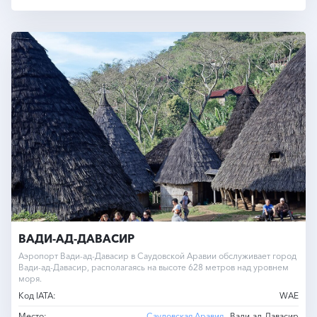
ВАДИ-АД-ДАВАСИР
Аэропорт Вади-ад-Давасир в Саудовской Аравии обслуживает город
Вади-ад-Давасир, располагаясь на высоте 628 метров над уровнем
моря.
Код IATA:
WAE
Место:
Саудовская Аравия
, Вади-ад-Давасир