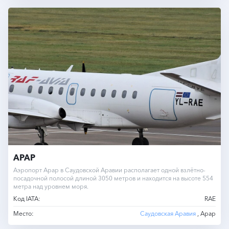
АРАР
Аэропорт Арар в Саудовской Аравии располагает одной взлётно-
посадочной полосой длиной 3050 метров и находится на высоте 554
метра над уровнем моря.
Код IATA:
RAE
Место:
Саудовская Аравия
, Арар