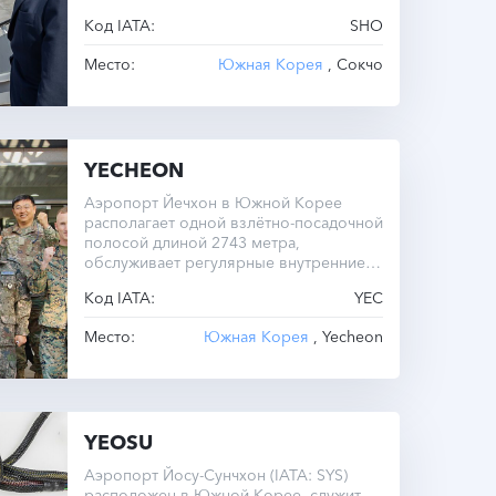
Код IATA:
SHO
Место:
Южная Корея
, Сокчо
YECHEON
Аэропорт Йечхон в Южной Корее
располагает одной взлётно-посадочной
полосой длиной 2743 метра,
обслуживает регулярные внутренние
рейсы.
Код IATA:
YEC
Место:
Южная Корея
, Yecheon
YEOSU
Аэропорт Йосу-Сунчхон (IATA: SYS)
расположен в Южной Корее, служит