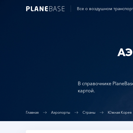
Все о воздушном транспор
А
В справочнике PlaneBas
картой.
Главная
Аэропорты
Страны
Южная Корея