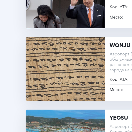
Код IATA:
Место:
WONJU
Аэропорт 
обслужива
расположе
города на 
уровнем м
Код IATA:
Место:
YEOSU
Аэропорт 
Корее, обс