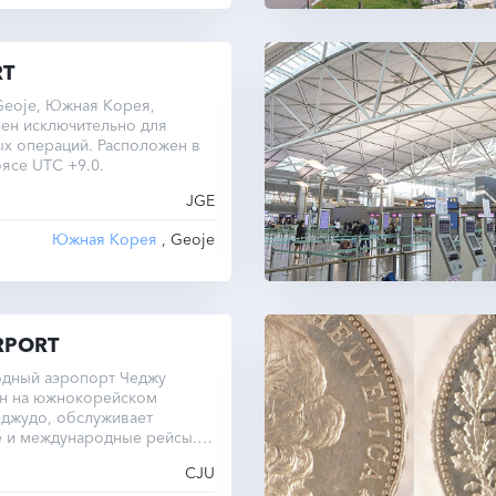
RT
Geoje, Южная Корея,
ен исключительно для
х операций. Расположен в
ясе UTC +9.0.
JGE
Южная Корея
, Geoje
RPORT
дный аэропорт Чеджу
н на южнокорейском
еджудо, обслуживает
е и международные рейсы.
составляет 2987 метров
CJU
 36 метров над уровнем