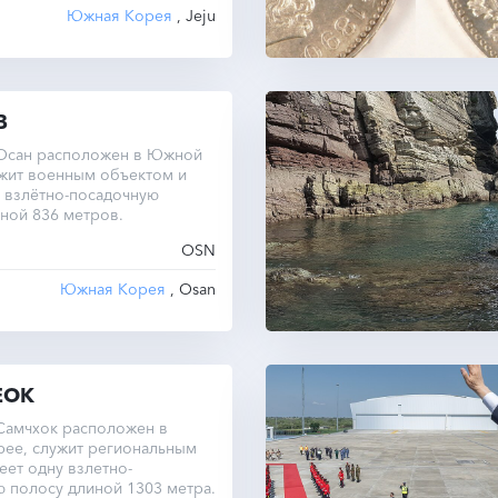
Южная Корея
, Jeju
B
Осан расположен в Южной
ужит военным объектом и
 взлётно-посадочную
ной 836 метров.
OSN
Южная Корея
, Osan
EOK
Самчхок расположен в
ее, служит региональным
еет одну взлетно-
 полосу длиной 1303 метра.