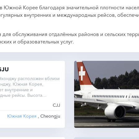
 в Южной Корее благодаря значительной плотности насе
егулярных внутренних и международных рейсов, обеспеч
я для обслуживания отдалённых районов и сельских тер
ских и образовательных услуг.
GJU
Чхонджу расположен вблизи
онджу, Южная Корея,
т внутренние и
дные рейсы. Высота
садочной полосы — 58
CJJ
д уровнем моря.
Южная Корея
, Cheongju