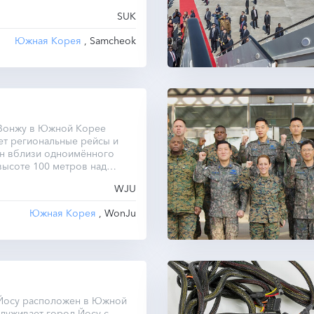
SUK
Южная Корея
, Samcheok
Вонжу в Южной Корее
ет региональные рейсы и
н вблизи одноимённого
высоте 100 метров над
оря.
WJU
Южная Корея
, WonJu
Йосу расположен в Южной
луживает город Йосу с