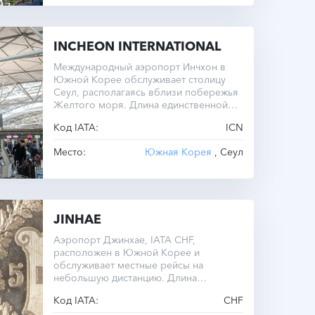
INCHEON INTERNATIONAL
Международный аэропорт Инчхон в
Южной Корее обслуживает столицу
Сеул, располагаясь вблизи побережья
Желтого моря. Длина единственной
взлетно-посадочной полосы
Код IATA:
ICN
составляет 3750 метров.
Место:
Южная Корея
, Сеул
JINHAE
Аэропорт Джинхае, IATA CHF,
расположен в Южной Корее и
обслуживает местные рейсы на
небольшую дистанцию. Длина
единственной полосы составляет 1082
Код IATA:
CHF
метра.