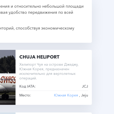
ления и относительно небольшой площади
ивая удобство передвижения по всей
риторий, способствуя экономическому
CHUJA HELIPORT
Хелипорт Чуя на острове Джеджу,
Южная Корея, предназначен
исключительно для вертолетных
операций.
Код IATA:
JCJ
Место:
Южная Корея
, Jeju