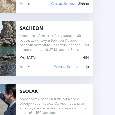
Место:
Южная Корея
, Jinhae
SACHEON
Аэропорт Сачхон, обслуживающий
город Джинджу в Южной Корее,
располагает одной взлётно-посадочной
полосой длиной 2743 метра. Здесь
выполняются внутренние рейсы.
Код IATA:
HIN
Место:
Южная Корея
, Jinju
SEOLAK
Аэропорт Сэолак в Южной Корее
обслуживает город Сокчо, предлагая
короткую взлётно-посадочную полосу
длиной 1450 метров.