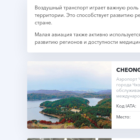
Воздушный транспорт играет важную роль
территории. Это способствует развитию р
стране.
Малая авиация также активно используетс
развитию регионов и доступности медицин
CHEON
Аэропорт 
города Чх
обслуживае
междунаро
взлетно-по
Код IATA:
метров на
Место: