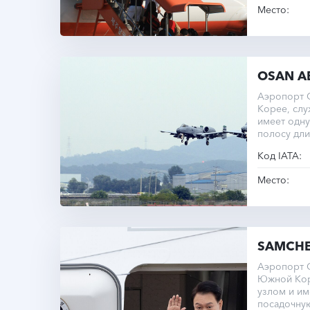
моря.
Место:
OSAN A
Аэропорт 
Корее, сл
имеет одну
полосу дли
Код IATA:
Место:
SAMCH
Аэропорт 
Южной Кор
узлом и им
посадочную