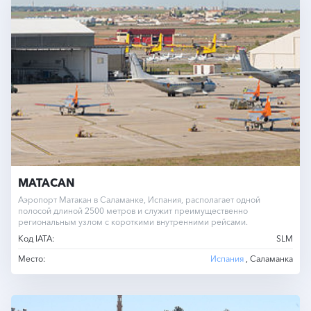
MATACAN
Аэропорт Матакан в Саламанке, Испания, располагает одной
полосой длиной 2500 метров и служит преимущественно
региональным узлом с короткими внутренними рейсами.
Код IATA:
SLM
Место:
Испания
, Саламанка