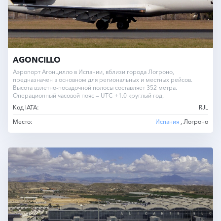
AGONCILLO
Аэропорт Агонцилло в Испании, вблизи города Логроно,
предназначен в основном для региональных и местных рейсов.
Высота взлетно-посадочной полосы составляет 352 метра.
Операционный часовой пояс — UTC +1.0 круглый год.
Код IATA:
RJL
Место:
Испания
, Логроно