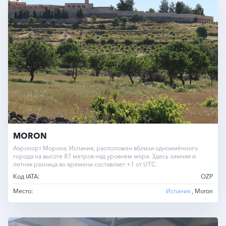
MORON
Аэропорт Морона, Испания, расположен вблизи одноимённого
города на высоте 87 метров над уровнем моря. Здесь зимняя и
летняя разница во времени составляет +1 от UTC.
Код IATA:
OZP
Место:
Испания
, Moron