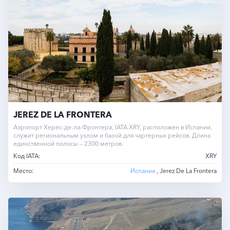
JEREZ DE LA FRONTERA
Аэропорт Херес-де-ла-Фронтера, IATA XRY, расположен в Испании,
служит региональным узлом и базой для чартерных рейсов. Длина
единственной полосы — 2300 метров.
Код IATA:
XRY
Место:
Испания
, Jerez De La Frontera