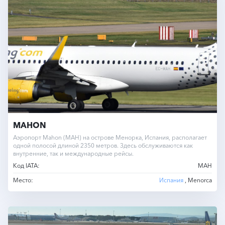
MAHON
Аэропорт Мahon (MAH) на острове Менорка, Испания, располагает
одной полосой длиной 2350 метров. Здесь обслуживаются как
внутренние, так и международные рейсы.
Код IATA:
MAH
Место:
Испания
, Menorca