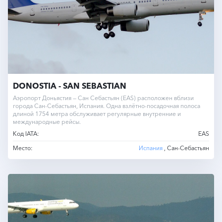
DONOSTIA - SAN SEBASTIAN
Аэропорт Доньястия — Сан Себастьян (EAS) расположен вблизи
города Сан-Себастьян, Испания. Одна взлётно-посадочная полоса
длиной 1754 метра обслуживает регулярные внутренние и
международные рейсы.
Код IATA:
EAS
Место:
Испания
, Сан-Себастьян