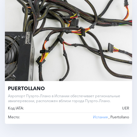
PUERTOLLANO
Аэропорт Пуэрто-Ллано в Испании обеспечивает региональные
авиаперевозки, расположен вблизи города Пуэрто-Ллано.
Код IATA:
UER
Место:
Испания
, Puertollano