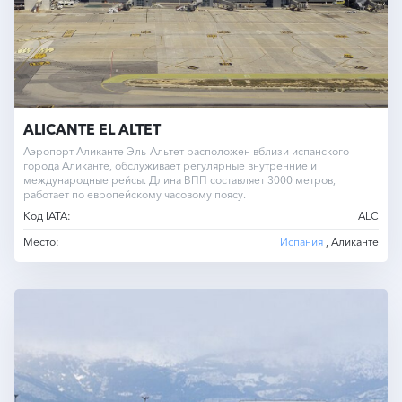
ALICANTE EL ALTET
Аэропорт Аликанте Эль-Альтет расположен вблизи испанского
города Аликанте, обслуживает регулярные внутренние и
международные рейсы. Длина ВПП составляет 3000 метров,
работает по европейскому часовому поясу.
Код IATA:
ALC
Место:
Испания
, Аликанте