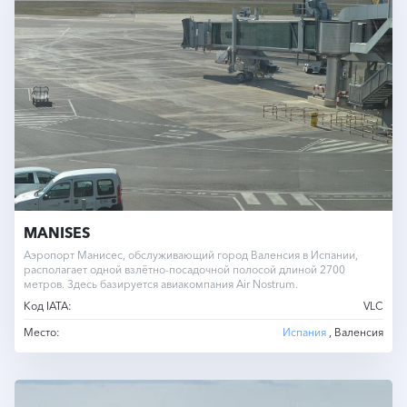
MANISES
Аэропорт Манисес, обслуживающий город Валенсия в Испании,
располагает одной взлётно-посадочной полосой длиной 2700
метров. Здесь базируется авиакомпания Air Nostrum.
Код IATA:
VLC
Место:
Испания
, Валенсия