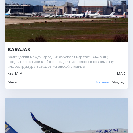
BARAJAS
Мадридский международный аэропорт Барахас, IATA MAD,
предлагает четыре взлётно-посадочные полосы и современную
инфраструктуру в сердце испанской столицы.
Код IATA:
MAD
Место:
Испания
, Мадрид