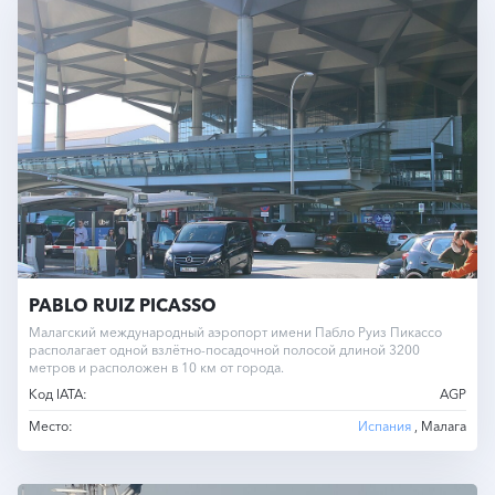
PABLO RUIZ PICASSO
Малагский международный аэропорт имени Пабло Руиз Пикассо
располагает одной взлётно-посадочной полосой длиной 3200
метров и расположен в 10 км от города.
Код IATA:
AGP
Место:
Испания
, Малага