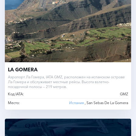
LA GOMERA
Аэропорт Ла Гомера, IATA GMZ, расположен на испанском острове
Ла Гомера и обслуживает местные рейсы. Высота взлетно-
посадочной полосы — 219 метров.
Код IATA:
GMZ
Место:
Испания
, San Sebas De La Gomera