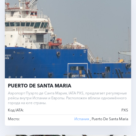
PUERTO DE SANTA MARIA
Аэропорт Пуэрто де Санта Мария, IATA PXS, предлагает регулярные
рейсы внутри Испании и Европы. Расположен вблизи одноимённого
города на юге страны.
Код IATA:
PXS
Место:
Испания
, Puerto De Santa Maria