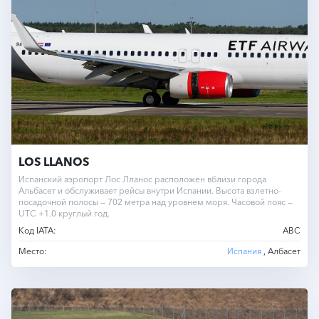
LOS LLANOS
Испанский аэропорт Лос Лланос расположен вблизи города
Альбасет и обслуживает рейсы внутри Испании. Высота взлетно-
посадочной полосы — 702 метра над уровнем моря. Часовой пояс —
UTC +1.0 круглый год.
Код IATA:
ABC
Место:
Испания
, Албасет