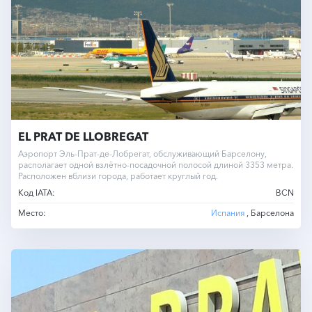
EL PRAT DE LLOBREGAT
Аэропорт Эль-Прат-де-Лобрегат, обслуживающий Барселону,
располагает одной взлётно-посадочной полосой длиной 3353 метра.
Расположен вблизи города, работает круглый год.
Код IATA:
BCN
Место:
Испания
, Барселона