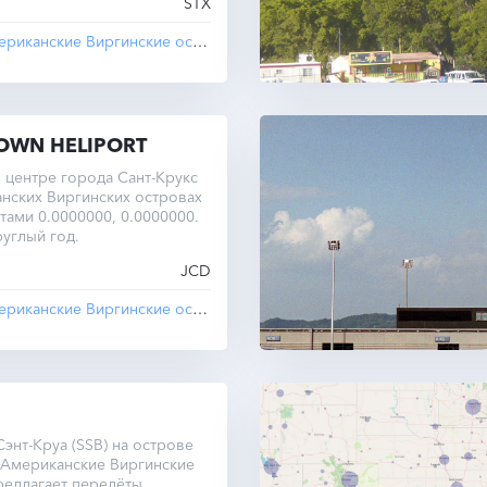
STX
Американские Виргинские острова
,
St Croix Island
WN HELIPORT
 центре города Сант-Крукс
нских Виргинских островах
тами 0.0000000, 0.0000000.
руглый год.
JCD
Американские Виргинские острова
,
St Croix Island
энт-Круа (SSB) на острове
 Американские Виргинские
редлагает перелёты