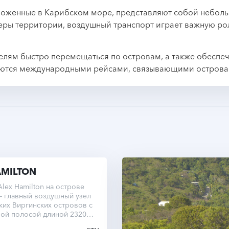
ложенные в Карибском море, представляют собой небол
ры территории, воздушный транспорт играет важную ро
лям быстро перемещаться по островам, а также обеспеч
яются международными рейсами, связывающими острова 
AMILTON
lex Hamilton на острове
— главный воздушный узел
их Виргинских островов с
ной полосой длиной 2320