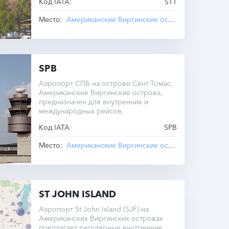
Код IATA:
STT
Место:
Американские Виргинские острова
, Charlotte
SPB
Аэропорт СПБ на острове Сент-Томас,
Американские Виргинские острова,
предназначен для внутренних и
международных рейсов.
Код IATA:
SPB
Место:
Американские Виргинские острова
, St Thomas 
ST JOHN ISLAND
Аэропорт St John Island (SJF) на
Американских Виргинских островах
предлагает регулярные внутренние