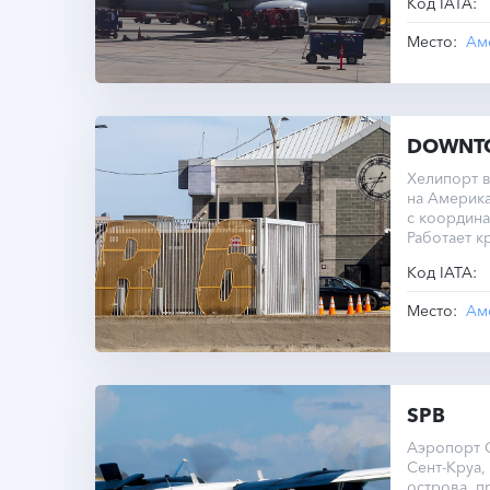
Код IATA:
Место:
DOWNTO
Хелипорт в
на Америка
с координа
Работает к
Код IATA:
Место:
SPB
Аэропорт С
Сент-Круа,
острова, п