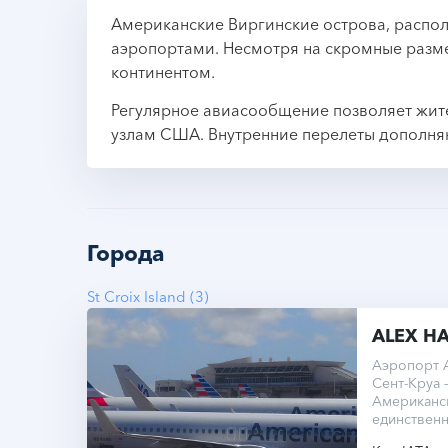
Американские Виргинские острова, распо
аэропортами. Несмотря на скромные разме
континентом.
Регулярное авиасообщение позволяет жите
узлам США. Внутренние перелеты дополн
Города
St Croix Island (3)
ALEX H
Аэропорт A
Сент-Круа 
Американск
единствен
метров.