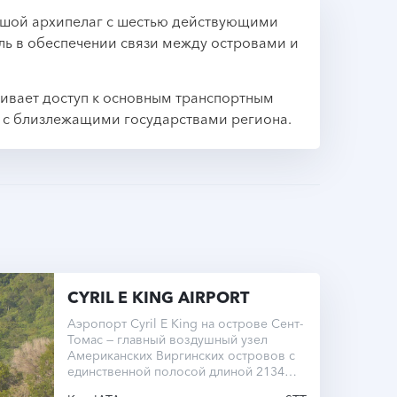
ьшой архипелаг с шестью действующими
ль в обеспечении связи между островами и
ивает доступ к основным транспортным
с близлежащими государствами региона.
CYRIL E KING AIRPORT
Аэропорт Cyril E King на острове Сент-
Томас — главный воздушный узел
Американских Виргинских островов с
единственной полосой длиной 2134
метра.