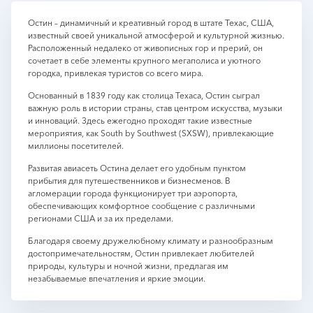
Остин – динамичный и креативный город в штате Техас, США,
известный своей уникальной атмосферой и культурной жизнью.
Расположенный недалеко от живописных гор и прерий, он
сочетает в себе элементы крупного мегаполиса и уютного
городка, привлекая туристов со всего мира.
Основанный в 1839 году как столица Техаса, Остин сыграл
важную роль в истории страны, став центром искусства, музыки
и инноваций. Здесь ежегодно проходят такие известные
мероприятия, как South by Southwest (SXSW), привлекающие
миллионы посетителей.
Развитая авиасеть Остина делает его удобным пунктом
прибытия для путешественников и бизнесменов. В
агломерации города функционирует три аэропорта,
обеспечивающих комфортное сообщение с различными
регионами США и за их пределами.
Благодаря своему дружелюбному климату и разнообразным
достопримечательностям, Остин привлекает любителей
природы, культуры и ночной жизни, предлагая им
незабываемые впечатления и яркие эмоции.