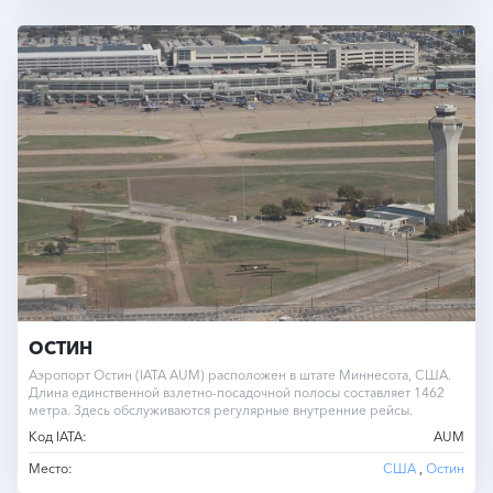
ОСТИН
Аэропорт Остин (IATA AUM) расположен в штате Миннесота, США.
Длина единственной взлетно-посадочной полосы составляет 1462
метра. Здесь обслуживаются регулярные внутренние рейсы.
Код IATA:
AUM
Место:
США
,
Остин