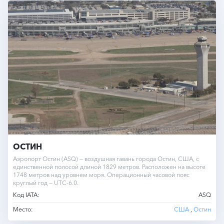
ОСТИН
Аэропорт Остин (ASQ) — воздушная гавань города Остин, США, с
единственной полосой длиной 1829 метров. Расположен на высоте
1748 метров над уровнем моря. Операционный часовой пояс
круглый год — UTC-6.0.
Код IATA:
ASQ
Место:
США
,
Остин