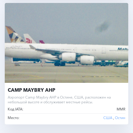
CAMP MAYBRY AHP
Аэропорт Camp Maybry AHP в Остине, США, расположен на
небольшой высоте и обслуживает местные рейсы.
Код IATA:
MMR
Место:
США
,
Остин