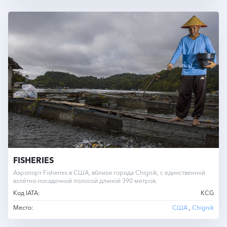
FISHERIES
Аэропорт Fisheries в США, вблизи города Chignik, с единственной
взлётно-посадочной полосой длиной 390 метров.
Код IATA:
KCG
Место:
США
,
Chignik