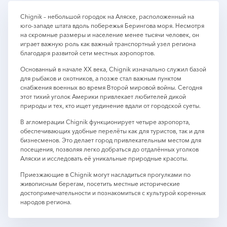
Chignik – небольшой городок на Аляске, расположенный на
юго-западе штата вдоль побережья Берингова моря. Несмотря
на скромные размеры и население менее тысячи человек, он
играет важную роль как важный транспортный узел региона
благодаря развитой сети местных аэропортов.
Основанный в начале XX века, Chignik изначально служил базой
для рыбаков и охотников, а позже стал важным пунктом
снабжения военных во время Второй мировой войны. Сегодня
этот тихий уголок Америки привлекает любителей дикой
природы и тех, кто ищет уединение вдали от городской суеты.
В агломерации Chignik функционирует четыре аэропорта,
обеспечивающих удобные перелёты как для туристов, так и для
бизнесменов. Это делает город привлекательным местом для
посещения, позволяя легко добраться до отдалённых уголков
Аляски и исследовать её уникальные природные красоты.
Приезжающие в Chignik могут насладиться прогулками по
живописным берегам, посетить местные исторические
достопримечательности и познакомиться с культурой коренных
народов региона.