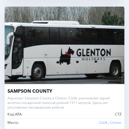
SAMPSON COUNTY
Аэропорт Sampson County в Clinton, США, располагает одной
взлётно-посадочной полосой длиной 1311 метров. Здесь нет
регулярных пассажирских рейсов.
Код IATA:
CTZ
Место:
США
,
Clinton