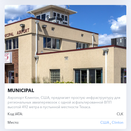
MUNICIPAL
Аэропорт Клинтон, США, предлагает простую инфраструктуру для
региональных авиаперевозок с одной асфальтированной ВПП
высотой 492 метра в пустынной местности Техаса.
Код IATA:
CLK
Место:
США
,
Clinton