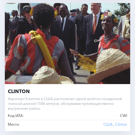
CLINTON
Аэропорт Клинтон в США располагает одной взлётно-посадочной
полосой длиной 1586 метров, обслуживая преимущественно
внутренние рейсы.
Код IATA:
CWI
Место:
США
,
Clinton