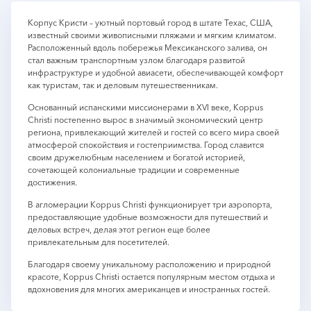
Корпус Кристи – уютный портовый город в штате Техас, США,
известный своими живописными пляжами и мягким климатом.
Расположенный вдоль побережья Мексиканского залива, он
стал важным транспортным узлом благодаря развитой
инфраструктуре и удобной авиасети, обеспечивающей комфорт
как туристам, так и деловым путешественникам.
Основанный испанскими миссионерами в XVI веке, Корpus
Christi постепенно вырос в значимый экономический центр
региона, привлекающий жителей и гостей со всего мира своей
атмосферой спокойствия и гостеприимства. Город славится
своим дружелюбным населением и богатой историей,
сочетающей колониальные традиции и современные
достижения.
В агломерации Корpus Christi функционирует три аэропорта,
предоставляющие удобные возможности для путешествий и
деловых встреч, делая этот регион еще более
привлекательным для посетителей.
Благодаря своему уникальному расположению и природной
красоте, Корpus Christi остается популярным местом отдыха и
вдохновения для многих американцев и иностранных гостей.