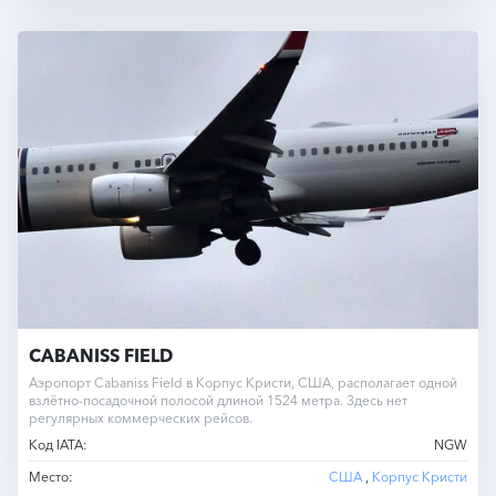
CABANISS FIELD
Аэропорт Cabaniss Field в Корпус Кристи, США, располагает одной
взлётно-посадочной полосой длиной 1524 метра. Здесь нет
регулярных коммерческих рейсов.
Код IATA:
NGW
Место:
США
,
Корпус Кристи