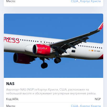
Место:
США
,
Корпус Кристи
NAS
Аэропорт NAS (NGP) в Корпус Кристи, США, расположен на
небольшой высоте и обслуживает регулярные внутренние рейсы.
Код IATA:
NGP
Место:
США
,
Корпус Кристи