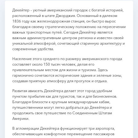
Декейтер – уютный американский городок с богатой историей,
расположенный в штате Джорджия. Основанный в далеком
1836 году как железнодорожная станция, он быстро вырос
благодаря своему стратегическому положению на пересечении
важных транспортных путей. Сегодня Декейтер является
важным административным центром региона и известен своей
уникальной атмосферой, сочетающей старинную архитектуру и
современные удобства.
Население этого среднего по размеру американского города
составляет около 150 тысяч человек, делая его
привлекательным местом для жизни и туризма. Здесь
гармонично сочетаются исторические здания и зеленые зоны,
создавая приятную атмосферу для прогулок и отдыха.
Развитая авиасеть Декейтера делает этот город удобным
пунктом прибытия как для туристов, так и для бизнесменов.
Благодаря близости к крупным международным хабам,
путешественники могут легко добраться до Декейтера и
продолжить свое путешествие по Соединенным Штатам
Америки.
В агломерации Декейтера функционирует три аэропорта,
обеспечивающих комфортное перемещение пассажиров