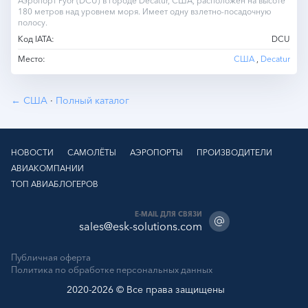
Аэропорт Pyor (DCU) в городе Decatur, США, расположен на высоте
180 метров над уровнем моря. Имеет одну взлетно-посадочную
полосу.
Код IATA:
DCU
Место:
США
,
Decatur
← США
·
Полный каталог
НОВОСТИ
САМОЛЁТЫ
АЭРОПОРТЫ
ПРОИЗВОДИТЕЛИ
АВИАКОМПАНИИ
ТОП АВИАБЛОГЕРОВ
E-MAIL ДЛЯ СВЯЗИ
sales@esk-solutions.com
Публичная оферта
Политика по обработке персональных данных
2020-2026 © Все права защищены