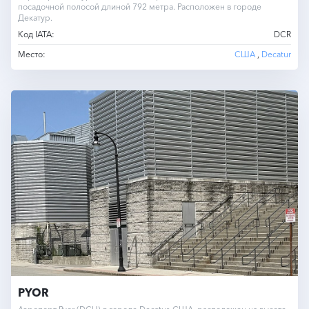
посадочной полосой длиной 792 метра. Расположен в городе
Декатур.
Код IATA:
DCR
Место:
США
,
Decatur
PYOR