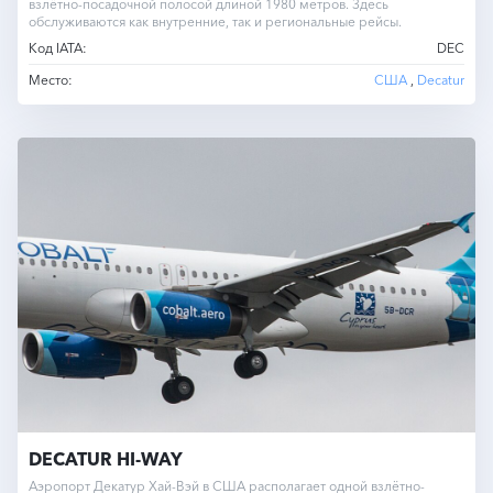
взлётно-посадочной полосой длиной 1980 метров. Здесь
обслуживаются как внутренние, так и региональные рейсы.
Код IATA:
DEC
Место:
США
,
Decatur
DECATUR HI-WAY
Аэропорт Декатур Хай-Вэй в США располагает одной взлётно-