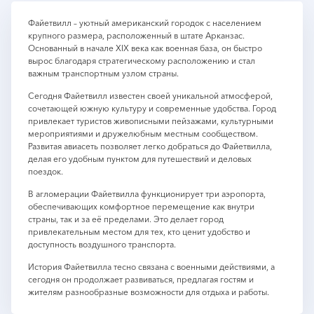
Файетвилл – уютный американский городок с населением
крупного размера, расположенный в штате Арканзас.
Основанный в начале XIX века как военная база, он быстро
вырос благодаря стратегическому расположению и стал
важным транспортным узлом страны.
Сегодня Файетвилл известен своей уникальной атмосферой,
сочетающей южную культуру и современные удобства. Город
привлекает туристов живописными пейзажами, культурными
мероприятиями и дружелюбным местным сообществом.
Развитая авиасеть позволяет легко добраться до Файетвилла,
делая его удобным пунктом для путешествий и деловых
поездок.
В агломерации Файетвилла функционирует три аэропорта,
обеспечивающих комфортное перемещение как внутри
страны, так и за её пределами. Это делает город
привлекательным местом для тех, кто ценит удобство и
доступность воздушного транспорта.
История Файетвилла тесно связана с военными действиями, а
сегодня он продолжает развиваться, предлагая гостям и
жителям разнообразные возможности для отдыха и работы.