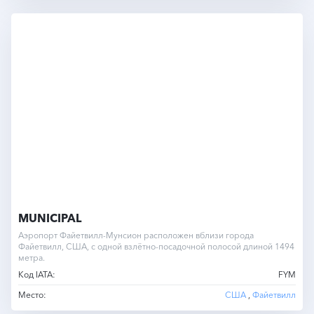
MUNICIPAL
Аэропорт Файетвилл-Мунсион расположен вблизи города
Файетвилл, США, с одной взлётно-посадочной полосой длиной 1494
метра.
Код IATA:
FYM
Место:
США
,
Файетвилл