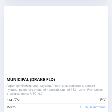
MUNICIPAL (DRAKE FLD)
Аэропорт Файетвилла, служащий преимущественно местным
нуждам, располагает одной полосой длиной 1831 метр. Расположен
в часовом поясе UTC -6.0.
Код IATA:
FYV
Место:
США
,
Файетвилл