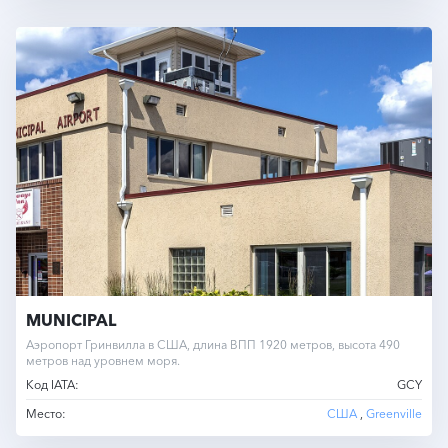
MUNICIPAL
Аэропорт Гринвилла в США, длина ВПП 1920 метров, высота 490
метров над уровнем моря.
Код IATA:
GCY
Место:
США
,
Greenville