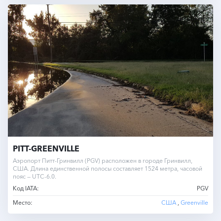
PITT-GREENVILLE
Аэропорт Питт-Гринвилл (PGV) расположен в городе Гринвилл,
США. Длина единственной полосы составляет 1524 метра, часовой
пояс — UTC-6.0.
Код IATA:
PGV
Место:
США
,
Greenville