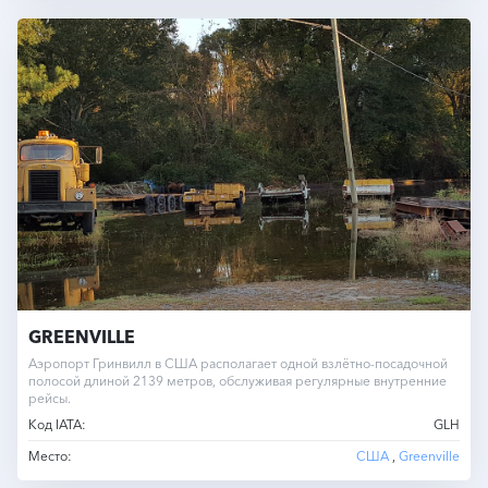
GREENVILLE
Аэропорт Гринвилл в США располагает одной взлётно-посадочной
полосой длиной 2139 метров, обслуживая регулярные внутренние
рейсы.
Код IATA:
GLH
Место:
США
,
Greenville