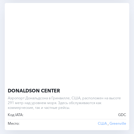
DONALDSON CENTER
Аэропорт Дональдсона в Гринвилле, США, расположен на высоте
291 метр над уровнем моря. Здесь обслуживаются как
коммерческие, так и частные рейсы.
Код IATA:
GDC
Место:
США
,
Greenville