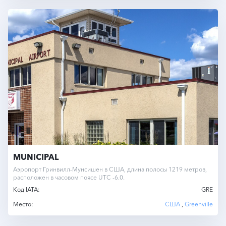
MUNICIPAL
Аэропорт Гринвилл-Мунсишен в США, длина полосы 1219 метров,
расположен в часовом поясе UTC -6.0.
Код IATA:
GRE
Место:
США
,
Greenville