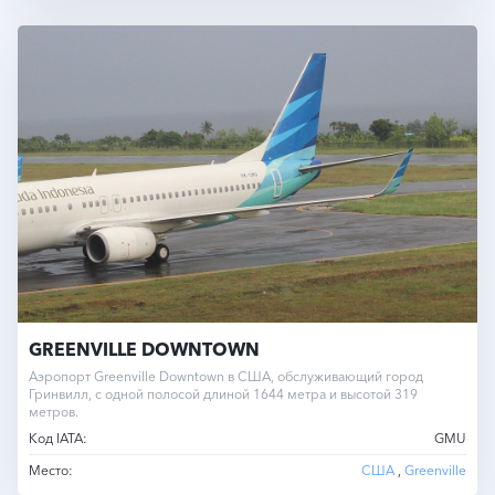
GREENVILLE DOWNTOWN
Аэропорт Greenville Downtown в США, обслуживающий город
Гринвилл, с одной полосой длиной 1644 метра и высотой 319
метров.
Код IATA:
GMU
Место:
США
,
Greenville