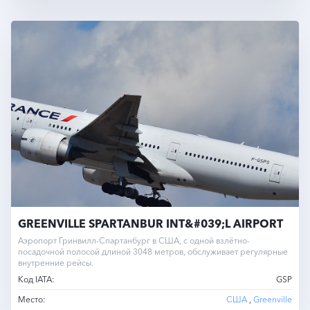
GREENVILLE SPARTANBUR INT&#039;L AIRPORT
Аэропорт Гринвилл-Спартанбург в США, с одной взлётно-
посадочной полосой длиной 3048 метров, обслуживает регулярные
внутренние рейсы.
Код IATA:
GSP
Место:
США
,
Greenville