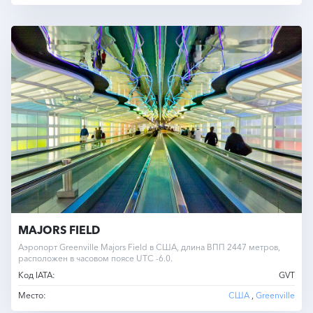
MAJORS FIELD
Аэропорт Greenville Majors Field в США, длина ВПП 2447 метров,
расположен в часовом поясе UTC -6.0.
Код IATA:
GVT
Место:
США
,
Greenville