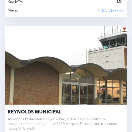
Код IATA:
MKL
Место:
США
,
Джексон
REYNOLDS MUNICIPAL
Аэропорт Рейнольдса в Джексоне, США, с одной взлётно-
посадочной полосой длиной 1629 метров. Расположен в часовом
поясе UTC +5.0.