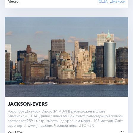
Место:
США
,
Джексон
JACKSON-EVERS
Аэропорт Джексон-Эвэрс (IATA JAN) расположен в штате
Миссисипи, США. Длина единственной взлетно-посадочной полосы
составляет 2591 метр, высота над уровнем моря – 105 метров. Сайт
аэропорта: www.jmaa.com. Часовой пояс: UTC +5.0.
Код IATA:
JAN