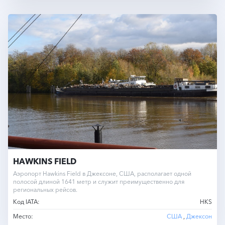
HAWKINS FIELD
Аэропорт Hawkins Field в Джексоне, США, располагает одной
полосой длиной 1641 метр и служит преимущественно для
региональных рейсов.
Код IATA:
HKS
Место:
США
,
Джексон