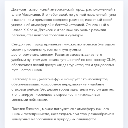
Джексон – живописный американский город, расположенный в
штате Миссисипи. Это небольшой, но уютный населенный пункт
с населением примерно среднего размера, известный своей
уникальной атмосферой и богатой историей. Основанный в
начале XIX века, Джексон сыграл важную роль в развитии
региона, став центром торговли и культуры.
Сегодня этот город привлекает множество туристов благодаря
своим природным красотам и культурным
достопримечательностям. Развитая авиасеть делает его
удобным пунктом для начала путешествий по юго-востоку США,
обеспечивая легкий доступ как для туристов, так и для деловых
путешественников.
В агломерации Джексона функционирует пять аэропортов,
обеспечивающих комфортное передвижение и удобные
стыковки рейсов. Это делает город идеальным местом для тех,
кто планирует исследовать окрестности и насладиться
местными пейзажами.
Посетив Джексон, можно погрузиться в атмосферу южного
шика и гостеприимства, наслаждаясь при этом разнообразием
культурных мероприятий и природных ландшафтов.