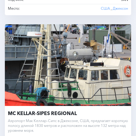
Место:
США
,
Джексон
MC KELLAR-SIPES REGIONAL
Аэропорт Мак Келлар-Сипс в Джексоне, США, предлагает короткую
полосу длиной 1830 метров и расположен на высоте 132 метра над
уровнем моря.