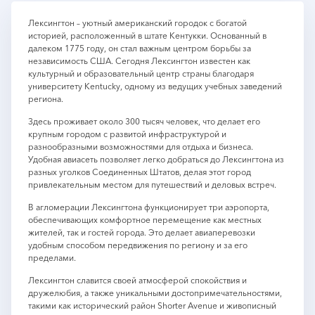
Лексингтон – уютный американский городок с богатой
историей, расположенный в штате Кентукки. Основанный в
далеком 1775 году, он стал важным центром борьбы за
независимость США. Сегодня Лексингтон известен как
культурный и образовательный центр страны благодаря
университету Kentucky, одному из ведущих учебных заведений
региона.
Здесь проживает около 300 тысяч человек, что делает его
крупным городом с развитой инфраструктурой и
разнообразными возможностями для отдыха и бизнеса.
Удобная авиасеть позволяет легко добраться до Лексингтона из
разных уголков Соединенных Штатов, делая этот город
привлекательным местом для путешествий и деловых встреч.
В агломерации Лексингтона функционирует три аэропорта,
обеспечивающих комфортное перемещение как местных
жителей, так и гостей города. Это делает авиаперевозки
удобным способом передвижения по региону и за его
пределами.
Лексингтон славится своей атмосферой спокойствия и
дружелюбия, а также уникальными достопримечательностями,
такими как исторический район Shorter Avenue и живописный