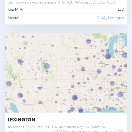
расположен в часовом поясе UTC -5.0. IATA-код LSD, ICAO KLSD.
Код IATA:
LSD
Место:
США
,
Lexington
LEXINGTON
Аэропорт Лексингтон в США располагает одной взлётно-
посадочной полосой длиной 1250 метров и находится на высоте 735