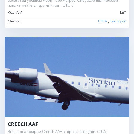
высота над уровнем моря — 299 метров. Операционный часовой
пояс не меняется круглый год — UTC-5.
Код IATA:
LEX
Место:
США
,
Lexington
CREECH AAF
Военный аэродром Creech AAF в городе Lexington, США,