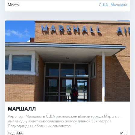
Место:
США
,
Маршалл
МАРШАЛЛ
Аэропорт Маршалл в США расположен вблизи города Маршалл,
имеет одну взлетно-посадочную полосу длиной 537 метров.
Подходит для небольших самолетов.
Код IATA:
MLL