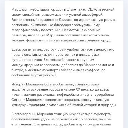
Маршалл – небольшой городок в штате Техас, США, известный
своим спокойным ритмом жизни и уютной атмосферой.
Расположенный недалеко от Далласа, он играет важную роль в
региональной экономике благодаря своему удачному
географическому положению. Несмотря на скромные
размеры, население Маршалла составляет несколько тысяч
человек, формируя типичный американский средний город.
Здесь развитая инфраструктура и удобная авиасеть делают его
привлекательным как для туристов, так и для деловых
путешественников. Благодаря близости к крупным
международным аэропортам, добраться до Маршалла легко и
быстро, а местные аэропорты обеспечивают комфортное
сообщение внутри региона.
История Маршалла богата событиями, среди которых
выделяется основание города в начале XX века, когда здесь
начали активно развиваться нефтедобыча и нефтепереработка.
Сегодня Маршалл продолжает сохранять свою уникальную
культуру и традиции, привлекая любителей истории и природы.
В агломерации Маршалл функционируют четыре аэропорта,
обеспечивающие удобные перелеты как по региону, так и за
его пределы. Это делает город удобным пунктом для начала