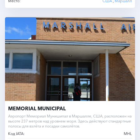
Место:
США
,
Маршалл
MEMORIAL MUNICIPAL
Аэропорт Мемориал Мунишипал в Маршалле, США, расположен на
высоте 237 метров над уровнем моря. Здесь действуют стандартные
полосы для взлёта и посадки самолётов.
Код IATA:
MHL