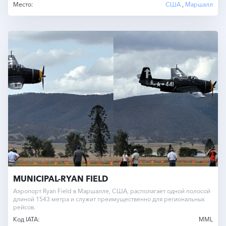
Место:
США
,
Маршалл
MUNICIPAL-RYAN FIELD
Аэропорт Ryan Field в Маршалле, США, располагает одной полосой
длиной 1543 метра и служит преимущественно для региональных
рейсов.
Код IATA:
MML