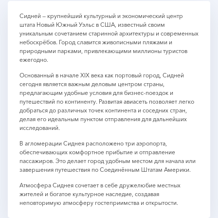
Сидней — крупнейший культурный и экономический центр
штата Новый Южный Уэльс в США, известный своим
уникальным сочетанием старинной архитектуры и современных
небоскрёбов. Город славится живописными пляжами и
природными парками, привлекающими миллионы туристов
ежегодно.
Основанный в начале XIX века как портовый город, Сидней
сегодня является важным деловым центром страны,
предлагающим удобные условия для бизнес-поездок и
путешествий по континенту. Развитая авиасеть позволяет легко
добраться до различных точек континента и соседних стран,
делая его идеальным пунктом отправления для дальнейших
исследований.
В агломерации Сиднея расположено три аэропорта,
обеспечивающих комфортное прибытие и отправление
пассажиров. Это делает город удобным местом для начала или
завершения путешествия по Соединённым Штатам Америки.
Атмосфера Сиднея сочетает в себе дружелюбие местных
жителей и богатое культурное наследие, создавая
неповторимую атмосферу гостеприимства и открытости.