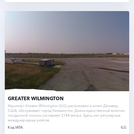
GREATER WILMINGTON
Аэропорт Greater Wilmington (ILG) расположен в штате Делавэр,
США, обслуживает город Уилмингтон. Длина единственной взлетно-
посадочной полосы составляет 2184 метра. Здесь нет регулярных
международных рейсов.
Код IATA:
ILG