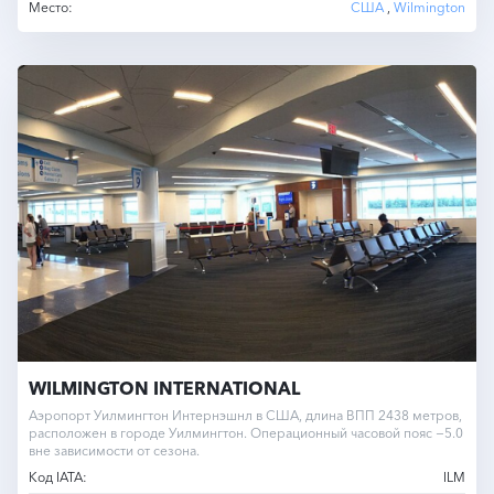
Место:
США
,
Wilmington
WILMINGTON INTERNATIONAL
Аэропорт Уилмингтон Интернэшнл в США, длина ВПП 2438 метров,
расположен в городе Уилмингтон. Операционный часовой пояс −5.0
вне зависимости от сезона.
Код IATA:
ILM