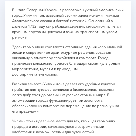
В штате Северная Каролина расположен уютный американский
город Уилмингтон, известный своими живописными пляжами
Атлантического океана и богатой историей. Основанный в
далеком 1732 году как рыбацкая деревня, сегодня он является
крупным портовым центром и важным транспортным узлом
региона.
Здесь гармонично сочетаются старинные здания колониальной
эпохи и современные архитектурные решения, создавая
уникальную атмосферу спокойствия и комфорта. Город
привлекает множество туристов благодаря своим культурным
мероприятиям, музеям и природным
достопримечательностям.
Развитая авиасеть Уилминтона делает его удобным пунктом
прибытия для путешественников и бизнесменов, позволяя
легко добраться до различных уголков страны и мира. В
агломерации города функционирует три аэропорта,
обеспечивающих комфортное перемещение по региону и за
его пределами.
Уилмингтон – идеальное место для тех, кто ищет гармонию
природы и истории, сочетающуюся с современными
удобствами и возможностями для путешествий.