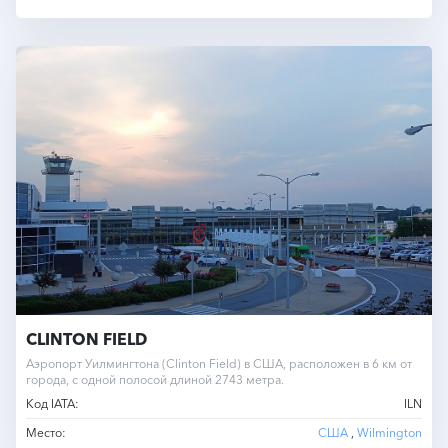
CLINTON FIELD
Аэропорт Уилмингтона (Clinton Field) в США, расположен в 6 км от
города, с одной полосой длиной 2743 метра.
Код IATA:
ILN
Место:
США
,
Wilmington