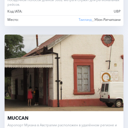
рейсов.
Код IATA:
UBP
Место:
Таиланд
, Убон-Ратчатхани
MUCCAN
Аэропорт Мукана в Австралии расположен в удалённом регионе и