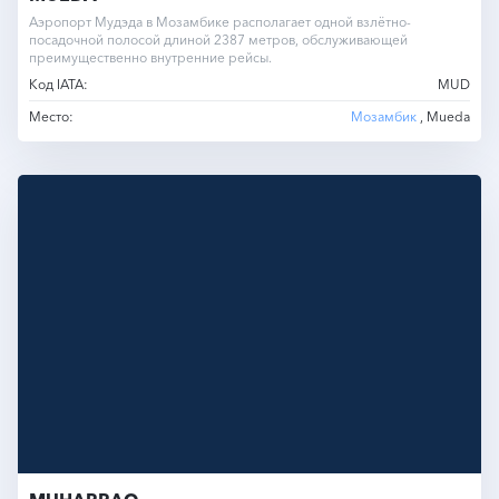
Аэропорт Мудэда в Мозамбике располагает одной взлётно-
посадочной полосой длиной 2387 метров, обслуживающей
преимущественно внутренние рейсы.
Код IATA:
MUD
Место:
Мозамбик
, Mueda