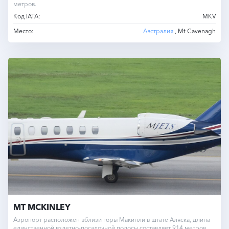
метров.
Код IATA:
MKV
Место:
Австралия
, Mt Cavenagh
MT MCKINLEY
Аэропорт расположен вблизи горы Макинли в штате Аляска, длина
единственной взлетно-посадочной полосы составляет 914 метров.