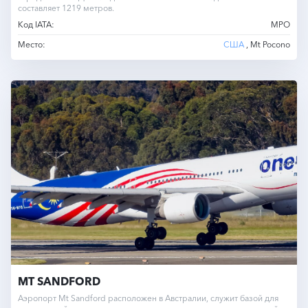
составляет 1219 метров.
Код IATA:
MPO
Место:
США
, Mt Pocono
MT SANDFORD
Аэропорт Mt Sandford расположен в Австралии, служит базой для