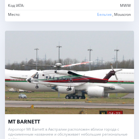
Код IATA:
MWW
Место:
Бельгия
, Mouscron
MT BARNETT
Аэропорт Mt Barnett в Австралии расположен вблизи города с
одноименным названием и обслуживает небольшие региональные