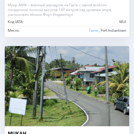
Муир АФФ — военный аэродром на Гаити с одной взлётно-
посадочной полосой высотой 149 метров над уровнем моря,
расположен вблизи Форт-Индиантаун.
Код IATA:
MUI
Место:
Гаити
, Fort Indiantown
MUKAH