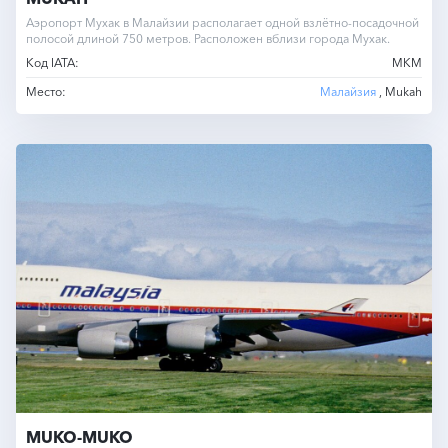
Аэропорт Мухак в Малайзии располагает одной взлётно-посадочной
полосой длиной 750 метров. Расположен вблизи города Мухак.
Код IATA:
MKM
Место:
Малайзия
, Mukah
MUKO-MUKO