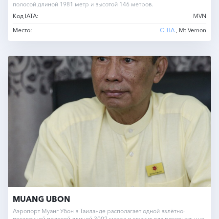
полосой длиной 1981 метр и высотой 146 метров.
Код IATA:
MVN
Место:
США
, Mt Vernon
MUANG UBON
Аэропорт Муанг Убон в Таиланде располагает одной взлётно-
посадочной полосой длиной 3002 метра и служит для региональных