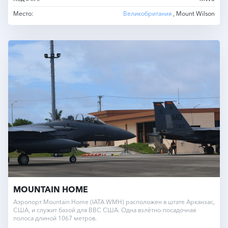
Место:
Великобритания
, Mount Wilson
MOUNTAIN HOME
Аэропорт Mountain Home (IATA WMH) расположен в штате Арканзас,
США, и служит базой для ВВС США. Одна взлётно-посадочная
полоса длиной 1067 метров.