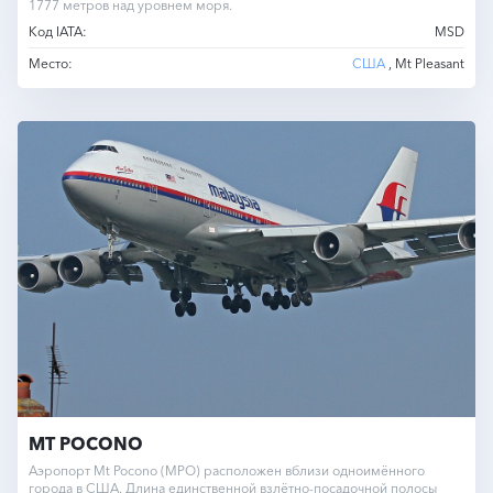
1777 метров над уровнем моря.
Код IATA:
MSD
Место:
США
, Mt Pleasant
MT POCONO
Аэропорт Mt Pocono (MPO) расположен вблизи одноимённого
города в США. Длина единственной взлётно-посадочной полосы