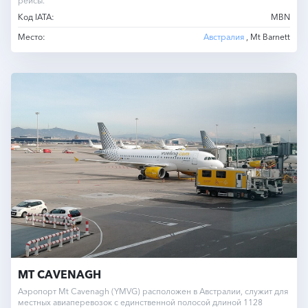
рейсы.
Код IATA:
MBN
Место:
Австралия
, Mt Barnett
MT CAVENAGH
Аэропорт Mt Cavenagh (YMVG) расположен в Австралии, служит для
местных авиаперевозок с единственной полосой длиной 1128