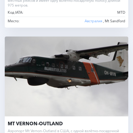
местных рейсов и имеет одну взлетно-посадочную полосу длиной
975 метров.
Код IATA:
MTD
Место:
Австралия
, Mt Sandford
MT VERNON-OUTLAND
Аэропорт Mt Vernon-Outland в США, с одной взлётно-посадочной