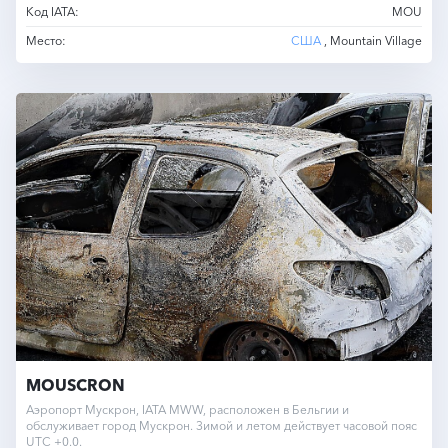
Код IATA:
MOU
Место:
США
, Mountain Village
MOUSCRON
Аэропорт Мускрон, IATA MWW, расположен в Бельгии и
обслуживает город Мускрон. Зимой и летом действует часовой пояс
UTC +0.0.