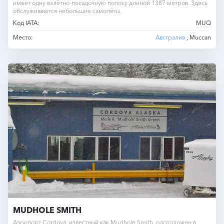
имеет одну взлётно-посадочную полосу длиной 1387 метров. Здесь
обслуживаются небольшие самолёты.
Код IATA:
MUQ
Место:
Австралия
, Muccan
MUDHOLE SMITH
Аэропорт Cordova, известный как Mudhole Smith, расположен в