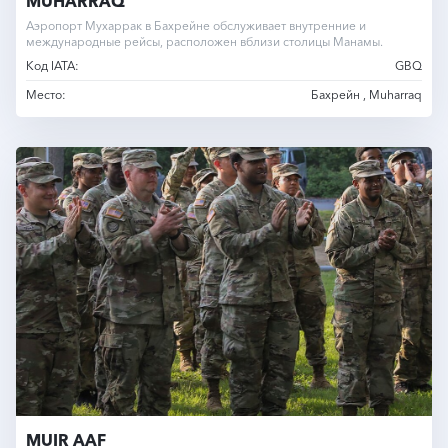
MUHARRAQ
Аэропорт Мухаррак в Бахрейне обслуживает внутренние и
международные рейсы, расположен вблизи столицы Манамы.
Код IATA:
GBQ
Место:
Бахрейн , Muharraq
MUIR AAF