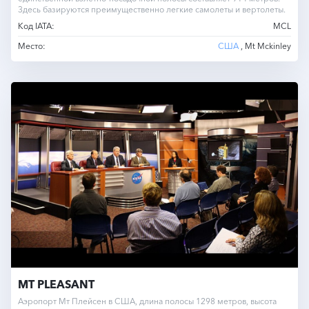
Здесь базируются преимущественно легкие самолеты и вертолеты.
Код IATA:
MCL
Место:
США
, Mt Mckinley
MT PLEASANT
Аэропорт Мт Плейсен в США, длина полосы 1298 метров, высота