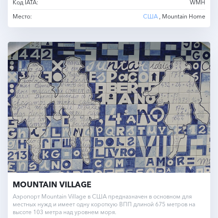
Код IATA:
WMH
Место:
США
, Mountain Home
MOUNTAIN VILLAGE
Аэропорт Mountain Village в США предназначен в основном для
местных нужд и имеет одну короткую ВПП длиной 675 метров на
высоте 103 метра над уровнем моря.