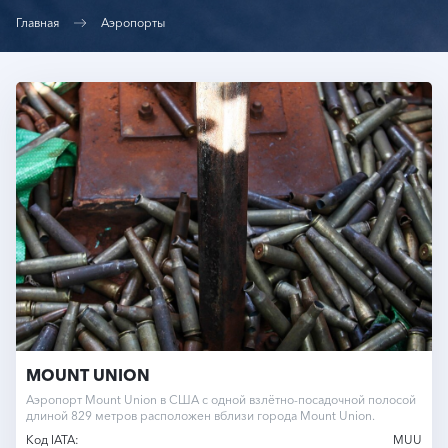
Главная
Аэропорты
MOUNT UNION
Аэропорт Mount Union в США с одной взлётно-посадочной полосой
длиной 829 метров расположен вблизи города Mount Union.
Код IATA:
MUU