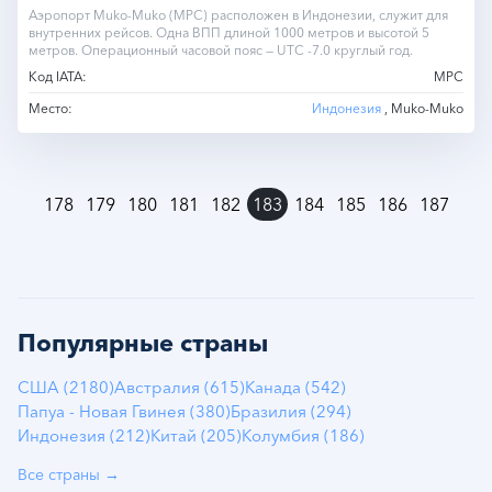
Аэропорт Muko-Muko (MPC) расположен в Индонезии, служит для
внутренних рейсов. Одна ВПП длиной 1000 метров и высотой 5
метров. Операционный часовой пояс — UTC -7.0 круглый год.
Код IATA:
MPC
Место:
Индонезия
, Muko-Muko
»
178
179
180
181
182
183
184
185
186
187
Популярные страны
США (2180)
Австралия (615)
Канада (542)
Папуа - Новая Гвинея (380)
Бразилия (294)
Индонезия (212)
Китай (205)
Колумбия (186)
Все страны →