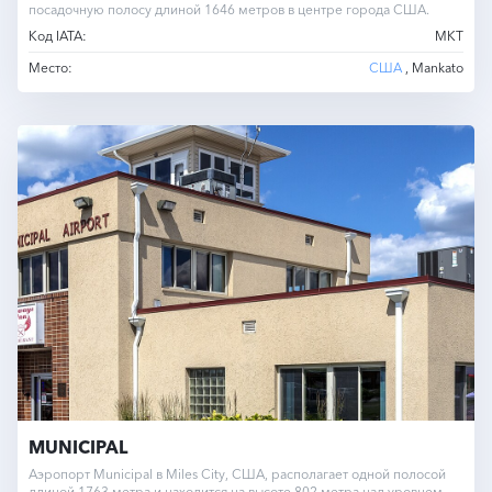
посадочную полосу длиной 1646 метров в центре города США.
Код IATA:
MKT
Место:
США
, Mankato
MUNICIPAL
Аэропорт Municipal в Miles City, США, располагает одной полосой
длиной 1763 метра и находится на высоте 802 метра над уровнем