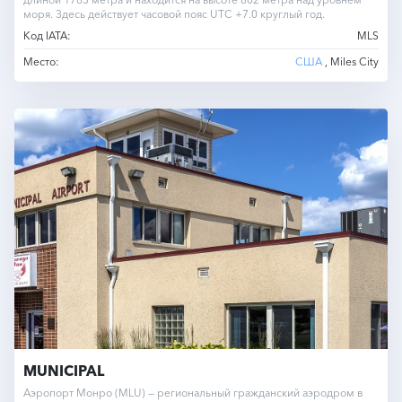
моря. Здесь действует часовой пояс UTC +7.0 круглый год.
Код IATA:
MLS
Место:
США
, Miles City
MUNICIPAL
Аэропорт Монро (MLU) — региональный гражданский аэродром в