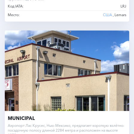
Код IATA:
LRJ
Место:
США
, Lemars
MUNICIPAL
Аэропорт Лас Крусес, Нью-Мексико, предлагает короткую взлётно-
посадочную полосу длиной 2284 метра и расположен на высоте