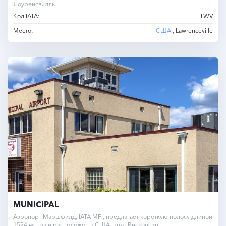
Лоуренсвилль.
Код IATA:
LWV
Место:
США
, Lawrenceville
MUNICIPAL
Аэропорт Маршфилд, IATA MFI, предлагает короткую полосу длиной
1524 метра и расположен в США, штат Висконсин.