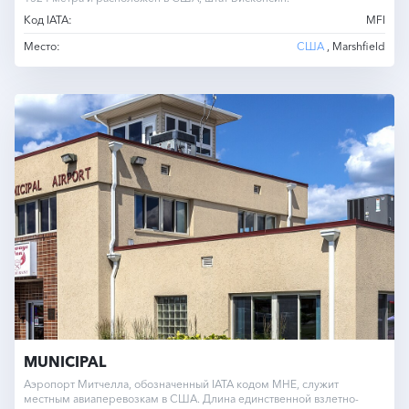
Код IATA:
MFI
Место:
США
, Marshfield
MUNICIPAL
Аэропорт Митчелла, обозначенный IATA кодом MHE, служит
местным авиаперевозкам в США. Длина единственной взлетно-