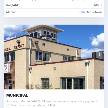
Код IATA:
MMU
Место:
США
, Morristown
MUNICIPAL
Аэропорт Марин, IATA MNN, предлагает короткую полосу длиной
1530 метров в городе Marion, США.