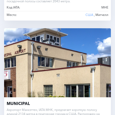
посадочной полосы составляет 2043 метра.
Код IATA:
MHE
Место:
США
, Митчелл
MUNICIPAL
Аэропорт Манхэттен, IATA MHK, предлагает короткую полосу
длиной 2134 метра в пригороде города в США. Расположен на