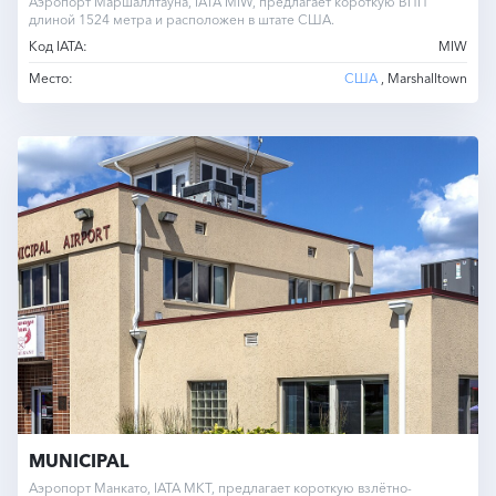
Аэропорт Маршаллтауна, IATA MIW, предлагает короткую ВПП
длиной 1524 метра и расположен в штате США.
Код IATA:
MIW
Место:
США
, Marshalltown
MUNICIPAL
Аэропорт Манкато, IATA MKT, предлагает короткую взлётно-