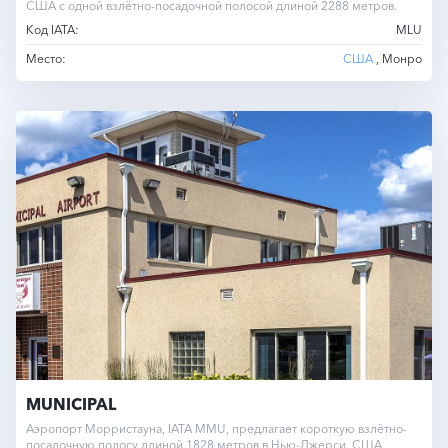
США с одной взлётно-посадочной полосой длиной 2288 метров.
Код IATA:
MLU
Место:
США
, Монро
MUNICIPAL
Аэропорт Морристауна, IATA MMU, предлагает короткую взлётно-
посадочную полосу длиной 1828 метров в Нью-Джерси, США.