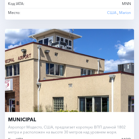
Код IATA:
MNN
Место:
США
,
Marion
MUNICIPAL
Аэропорт Модесто, США, предлагает короткую ВПП длиной 1802
метра и расположен на высоте 30 метров над уровнем моря.