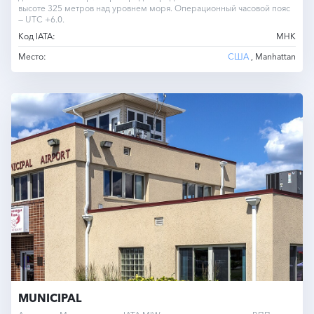
высоте 325 метров над уровнем моря. Операционный часовой пояс
— UTC +6.0.
Код IATA:
MHK
Место:
США
, Manhattan
MUNICIPAL