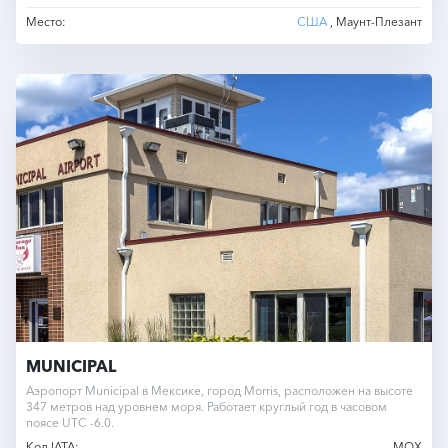
Место:
США
, Маунт-Плезант
MUNICIPAL
Аэропорт Municipal в Мексике, город Morris, расположен на высоте
347 метров над уровнем моря. Работает круглый год в часовом
поясе UTC -6.0.
Код IATA:
MOX