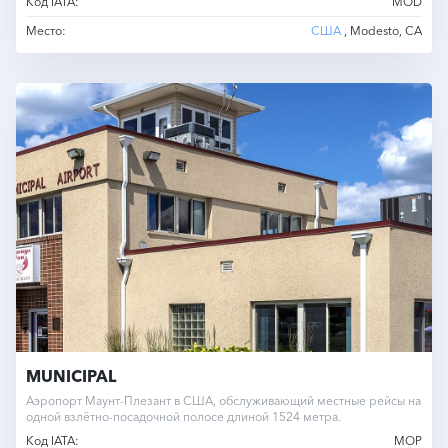
Код IATA:
MOD
Место:
США
, Modesto, CA
MUNICIPAL
Аэропорт Маунт-Плезант в США, обслуживающий местные рейсы на
одной взлётно-посадочной полосе длиной 1524 метра.
Код IATA:
MOP