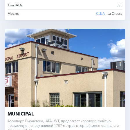
Код IATA:
LSE
Место:
США
, La Crosse
MUNICIPAL
Аэропорт Льюистона, IATA LWT, предлагает короткую взлётно-
посадочную полосу длиной 1707 метров в горной местности штата