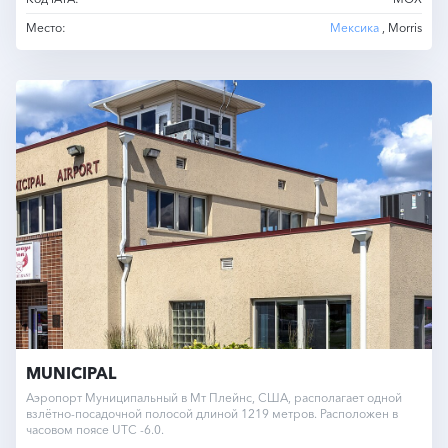
Место:
Мексика
, Morris
MUNICIPAL
Аэропорт Муниципальный в Мт Плейнс, США, располагает одной
взлётно-посадочной полосой длиной 1219 метров. Расположен в
часовом поясе UTC -6.0.