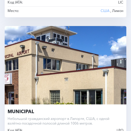
Код IATA:
LIC
Место:
США
, Лимон
MUNICIPAL
Небольшой гражданский аэропорт в Лапорте, США, с одной
взлётно-посадочной полосой длиной 1006 метров.
Код IATA:
LPO