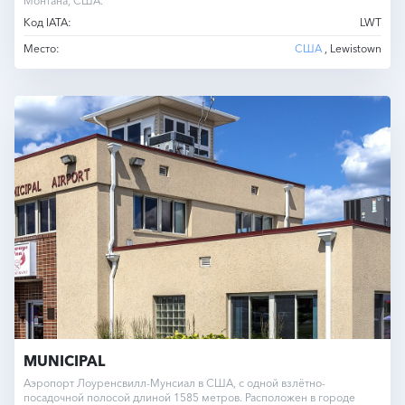
Монтана, США.
Код IATA:
LWT
Место:
США
, Lewistown
MUNICIPAL
Аэропорт Лоуренсвилл-Мунсиал в США, с одной взлётно-
посадочной полосой длиной 1585 метров. Расположен в городе