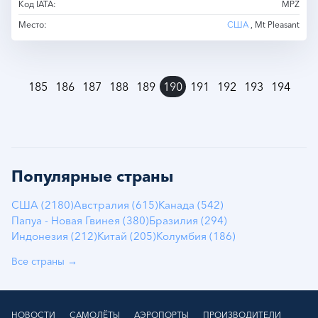
Код IATA:
MPZ
Место:
США
, Mt Pleasant
»
185
186
187
188
189
190
191
192
193
194
Популярные страны
США (2180)
Австралия (615)
Канада (542)
Папуа - Новая Гвинея (380)
Бразилия (294)
Индонезия (212)
Китай (205)
Колумбия (186)
Все страны →
НОВОСТИ
САМОЛЁТЫ
АЭРОПОРТЫ
ПРОИЗВОДИТЕЛИ