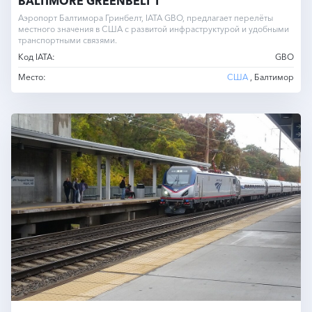
BALTIMORE GREENBELT T
Аэропорт Балтимора Гринбелт, IATA GBO, предлагает перелёты
местного значения в США с развитой инфраструктурой и удобными
транспортными связями.
Код IATA:
GBO
Место:
США
, Балтимор