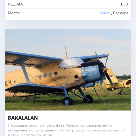
Код IATA:
BJU
Место:
Непал
, Баджура
BAKALALAN
Небольшой аэропорт Bakalalan в Малайзии с одной взлётно-
посадочной полосой длиной 549 метров расположен на высоте 884
метра над уровнем моря.