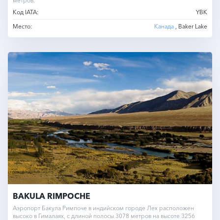
метров.
Код IATA:
YBK
Место:
Канада
, Baker Lake
BAKULA RIMPOCHE
Аэропорт Бакула Римпоче в индийском городе Лех расположен
высоко в Гималаях, с длиной полосы 3078 метров на высоте 3256