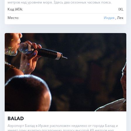
метров над уровнем моря. Здесь два сезонных часовых пояса.
Код IATA:
IXL
Место:
Индия
, Лех
BALAD
Аэропорт Балад в Ираке расположен недалеко от города Балад и
имеет одну взлетно-посадочную полосу высотой 49 метров над