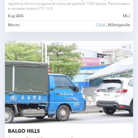
одной взлётно-посадочной полосой длиной 1524 метра. Расположен
в часовом поясе UTC -5.0.
Код IATA:
MLJ
Место:
США
, Milledgeville
BALGO HILLS