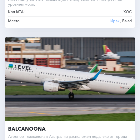
уровнем моря.
Код IATA:
XQC
Место:
Ирак
, Balad
BALCANOONA
Аэропорт Балканона в Австралии расположен недалеко от города