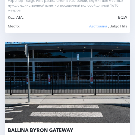
Аэропорт Balgo Hills расположен в Австралии, служит для местных
нужд с единственной взлётно-посадочной полосой длиной 1610
метров.
Код IATA:
BQW
Место:
Австралия
, Balgo Hills
BALLINA BYRON GATEWAY