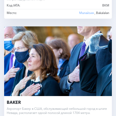
Код IATA:
BKM
Место:
Малайзия
, Bakalalan
BAKER
Аэропорт Бакер в США, обслуживающий небольшой город в штате
Невада, располагает одной полосой длиной 1704 метра.