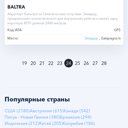
BALTRA
Аэропорт Бальтра на Галапагосских островах, Эквадор,
предназначен исключительно для внутренних рейсов и имеет одну
короткую ВПП длиной 2400 метров.
Код IATA:
GPS
Место:
Эквадор
, Galapagos Is
»
19
20
21
22
23
24
25
26
27
28
Популярные страны
США (2180)
Австралия (615)
Канада (542)
Папуа - Новая Гвинея (380)
Бразилия (294)
Индонезия (212)
Китай (205)
Колумбия (186)