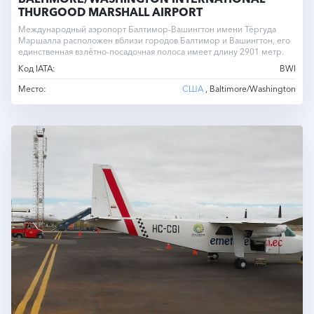
THURGOOD MARSHALL AIRPORT
Международный аэропорт Балтимор-Вашингтон имени Тёргуда
Маршалла расположен вблизи городов Балтимор и Вашингтон, его
единственная взлётно-посадочная полоса имеет длину 2901 метр.
Код IATA:
BWI
Место:
США
, Baltimore/Washington