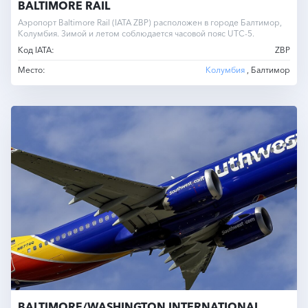
BALTIMORE RAIL
Аэропорт Baltimore Rail (IATA ZBP) расположен в городе Балтимор,
Колумбия. Зимой и летом соблюдается часовой пояс UTC-5.
Код IATA:
ZBP
Место:
Колумбия
, Балтимор
BALTIMORE/WASHINGTON INTERNATIONAL