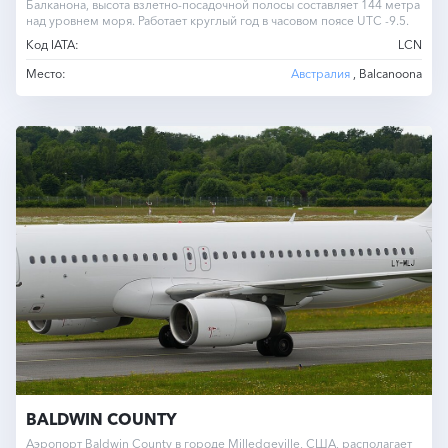
Балканона, высота взлетно-посадочной полосы составляет 144 метра
над уровнем моря. Работает круглый год в часовом поясе UTC -9.5.
Код IATA:
LCN
Место:
Австралия
, Balcanoona
BALDWIN COUNTY
Аэропорт Baldwin County в городе Milledgeville, США, располагает