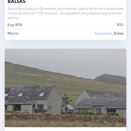
BALSAS
Аэропорт Бальса в Бразилии располагает одной взлётно-посадочной
полосой длиной 1500 метров, обслуживает регулярные внутренние
рейсы.
Код IATA:
BSS
Место:
Бразилия
, Balsas