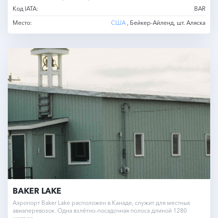
Код IATA:
BAR
Место:
США
, Бейкер-Айленд, шт. Аляска
BAKER LAKE
Аэропорт Baker Lake расположен в Канаде, служит для местных
авиаперевозок. Одна взлётно-посадочная полоса длиной 1280