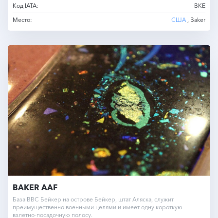
Код IATA:
BKE
Место:
США
, Baker
BAKER AAF
База ВВС Бейкер на острове Бейкер, штат Аляска, служит
преимущественно военными целями и имеет одну короткую
взлетно-посадочную полосу.