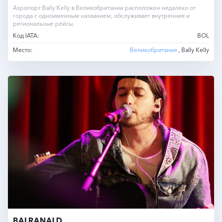
Аэропорт Bally Kelly в Великобритании расположен недалеко от
города с одноименным названием, обслуживает внутренние и
региональные рейсы.
Код IATA:
BOL
Место:
Великобритания
, Bally Kelly
BALRANALD