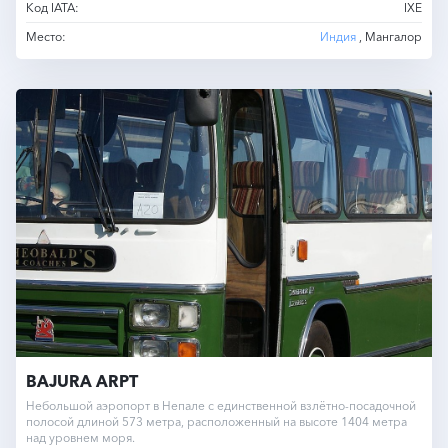
Код IATA:
IXE
Место:
Индия
, Мангалор
BAJURA ARPT
Небольшой аэропорт в Непале с единственной взлётно-посадочной
полосой длиной 573 метра, расположенный на высоте 1404 метра
над уровнем моря.