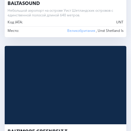
BALTASOUND
Небольшой аэропорт на острове Уист Шетландских островов с
единственной полосой длиной 640 метров.
Код IATA:
UNT
Место:
Великобритания
, Unst Shetland Is