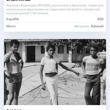
Аэропорт Балрандал, IATA BZD, расположен в Австралии, служит для
региональных авиаперевозок с единственной взлётно-посадочной
полосой длиной 1185 метров.
Код IATA:
BZD
Место:
Австралия
, Balranald