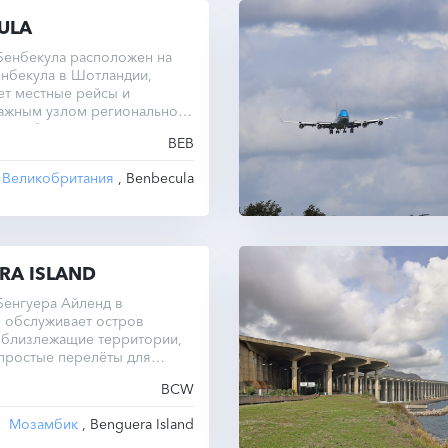
ULA
Бенбекула расположен на
нбекула в Шотландии,
ет местные рейсы и
важным узлом региональной
ликобритании.
BEB
Великобритания
, Benbecula
RA ISLAND
Бенгуера Айленд в
 обслуживает остров
 близлежащие территории,
простые перелёты для
 исследователей.
BCW
Мозамбик
, Benguera Island