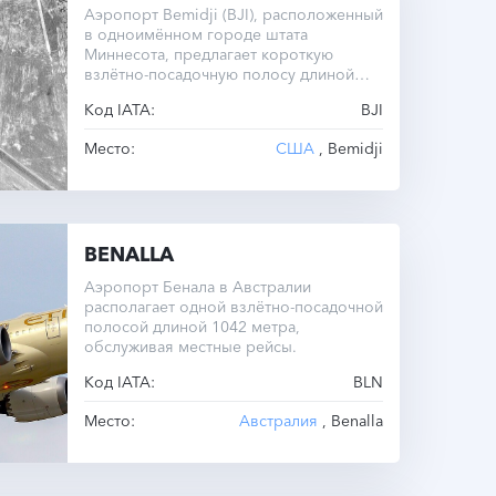
Аэропорт Bemidji (BJI), расположенный
в одноимённом городе штата
Миннесота, предлагает короткую
взлётно-посадочную полосу длиной
1737 метров и служит важным
Код IATA:
BJI
транспортным узлом региона.
Место:
США
, Bemidji
BENALLA
Аэропорт Бенала в Австралии
располагает одной взлётно-посадочной
полосой длиной 1042 метра,
обслуживая местные рейсы.
Код IATA:
BLN
Место:
Австралия
, Benalla