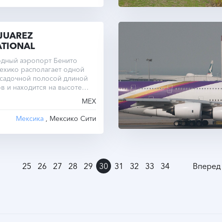
 JUAREZ
ATIONAL
дный аэропорт Бенито
ехико располагает одной
осадочной полосой длиной
в и находится на высоте
в над уровнем моря.
MEX
Мексика
, Мексико Сити
25
26
27
28
29
30
31
32
33
34