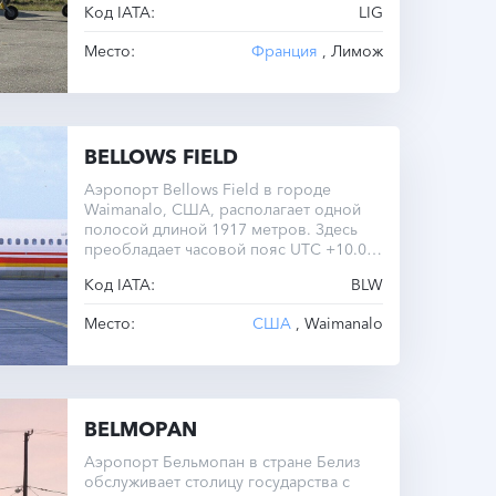
Код IATA:
LIG
Место:
Франция
, Лимож
BELLOWS FIELD
Аэропорт Bellows Field в городе
Waimanalo, США, располагает одной
полосой длиной 1917 метров. Здесь
преобладает часовой пояс UTC +10.0
круглый год.
Код IATA:
BLW
Место:
США
, Waimanalo
BELMOPAN
Аэропорт Бельмопан в стране Белиз
обслуживает столицу государства с