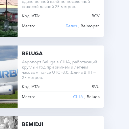
единственной взлётно-посадочной
полосой длиной 25 метров.
Код IATA:
BCV
Место:
Белиз
, Belmopan
BELUGA
Аэропорт Beluga в США, работающий
круглый год при зимнем и летнем
часовом поясе UTC -8.0. Длина ВПП —
27 метров.
Код IATA:
BVU
Место:
США
, Beluga
BEMIDJI