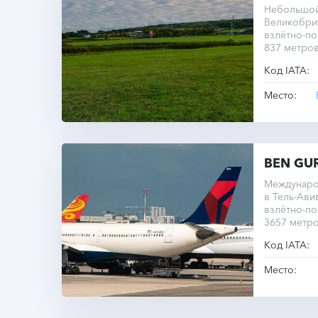
Небольшой
Великобри
взлётно-п
837 метров
острова По
Код IATA:
Место:
BEN GUR
Междунаро
в Тель-Ави
взлётно-п
3657 метро
транспорт
Код IATA:
Место: