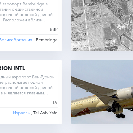
 аэропорт Bembridge в
тании с единственной
осадочной полосой длиной
. Расположен вблизи
ртсмут.
BBP
Великобритания
, Bembridge
ION INTL
дный аэропорт Бен-Гурион
ве располагает одной
осадочной полосой длиной
в и является главным
ным узлом Израиля.
TLV
Израиль
, Tel Aviv Yafo