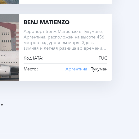
BENJ MATIENZO
Аэропорт Бенж Матиензо в Тукумане,
Аргентина, расположен на высоте 456
метров над уровнем моря. Здесь
зимняя и летняя разница во времени
отсутствует, оба равны UTC -3.0.
Код IATA:
TUC
Место:
Аргентина
, Тукуман
»