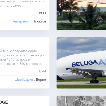
ые рейсы с тремя взлетно-
ми полосами.
BEO
Австралия
, Ньюкасл
Бельп, обслуживающий
т одну взлетно-посадочную
ной 1310 метров и
 на высоте 510 метров над
оря.
BRN
Швейцария
, Берне
DGE