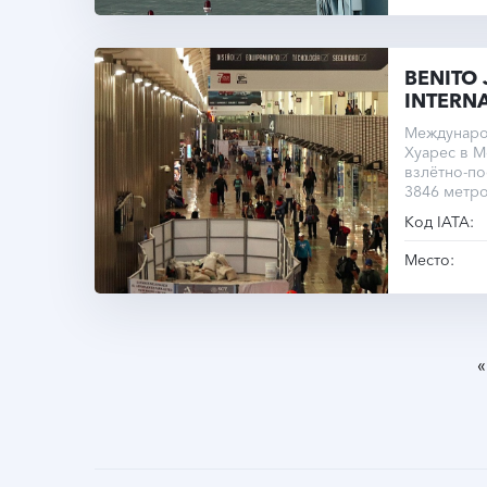
BENITO
INTERN
Междунаро
Хуарес в М
взлётно-п
3846 метро
2230 метро
Код IATA:
Место:
«