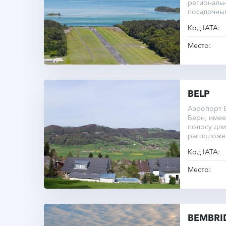
региональн
посадочны
Код IATA:
Место:
BELP
Аэропорт 
Берн, имее
полосу дли
расположен
уровнем м
Код IATA:
Место:
BEMBRI