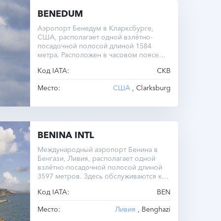
BENEDUM
Аэропорт Бенедум в Кларксбурге,
США, располагает одной взлётно-
посадочной полосой длиной 1584
метра. Расположен в часовом поясе
UTC -5.0.
Код IATA:
CKB
Место:
США
, Clarksburg
BENINA INTL
Международный аэропорт Бенина в
Бенгази, Ливия, располагает одной
взлётно-посадочной полосой длиной
3597 метров. Здесь обслуживаются как
внутренние, так и международные
Код IATA:
BEN
рейсы.
Место:
Ливия
, Benghazi