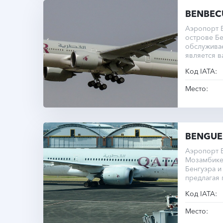
BENBEC
Аэропорт 
острове Бе
обслужива
является 
авиации Ве
Код IATA:
Место:
BENGUE
Аэропорт 
Мозамбике
Бенгуэра и
предлагая 
туристов и
Код IATA:
Место: