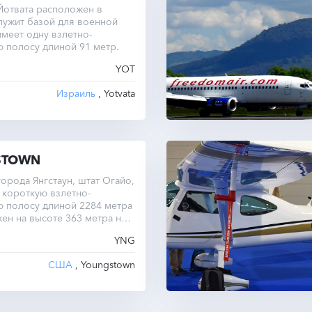
Йотвата расположен в
лужит базой для военной
имеет одну взлетно-
 полосу длиной 91 метр.
YOT
Израиль
, Yotvata
STOWN
орода Янгстаун, штат Огайо,
 короткую взлетно-
 полосу длиной 2284 метра
ен на высоте 363 метра над
оря.
YNG
США
, Youngstown