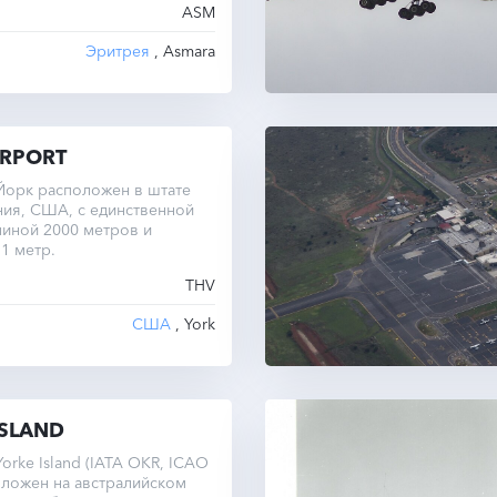
ASM
Эритрея
, Asmara
IRPORT
Йорк расположен в штате
ния, США, с единственной
линой 2000 метров и
1 метр.
THV
США
, York
ISLAND
orke Island (IATA OKR, ICAO
оложен на австралийском