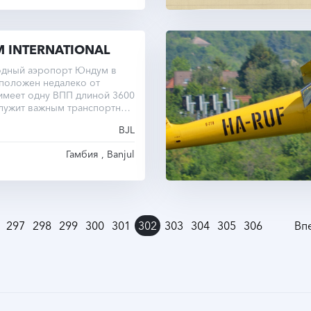
 INTERNATIONAL
дный аэропорт Юндум в
положен недалеко от
имеет одну ВПП длиной 3600
служит важным транспортным
она.
BJL
Гамбия , Banjul
297
298
299
300
301
302
303
304
305
306