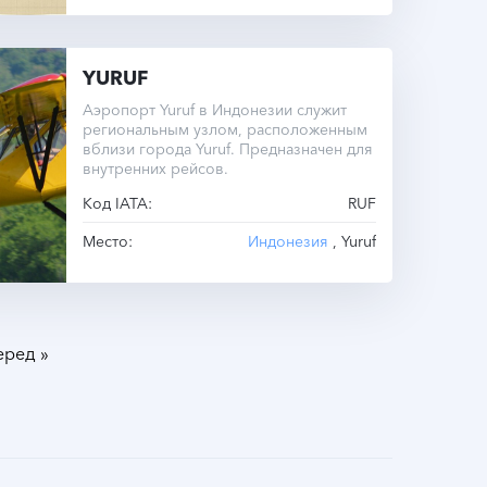
YURUF
Аэропорт Yuruf в Индонезии служит
региональным узлом, расположенным
вблизи города Yuruf. Предназначен для
внутренних рейсов.
Код IATA:
RUF
Место:
Индонезия
, Yuruf
»