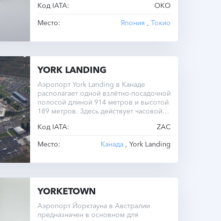
Код IATA:
OKO
+9.0.
Место:
Япония
,
Токио
YORK LANDING
Аэропорт York Landing в Канаде
располагает одной взлётно-посадочной
полосой длиной 914 метров и высотой
189 метров. Здесь действует часовой
пояс UTC +6.0 круглый год.
Код IATA:
ZAC
Место:
Канада
, York Landing
YORKETOWN
Аэропорт Йорктауна в Австралии
предназначен в основном для