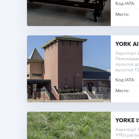
Код IATA:
Место:
YORK A
Аэропорт 
Пенсильва
полосой д
высотой 15
Код IATA:
Место:
YORKE 
Аэропорт Y
YYKI) расп