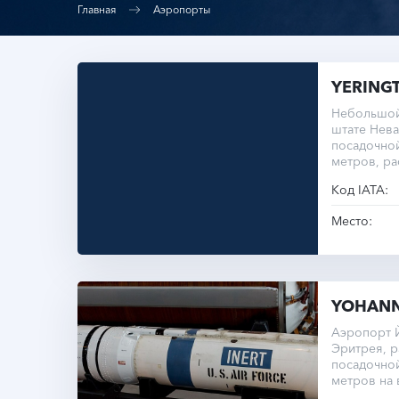
Главная
Аэропорты
YERING
Небольшой
штате Нева
посадочно
метров, р
1334 метра
Код IATA:
Место:
YOHANN
Аэропорт Й
Эритрея, р
посадочно
метров на 
уровнем м