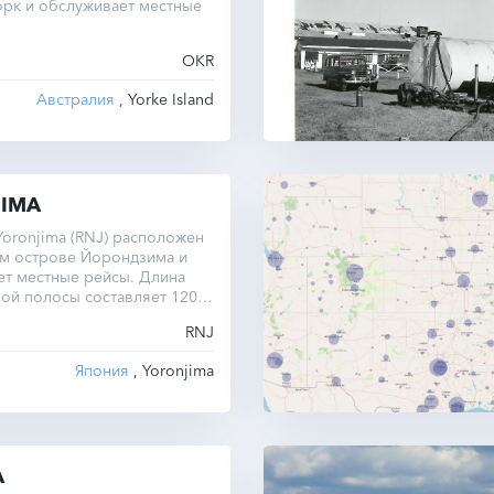
орк и обслуживает местные
OKR
Австралия
, Yorke Island
IMA
oronjima (RNJ) расположен
ом острове Йорондзима и
ет местные рейсы. Длина
ой полосы составляет 1201
RNJ
Япония
, Yoronjima
A