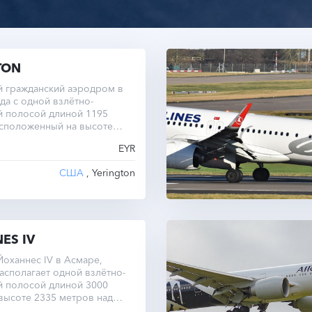
TON
 гражданский аэродром в
да с одной взлётно-
й полосой длиной 1195
асположенный на высоте
 над уровнем моря.
EYR
США
, Yerington
ES IV
оханнес IV в Асмаре,
асполагает одной взлётно-
й полосой длиной 3000
высоте 2335 метров над
оря.