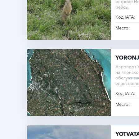
острове Й
рейсы.
Код IATA:
Место:
YORONJ
Аэропорт Y
на японск
обслужива
единственн
метр.
Код IATA:
Место:
YOTVAT