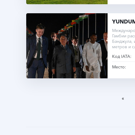
YUNDUM
Междунаро
Гамбии рас
Банджула, 
метров и 
узлом реги
Код IATA:
Место:
«