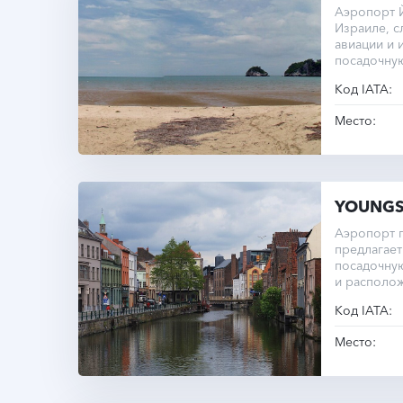
Аэропорт 
Израиле, с
авиации и 
посадочную
Код IATA:
Место:
YOUNG
Аэропорт г
предлагает
посадочную
и располож
уровнем м
Код IATA:
Место: