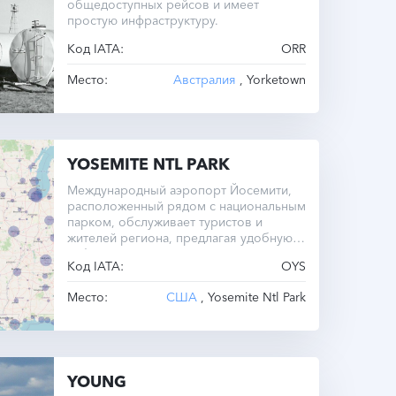
общедоступных рейсов и имеет
простую инфраструктуру.
Код IATA:
ORR
Место:
Австралия
, Yorketown
YOSEMITE NTL PARK
Международный аэропорт Йосемити,
расположенный рядом с национальным
парком, обслуживает туристов и
жителей региона, предлагая удобную
инфраструктуру и регулярные рейсы
Код IATA:
OYS
внутри страны.
Место:
США
, Yosemite Ntl Park
YOUNG