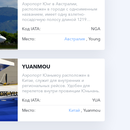
Аэропорт Юнг в Австралии,
расположен в городе с одноименным
названием, имеет одну взлетно-
посадочную полосу длиной 1219
метров. Здесь нет регулярных
Код IATA:
NGA
коммерческих рейсов.
Место:
Австралия
, Young
YUANMOU
Аэропорт Юаньмоу расположен в
Китае, служит для внутренних и
региональных рейсов. Удобен для
перелетов внутри провинции Юньнань.
Код IATA:
YUA
Место:
Китай
, Yuanmou