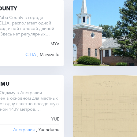
OUNTY
uba County в городе
, США, располагает одной
осадочной полосой длиной
 Здесь нет регулярных
дных рейсов.
MYV
США
, Marysville
UMU
Юедаму в Австралии
ен в основном для местных
ет одну взлетно-посадочную
ной 1439 метров.
н в малонаселенной
YUE
Австралия
, Yuendumu