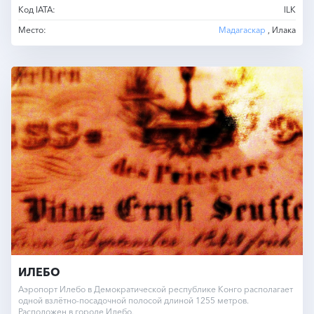
Код IATA:
ILK
Место:
Мадагаскар
, Илака
ИЛЕБО
Аэропорт Илебо в Демократической республике Конго располагает
одной взлётно-посадочной полосой длиной 1255 метров.
Расположен в городе Илебо.