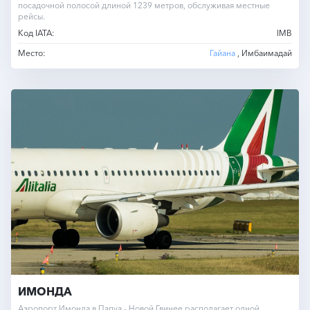
посадочной полосой длиной 1239 метров, обслуживая местные
рейсы.
Код IATA:
IMB
Место:
Гайана
, Имбаимадай
ИМОНДА
Аэропорт Имонда в Папуа - Новой Гвинее располагает одной