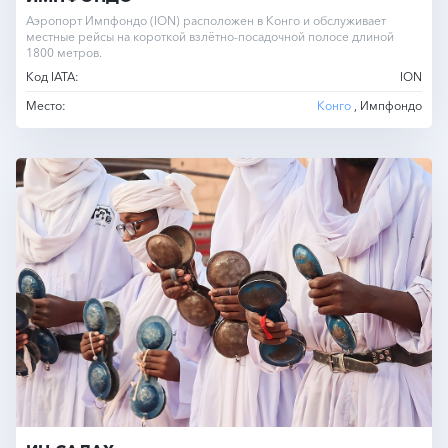
Аэропорт Импфондо (ION) расположен в Конго и обслуживает
местные рейсы на короткой взлётно-посадочной полосе длиной
1800 метров.
Код IATA:
ION
Место:
Конго
, Импфондо