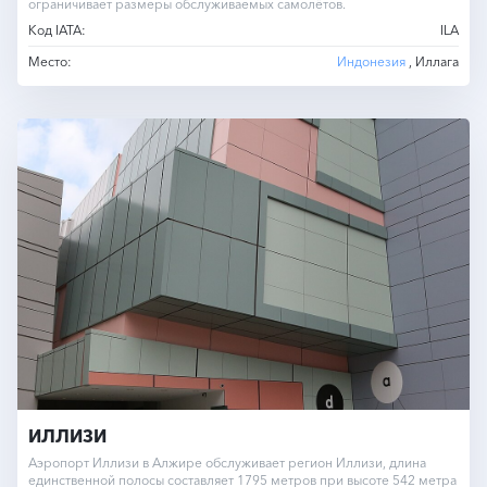
ограничивает размеры обслуживаемых самолётов.
Код IATA:
ILA
Место:
Индонезия
, Иллага
ИЛЛИЗИ
Аэропорт Иллизи в Алжире обслуживает регион Иллизи, длина
единственной полосы составляет 1795 метров при высоте 542 метра