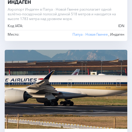
ИНДАГЕН
Аэропорт Индаген в Папуа - Новой Гвинее располагает одной
взлётно-посадочной полосой длиной 518 метров и находится на
высоте 1783 метра над уровнем моря.
Код IATA:
IDN
Место:
Папуа - Новая Гвинея
, Индаген