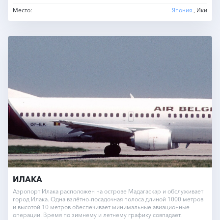
Место:
Япония
, Ики
ИЛАКА
Аэропорт Илака расположен на острове Мадагаскар и обслуживает
город Илака. Одна взлётно-посадочная полоса длиной 1000 метров
и высотой 10 метров обеспечивает минимальные авиационные
операции. Время по зимнему и летнему графику совпадает.