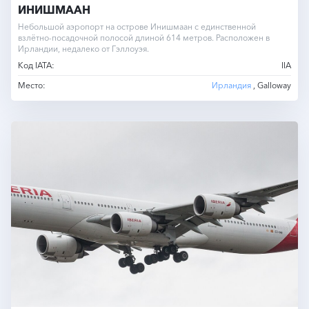
ИНИШМААН
Небольшой аэропорт на острове Инишмаан с единственной
взлётно-посадочной полосой длиной 614 метров. Расположен в
Ирландии, недалеко от Гэллоуэя.
Код IATA:
IIA
Место:
Ирландия
, Galloway