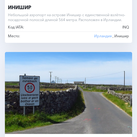
ИНИШИР
Небольшой аэропорт на острове Инишир с единственной взлётно-
посадочной полосой длиной 564 метра. Расположен в Ирландии.
Код IATA:
INQ
Место:
Ирландия
, Инишир