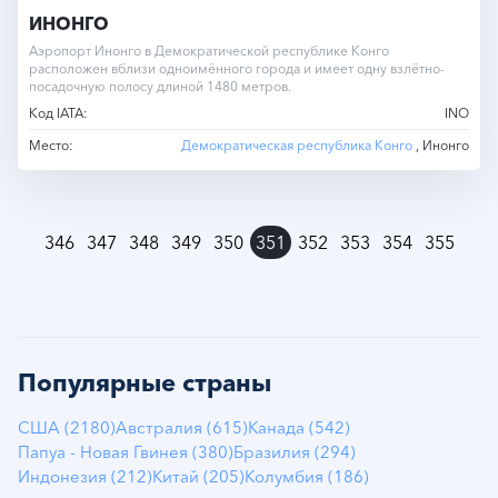
ИНОНГО
Аэропорт Инонго в Демократической республике Конго
расположен вблизи одноимённого города и имеет одну взлётно-
посадочную полосу длиной 1480 метров.
Код IATA:
INO
Место:
Демократическая республика Конго
, Инонго
»
346
347
348
349
350
351
352
353
354
355
Популярные страны
США (2180)
Австралия (615)
Канада (542)
Папуа - Новая Гвинея (380)
Бразилия (294)
Индонезия (212)
Китай (205)
Колумбия (186)