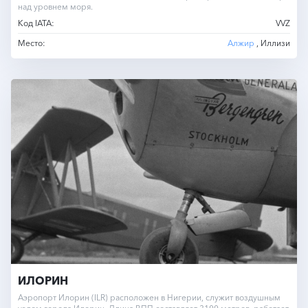
над уровнем моря.
Код IATA:
VVZ
Место:
Алжир
, Иллизи
ИЛОРИН
Аэропорт Илорин (ILR) расположен в Нигерии, служит воздушным