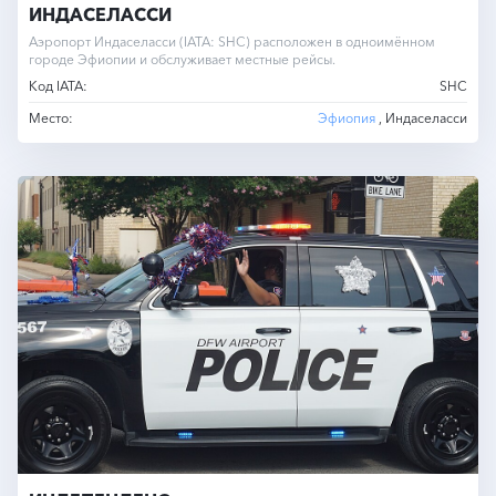
ИНДАСЕЛАССИ
Аэропорт Индаселасси (IATA: SHC) расположен в одноимённом
городе Эфиопии и обслуживает местные рейсы.
Код IATA:
SHC
Место:
Эфиопия
, Индаселасси