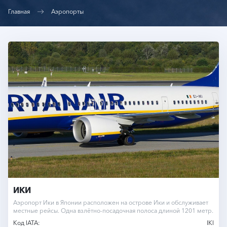
Главная
Аэропорты
ИКИ
Аэропорт Ики в Японии расположен на острове Ики и обслуживает
местные рейсы. Одна взлётно-посадочная полоса длиной 1201 метр.
Код IATA:
IKI