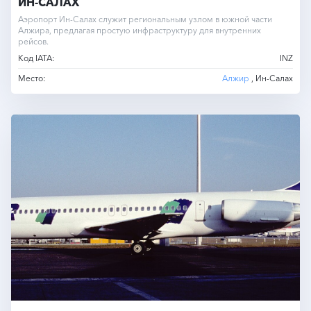
ИН-САЛАХ
Аэропорт Ин-Салах служит региональным узлом в южной части
Алжира, предлагая простую инфраструктуру для внутренних
рейсов.
Код IATA:
INZ
Место:
Алжир
, Ин-Салах