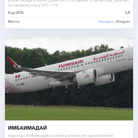
узлом города Илорин. Длина ВПП составляет 3100 метров, работает
по часовому поясу UTC +1.0.
Код IATA:
ILR
Место:
Нигерия
, Илорин
ИМБАИМАДАЙ
Аэропорт Имбаимадай в Гайане располагает одной взлётно-