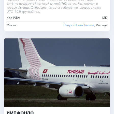
взлётно-посадочной полосой длиной 762 метра. Расположен в
городе Имонда. Операционная зона работает по часовому поясу
UTC -10.0 круглый год.
Код IATA:
IMD
Место:
Папуа - Новая Гвинея
, Имонда
ИМПФОНДО