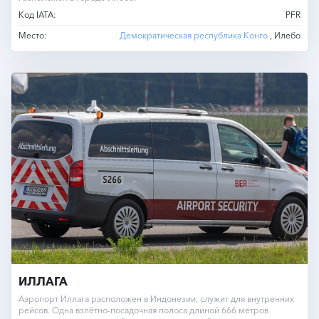
Код IATA:
PFR
Место:
Демократическая республика Конго
, Илебо
ИЛЛАГА
Аэропорт Иллага расположен в Индонезии, служит для внутренних
рейсов. Одна взлётно-посадочная полоса длиной 666 метров