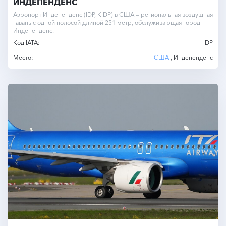
ИНДЕПЕНДЕНС
Аэропорт Индепенденс (IDP, KIDP) в США — региональная воздушная
гавань с одной полосой длиной 251 метр, обслуживающая город
Индепенденс.
Код IATA:
IDP
Место:
США
, Индепенденс