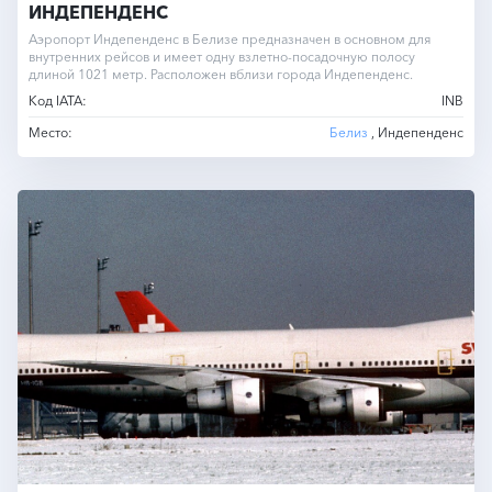
ИНДЕПЕНДЕНС
Аэропорт Индепенденс в Белизе предназначен в основном для
внутренних рейсов и имеет одну взлетно-посадочную полосу
длиной 1021 метр. Расположен вблизи города Индепенденс.
Код IATA:
INB
Место:
Белиз
, Индепенденс