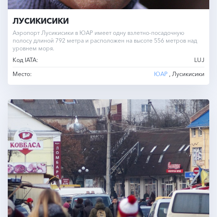
ЛУСИКИСИКИ
Аэропорт Лусикисики в ЮАР имеет одну взлетно-посадочную
полосу длиной 792 метра и расположен на высоте 556 метров над
уровнем моря.
Код IATA:
LUJ
Место:
ЮАР
, Лусикисики