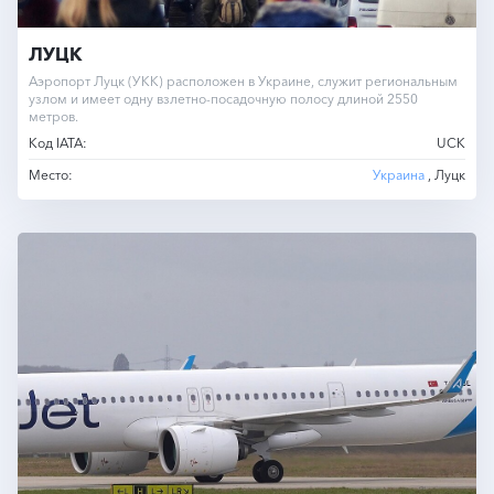
ЛУЦК
Аэропорт Луцк (УКК) расположен в Украине, служит региональным
узлом и имеет одну взлетно-посадочную полосу длиной 2550
метров.
Код IATA:
UCK
Место:
Украина
, Луцк