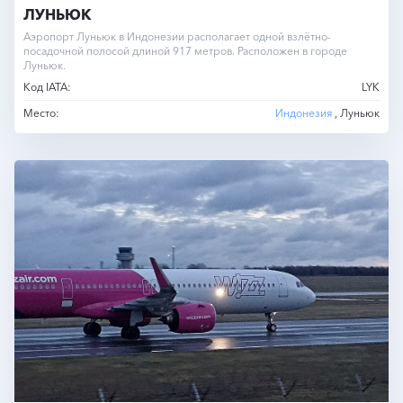
ЛУНЬЮК
Аэропорт Луньюк в Индонезии располагает одной взлётно-
посадочной полосой длиной 917 метров. Расположен в городе
Луньюк.
Код IATA:
LYK
Место:
Индонезия
, Луньюк