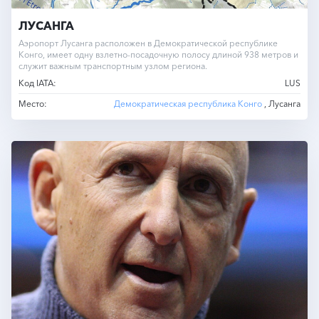
ЛУСАНГА
Аэропорт Лусанга расположен в Демократической республике
Конго, имеет одну взлетно-посадочную полосу длиной 938 метров и
служит важным транспортным узлом региона.
Код IATA:
LUS
Место:
Демократическая республика Конго
, Лусанга