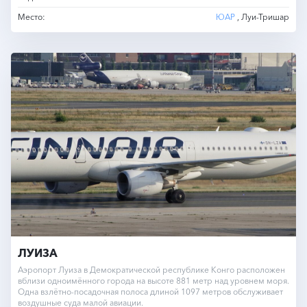
Место:
ЮАР
, Луи-Тришар
ЛУИЗА
Аэропорт Луиза в Демократической республике Конго расположен
вблизи одноимённого города на высоте 881 метр над уровнем моря.
Одна взлётно-посадочная полоса длиной 1097 метров обслуживает
воздушные суда малой авиации.