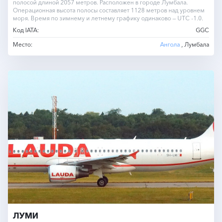
полосой длиной 2057 метров. Расположен в городе Лумбала.
Операционная высота полосы составляет 1128 метров над уровнем
моря. Время по зимнему и летнему графику одинаково — UTC -1.0.
Код IATA:
GGC
Место:
Ангола
, Лумбала
ЛУМИ