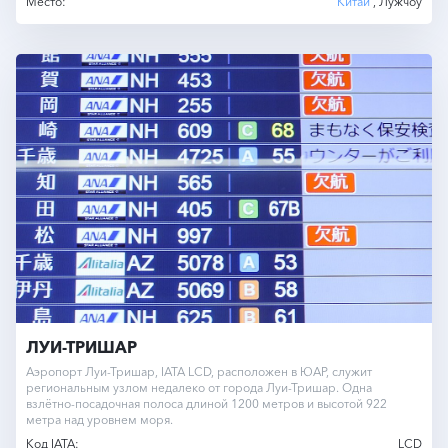
Место:
Китай
, Лужчоу
ЛУИ-ТРИШАР
Аэропорт Луи-Тришар, IATA LCD, расположен в ЮАР, служит
региональным узлом недалеко от города Луи-Тришар. Одна
взлётно-посадочная полоса длиной 1200 метров и высотой 922
метра над уровнем моря.
Код IATA:
LCD