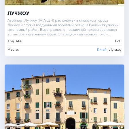
ЛУЧЖОУ
Аэропорт Лучжоу (IATA LZH) расположен в китайском городе
Лучжоу и служит воздушными воротами региона Гуанси-Чжуанский
автономный район. Высота взлетно-посадочной полосы составляет
90 метров над уровнем моря. Операционный часовой пояс —
UTC+8.0…
Код IATA:
LZH
Место:
Китай
, Лучжоу