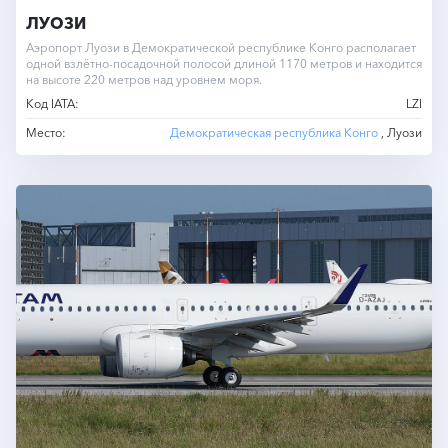
ЛУОЗИ
Аэропорт Луози в Демократической республике Конго располагает
одной взлётно-посадочной полосой длиной 1170 метров и находится
на высоте 220 метров над уровнем моря.
Код IATA:
LZI
Место:
Демократическая республика Конго
, Луози