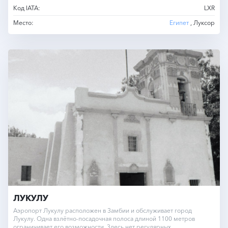
Код IATA:
LXR
Место:
Египет
, Луксор
ЛУКУЛУ
Аэропорт Лукулу расположен в Замбии и обслуживает город
Лукулу. Одна взлётно-посадочная полоса длиной 1100 метров
ограничивает его возможности. Здесь нет регулярных