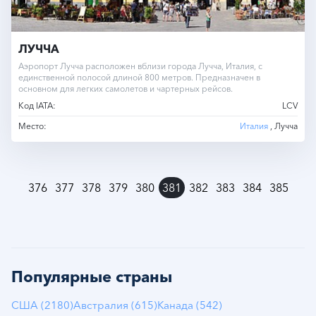
ЛУЧЧА
Аэропорт Лучча расположен вблизи города Лучча, Италия, с
единственной полосой длиной 800 метров. Предназначен в
основном для легких самолетов и чартерных рейсов.
Код IATA:
LCV
Место:
Италия
, Лучча
»
376
377
378
379
380
381
382
383
384
385
Популярные страны
США (2180)
Австралия (615)
Канада (542)