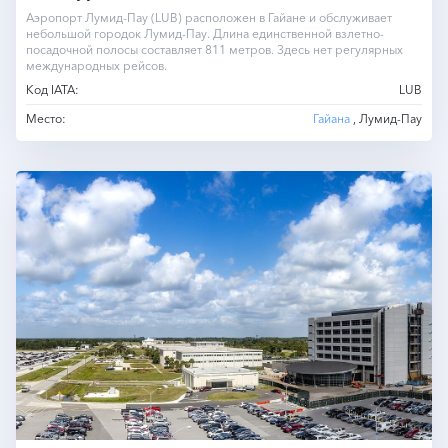
Аэропорт Лумид-Пау (LUB) расположен в Гайане и обслуживает
небольшой городок Лумид-Пау. Длина единственной взлетно-
посадочной полосы составляет 811 метров. Здесь нет регулярных
международных рейсов.
Код IATA:
LUB
Место:
Гайана
, Лумид-Пау