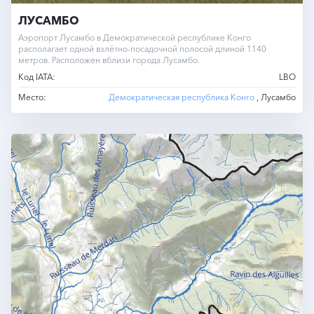
ЛУСАМБО
Аэропорт Лусамбо в Демократической республике Конго
располагает одной взлётно-посадочной полосой длиной 1140
метров. Расположен вблизи города Лусамбо.
Код IATA:
LBO
Место:
Демократическая республика Конго
, Лусамбо