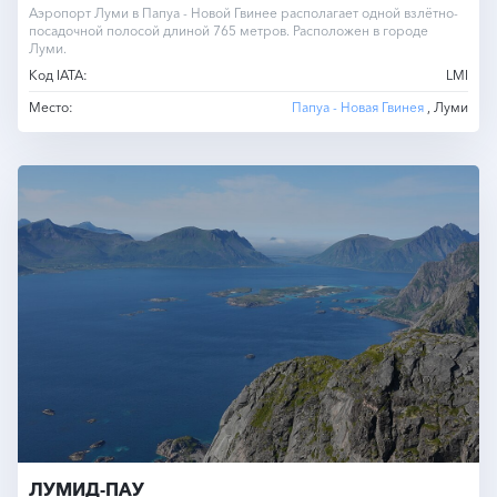
Аэропорт Луми в Папуа - Новой Гвинее располагает одной взлётно-
посадочной полосой длиной 765 метров. Расположен в городе
Луми.
Код IATA:
LMI
Место:
Папуа - Новая Гвинея
, Луми
ЛУМИД-ПАУ