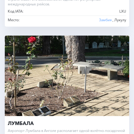
международных рейсов.
Код IATA:
LXU
Место:
Замбия
, Лукулу
ЛУМБАЛА
Аэропорт Лумбала в Анголе располагает одной взлётно-посадочной