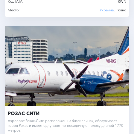
Код IATA:
RWN
Место:
Украина
, Ровно
РОЗАС-СИТИ
Аэропорт Розас-Сити расположен на Филиппинах, обслуживает
город Рохас и имеет одну взлетно-посадочную полосу длиной 1770
метров.