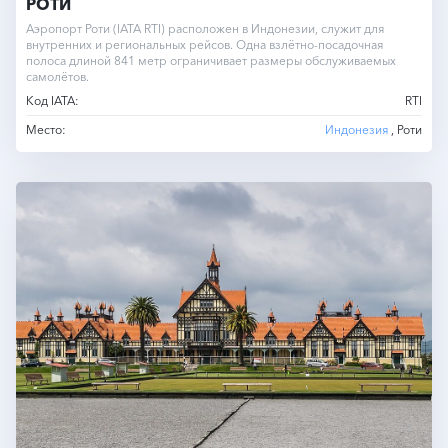
РОТИ
Аэропорт Роти (IATA RTI) расположен в Индонезии, служит для
внутренних и региональных рейсов. Одна взлётно-посадочная
полоса длиной 841 метр ограничивает размеры обслуживаемых
самолётов.
Код IATA:
RTI
Место:
Индонезия
, Роти