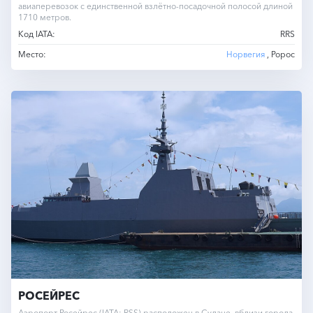
авиаперевозок с единственной взлётно-посадочной полосой длиной
1710 метров.
Код IATA:
RRS
Место:
Норвегия
, Ророс
РОСЕЙРЕС
Аэропорт Росейрес (IATA: RSS) расположен в Судане, вблизи города