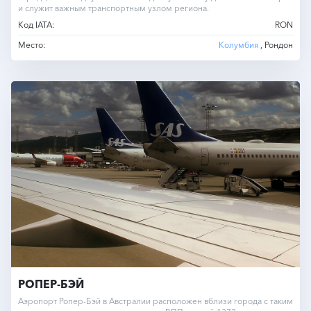
и служит важным транспортным узлом региона.
Код IATA:
RON
Место:
Колумбия
, Рондон
РОПЕР-БЭЙ
Аэропорт Ропер-Бэй в Австралии расположен вблизи города с таким