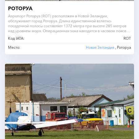
РОТОРУА
Аэропорт Роторуа (ROT) расположен в Новой Зеландии,
обслуживает город Роторуа. Длина единственной взлетно-
посадочной полосы составляет 1372 метра при высоте 285 метров
над уровнем моря. Операционная зона находится в часовом поясе
UTC -12.0 круглый…
Код IATA:
ROT
Место:
Новая Зеландия
, Роторуа