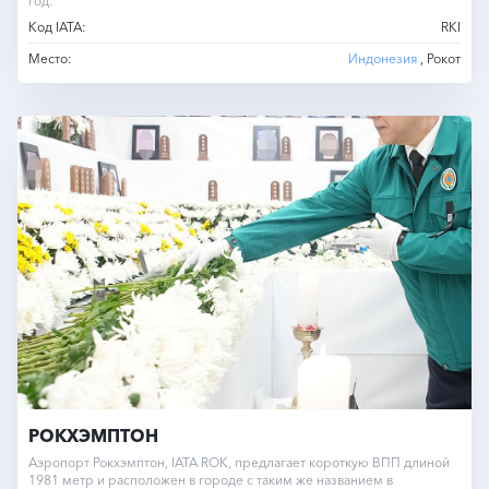
год.
Код IATA:
RKI
Место:
Индонезия
, Рокот
РОКХЭМПТОН
Аэропорт Рокхэмптон, IATA ROK, предлагает короткую ВПП длиной
1981 метр и расположен в городе с таким же названием в