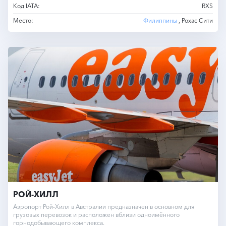
Код IATA:
RXS
Место:
Филиппины
, Рохас Сити
РОЙ-ХИЛЛ
Аэропорт Рой-Хилл в Австралии предназначен в основном для
грузовых перевозок и расположен вблизи одноимённого
горнодобывающего комплекса.