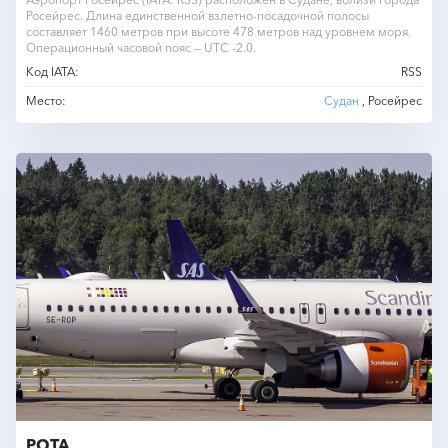
Росейрес. Длина единственной взлетно-посадочной полосы
составляет 1460 метров при высоте 478 метров над уровнем моря.
Операционный часовой пояс — UTC -2.0.
Код IATA:
RSS
Место:
Судан
, Росейрес
РОТА