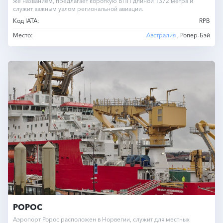
же названием, предлагает короткую ВПП длиной 1372 метра и
служит важным узлом региональной авиации.
Код IATA:
RPB
Место:
Австралия
, Ропер-Бэй
РОРОС
Аэропорт Ророс расположен в Норвегии, служит для местных