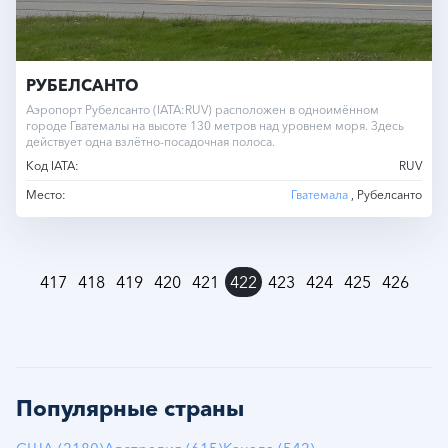
РУБЕЛСАНТО
Аэропорт Рубелсанто (IATA:RUV) расположен в одноимённом
городе Гватемалы на высоте 130 метров над уровнем моря. Здесь
действует одна взлётно-посадочная полоса.
Код IATA:
RUV
Место:
Гватемала
, Рубелсанто
»
417
418
419
420
421
422
423
424
425
426
Популярные страны