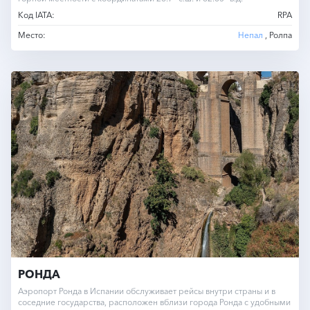
Код IATA:
RPA
Место:
Непал
, Ролпа
РОНДА
Аэропорт Ронда в Испании обслуживает рейсы внутри страны и в
соседние государства, расположен вблизи города Ронда с удобными