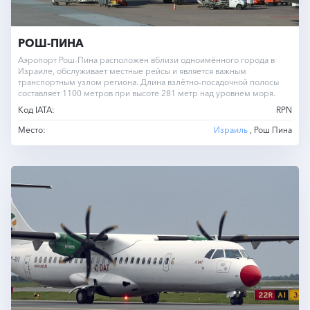
РОШ-ПИНА
Аэропорт Рош-Пина расположен вблизи одноимённого города в
Израиле, обслуживает местные рейсы и является важным
транспортным узлом региона. Длина взлётно-посадочной полосы
составляет 1100 метров при высоте 281 метр над уровнем моря.
Код IATA:
RPN
Место:
Израиль
, Рош Пина