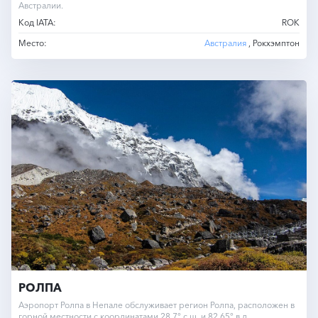
Австралии.
Код IATA:
ROK
Место:
Австралия
, Рокхэмптон
РОЛПА
Аэропорт Ролпа в Непале обслуживает регион Ролпа, расположен в
горной местности с координатами 28.7° с.ш. и 82.65° в.д.