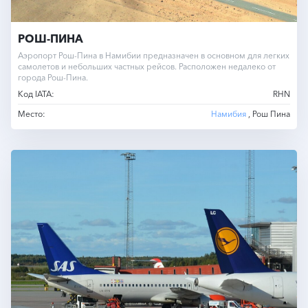
РОШ-ПИНА
Аэропорт Рош-Пина в Намибии предназначен в основном для легких
самолетов и небольших частных рейсов. Расположен недалеко от
города Рош-Пина.
Код IATA:
RHN
Место:
Намибия
, Рош Пина