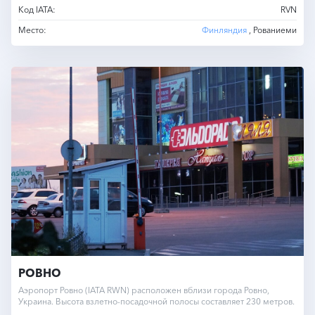
Код IATA:
RVN
Место:
Финляндия
, Рованиеми
РОВНО
Аэропорт Ровно (IATA RWN) расположен вблизи города Ровно,
Украина. Высота взлетно-посадочной полосы составляет 230 метров.