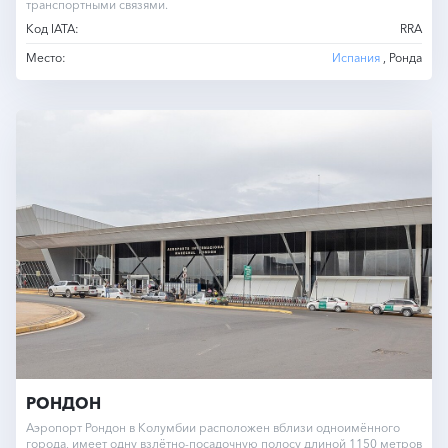
транспортными связями.
Код IATA:
RRA
Место:
Испания
, Ронда
РОНДОН
Аэропорт Рондон в Колумбии расположен вблизи одноимённого
города, имеет одну взлётно-посадочную полосу длиной 1150 метров