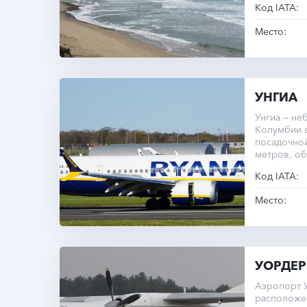
Код IATA:
Место:
УНГИА
Унгиа — не
Колумбии с
посадочно
метров, о
транспорт 
Код IATA:
Место:
УОРДЕР
Аэропорт 
расположе