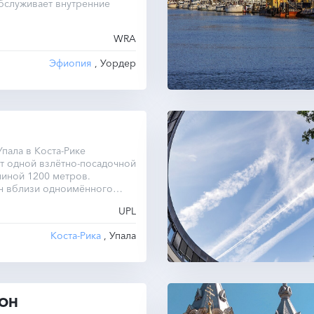
бслуживает внутренние
WRA
Эфиопия
, Уордер
пала в Коста-Рике
т одной взлётно-посадочной
иной 1200 метров.
н вблизи одноимённого
UPL
Коста-Рика
, Упала
ТОН