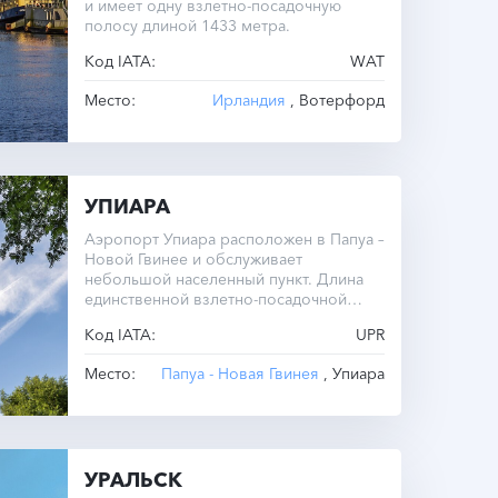
и имеет одну взлетно-посадочную
полосу длиной 1433 метра.
Код IATA:
WAT
Место:
Ирландия
, Вотерфорд
УПИАРА
Аэропорт Упиара расположен в Папуа –
Новой Гвинее и обслуживает
небольшой населенный пункт. Длина
единственной взлетно-посадочной
полосы составляет всего 671 метр.
Код IATA:
UPR
Место:
Папуа - Новая Гвинея
, Упиара
УРАЛЬСК