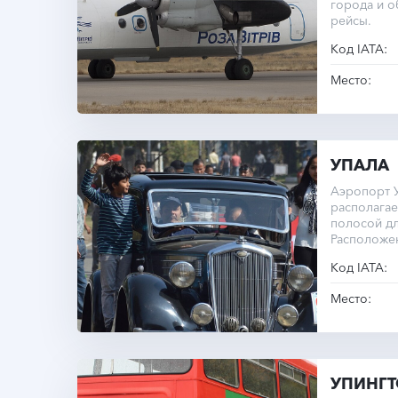
города и о
рейсы.
Код IATA:
Место:
УПАЛА
Аэропорт У
располагае
полосой дл
Расположе
города.
Код IATA:
Место:
УПИНГ