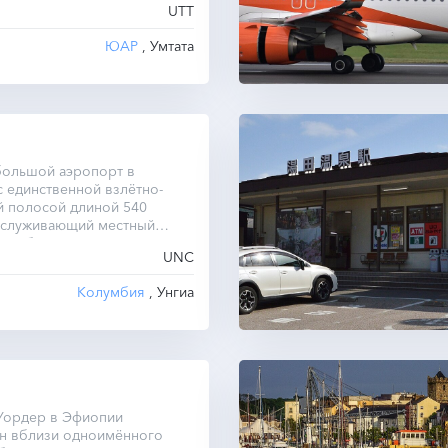
UTT
ЮАР
, Умтата
большой аэропорт в
 единственной взлётно-
й полосой длиной 540
бслуживающий местный
и небольшие самолёты.
UNC
Колумбия
, Унгиа
Уордер в Эфиопии
н вблизи одноимённого