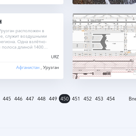
Н
Урузган расположен в
не, служит воздушными
егиона. Одна взлётно-
 полоса длиной 1400
ысотой 2050 метров над
URZ
оря. Операционная зона
 часовой пояс UTC -4.5
Афганистан
, Урузган
д.
445
446
447
448
449
450
451
452
453
454