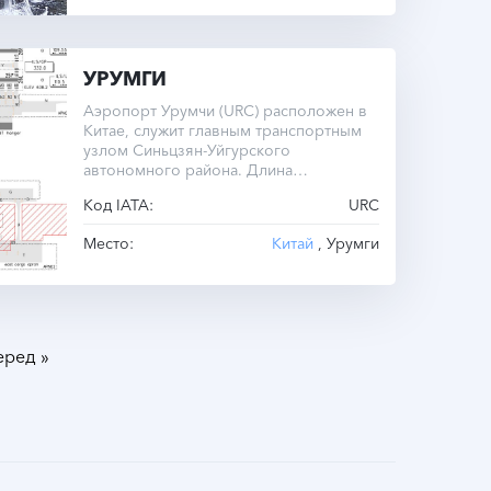
УРУМГИ
Аэропорт Урумчи (URC) расположен в
Китае, служит главным транспортным
узлом Синьцзян-Уйгурского
автономного района. Длина
единственной взлетно-посадочной
Код IATA:
URC
полосы составляет 3199 метров.
Место:
Китай
, Урумги
»