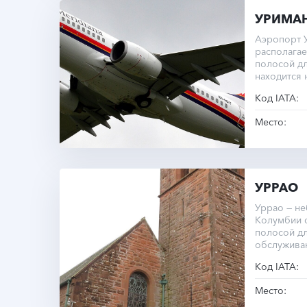
УРИМА
Аэропорт 
располагае
полосой д
находится 
уровнем м
Код IATA:
Место:
УРРАО
Уррао — н
Колумбии 
полосой дл
обслужива
Код IATA:
Место: