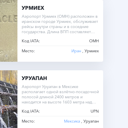
УРМИЕХ
Аэропорт Урмиех (OMH) расположен в
иранском городе Урмиех, обслуживает
рейсы внутри страны и в соседние
государства. Длина ВПП составляет
2900 метров при высоте 1324 метра
Код IATA:
OMH
над уровнем моря. Операционный
часовой пояс — UTC -3.5 круглый год.
Место:
Иран
, Урмиех
УРУАПАН
Аэропорт Уруапан в Мексике
располагает одной взлётно-посадочной
полосой длиной 2400 метров и
находится на высоте 1603 метра над
уровнем моря.
Код IATA:
UPN
Место:
Мексика
, Уруапан