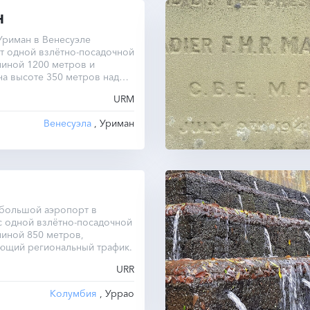
Н
Уриман в Венесуэле
т одной взлётно-посадочной
линой 1200 метров и
на высоте 350 метров над
оря.
URM
Венесуэла
, Уриман
ебольшой аэропорт в
с одной взлётно-посадочной
иной 850 метров,
ющий региональный трафик.
URR
Колумбия
, Уррао