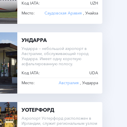
Код IATA:
UZH
Место:
Саудовская Аравия
, Унайза
УНДАРРА
Ундарра — небольшой аэропорт в
Австралии, обслуживающий город
Ундарра. Имеет одну короткую
асфальтированную полосу.
Код IATA:
UDA
Место:
Австралия
, Ундарра
УОТЕРФОРД
Аэропорт Уотерфорд расположен в
Ирландии, служит региональным узлом