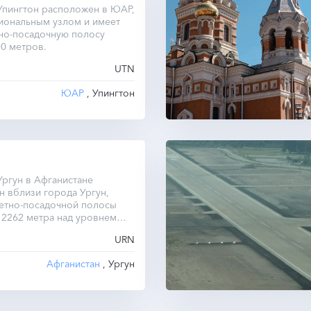
Упингтон расположен в ЮАР,
иональным узлом и имеет
но-посадочную полосу
0 метров.
UTN
ЮАР
, Упингтон
ргун в Афганистане
 вблизи города Ургун,
летно-посадочной полосы
 2262 метра над уровнем
URN
Афганистан
, Ургун