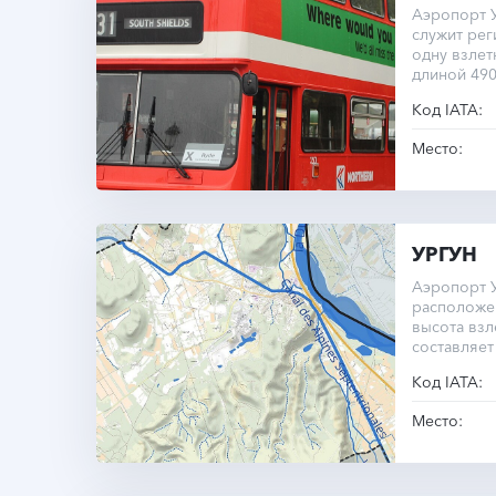
Аэропорт 
служит рег
одну взлет
длиной 490
Код IATA:
Место:
УРГУН
Аэропорт У
расположен
высота вз
составляет
моря.
Код IATA:
Место: