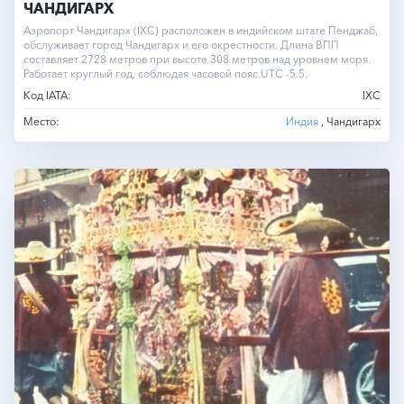
ЧАНДИГАРХ
Аэропорт Чандигарх (IXC) расположен в индийском штате Пенджаб,
обслуживает город Чандигарх и его окрестности. Длина ВПП
составляет 2728 метров при высоте 308 метров над уровнем моря.
Работает круглый год, соблюдая часовой пояс UTC -5.5.
Код IATA:
IXC
Место:
Индия
, Чандигарх