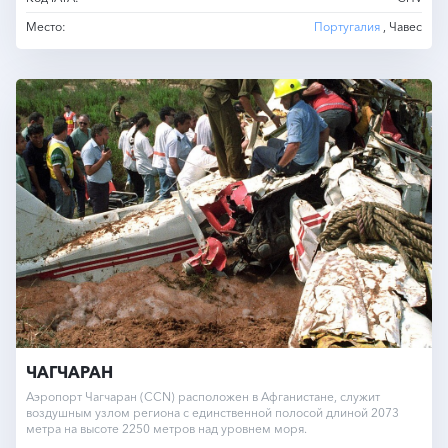
Место:
Португалия
, Чавес
ЧАГЧАРАН
Аэропорт Чагчаран (CCN) расположен в Афганистане, служит
воздушным узлом региона с единственной полосой длиной 2073
метра на высоте 2250 метров над уровнем моря.