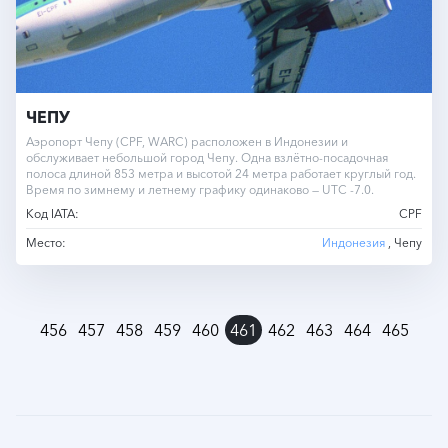
ЧЕПУ
Аэропорт Чепу (CPF, WARC) расположен в Индонезии и
обслуживает небольшой город Чепу. Одна взлётно-посадочная
полоса длиной 853 метра и высотой 24 метра работает круглый год.
Время по зимнему и летнему графику одинаково — UTC -7.0.
Код IATA:
CPF
Место:
Индонезия
, Чепу
»
456
457
458
459
460
461
462
463
464
465