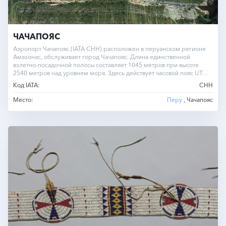
ЧАЧАПОЯС
Аэропорт Чачапояс (IATA CHH) расположен в перуанском регионе
Амазонас, обслуживает город Чачапояс. Длина единственной
взлетно-посадочной полосы составляет 1045 метров при высоте
2540 метров над уровнем моря. Здесь действует часовой пояс UTC
-5.0…
Код IATA:
CHH
Место:
Перу
, Чачапояс