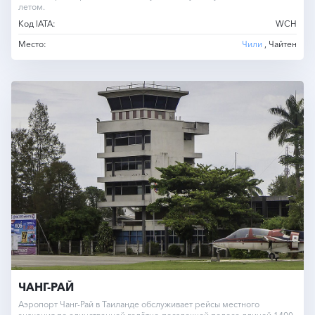
летом.
Код IATA:
WCH
Место:
Чили
, Чайтен
ЧАНГ-РАЙ
Аэропорт Чанг-Рай в Таиланде обслуживает рейсы местного