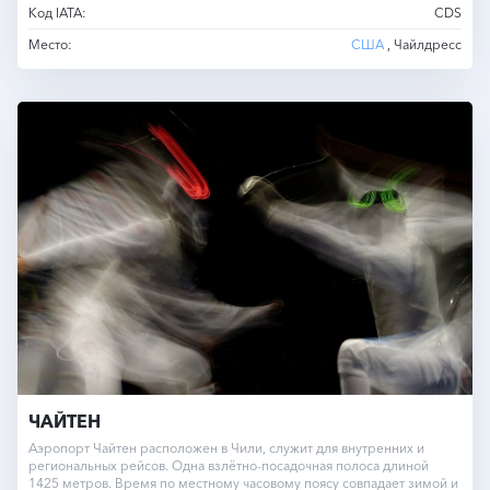
Код IATA:
CDS
Место:
США
, Чайлдресс
ЧАЙТЕН
Аэропорт Чайтен расположен в Чили, служит для внутренних и
региональных рейсов. Одна взлётно-посадочная полоса длиной
1425 метров. Время по местному часовому поясу совпадает зимой и