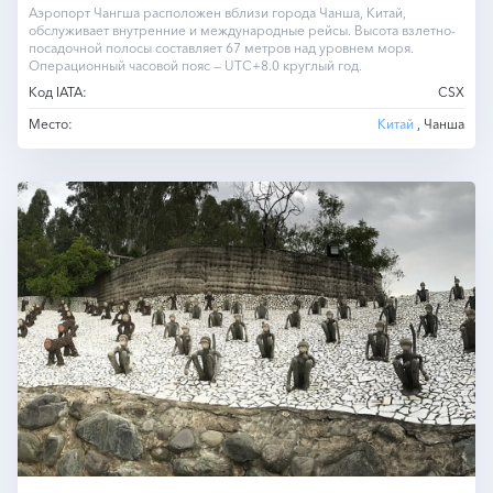
Аэропорт Чангша расположен вблизи города Чанша, Китай,
обслуживает внутренние и международные рейсы. Высота взлетно-
посадочной полосы составляет 67 метров над уровнем моря.
Операционный часовой пояс — UTC+8.0 круглый год.
Код IATA:
CSX
Место:
Китай
, Чанша