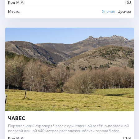
Код IATA:
TSJ
Место:
Япония
, Цусима
ЧАВЕС
Португальский аэропорт Чавес с единственной взлётно-посадочной
полосой длиной 640 метров расположен вблизи города Чавес.
Код IATA:
CHV