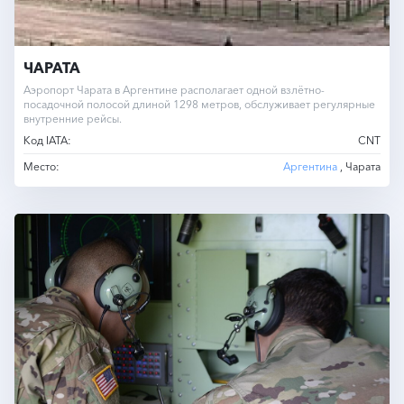
ЧАРАТА
Аэропорт Чарата в Аргентине располагает одной взлётно-
посадочной полосой длиной 1298 метров, обслуживает регулярные
внутренние рейсы.
Код IATA:
CNT
Место:
Аргентина
, Чарата