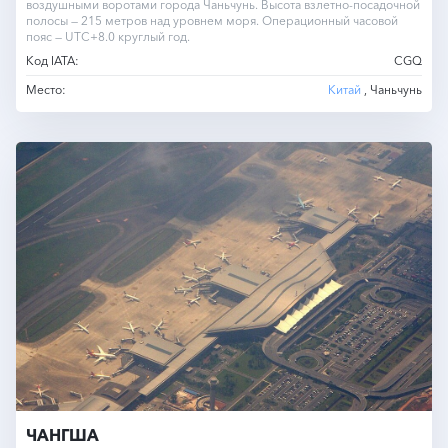
воздушными воротами города Чаньчунь. Высота взлетно-посадочной
полосы — 215 метров над уровнем моря. Операционный часовой
пояс — UTC+8.0 круглый год.
Код IATA:
CGQ
Место:
Китай
, Чаньчунь
ЧАНГША