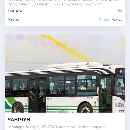
Предназначен для внутренних и международных рейсов.
Код IATA:
CZX
Место:
Китай
, Чангзу
ЧАНГЧУН
Аэропорт Чангчун (IATA CGQ) расположен в Китае, служит