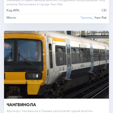
значения по единственной взлётно-посадочной полосе длиной 1490
метров. Расположен в городе Чанг-Рай.
Код IATA:
CEI
Место:
Таиланд
, Чанг-Рай
ЧАНГВИНОЛА
Аэропорт Чангвинола в Панаме располагает одной взлётно-