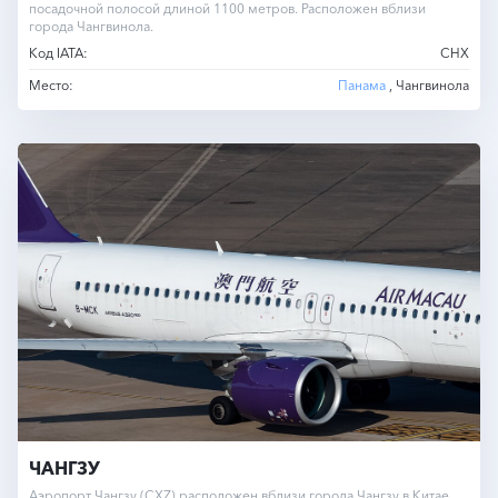
посадочной полосой длиной 1100 метров. Расположен вблизи
города Чангвинола.
Код IATA:
CHX
Место:
Панама
, Чангвинола
ЧАНГЗУ
Аэропорт Чангзу (CXZ) расположен вблизи города Чангзу в Китае.