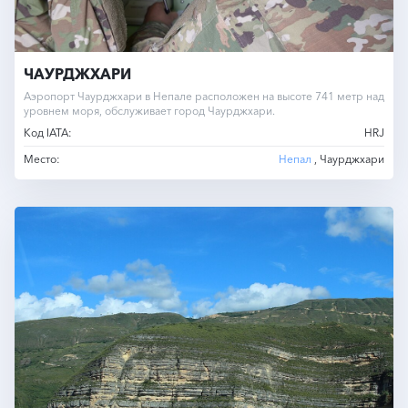
ЧАУРДЖХАРИ
Аэропорт Чаурджхари в Непале расположен на высоте 741 метр над
уровнем моря, обслуживает город Чаурджхари.
Код IATA:
HRJ
Место:
Непал
, Чаурджхари