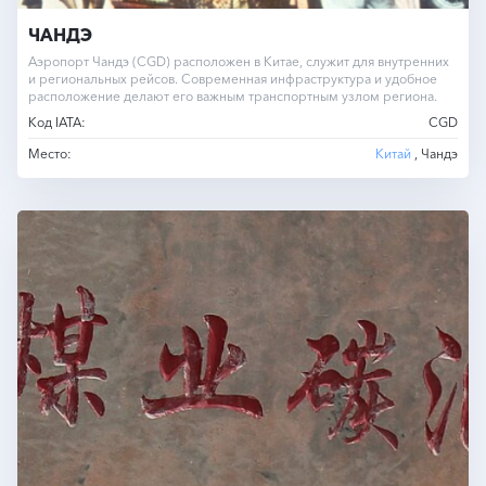
ЧАНДЭ
Аэропорт Чандэ (CGD) расположен в Китае, служит для внутренних
и региональных рейсов. Современная инфраструктура и удобное
расположение делают его важным транспортным узлом региона.
Код IATA:
CGD
Место:
Китай
, Чандэ