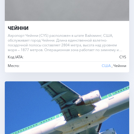
ЧЕЙННИ
Аэропорт Чейнни (CYS) расположен в штате Вайоминг, США,
обслуживает город Чейнни. Длина единственной взлетно-
посадочной полосы составляет 2804 метра, высота над уровнем
моря — 1877 метров. Операционная зона работает по зимнему и
летнему часовому…
Код IATA:
CYS
Место:
США
, Чейнни