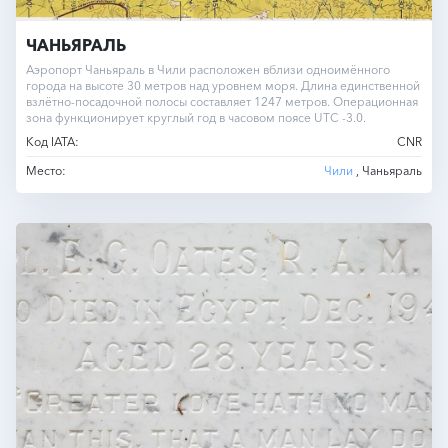
ЧАНЬЯРАЛЬ
Аэропорт Чаньяраль в Чили расположен вблизи одноимённого
города на высоте 30 метров над уровнем моря. Длина единственной
взлётно-посадочной полосы составляет 1247 метров. Операционная
зона функционирует круглый год в часовом поясе UTC -3.0.
Код IATA:
CNR
Место:
Чили
, Чаньяраль