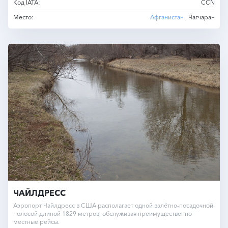
Код IATA:
CCN
Место:
Афганистан
, Чагчаран
ЧАЙЛДРЕСС
Аэропорт Чайлдресс в США располагает одной взлётно-посадочной
полосой длиной 1829 метров, обслуживая преимущественно
местные рейсы.