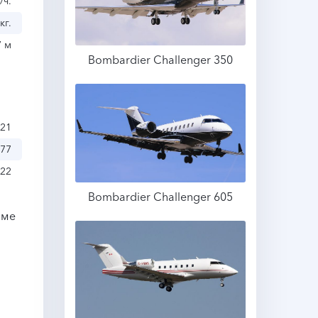
/ч.
кг.
7 м
Bombardier Challenger 350
Подробнее
,21
,77
,22
Bombardier Challenger 605
оме
Подробнее