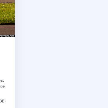
в.
зой
3В)