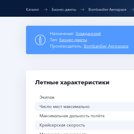
Каталог
Бизнес-джеты
Bombardier Aerospace
Назначение:
Гражданский
Тип:
Бизнес-джеты
Производитель:
Bombardier Aerospace
Летные характеристики
Экипаж
Число мест максимально
Максимальная дальность полёта
Крейсерская скорость