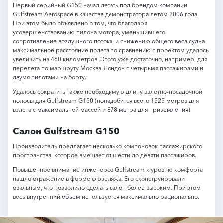
Первый серийный G150 начал летать под брендом компании
Gulfstream Aerospace в качестве демонстратора летом 2006 года.
При этом было объявлено о том, что благодаря
усовершенствованию пилона мотора, уменьшившего
сопротивление воздушного потока, и снижению общего веса судна
максимальное расстояние полета по сравнению с проектом удалось
увеличить на 460 километров. Этого уже достаточно, например, для
перелета по маршруту Москва-Лондон с четырьмя пассажирами и
двумя пилотами на борту.
Удалось сократить также необходимую длину взлетно-посадочной
полосы для Gulfstream G150 (понадобится всего 1525 метров для
взлета с максимальной массой и 878 метра для приземления).
Салон Gulfstream G150
Производитель предлагает несколько компоновок пассажирского
пространства, которое вмещает от шести до девяти пассажиров.
Повышенное внимание инженеров Gulfstream к уровню комфорта
нашло отражение в форме фюзеляжа. Его сконструировали
овальным, что позволило сделать салон более высоким. При этом
весь внутренний объем используется максимально рационально.