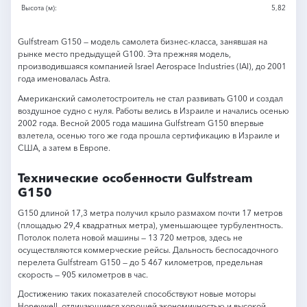
Высота (м):
5,82
Gulfstream G150 — модель самолета бизнес-класса, занявшая на
рынке место предыдущей G100. Эта прежняя модель,
производившаяся компанией Israel Aerospace Industries (IAI), до 2001
года именовалась Astra.
Американский самолетостроитель не стал развивать G100 и создал
воздушное судно с нуля. Работы велись в Израиле и начались осенью
2002 года. Весной 2005 года машина Gulfstream G150 впервые
взлетела, осенью того же года прошла сертификацию в Израиле и
США, а затем в Европе.
Технические особенности Gulfstream
G150
G150 длиной 17,3 метра получил крыло размахом почти 17 метров
(площадью 29,4 квадратных метра), уменьшающее турбулентность.
Потолок полета новой машины — 13 720 метров, здесь не
осуществляются коммерческие рейсы. Дальность беспосадочного
перелета Gulfstream G150 — до 5 467 километров, предельная
скорость — 905 километров в час.
Достижению таких показателей способствуют новые моторы
Honeywell, отличающиеся хорошей экономичностью и высокой