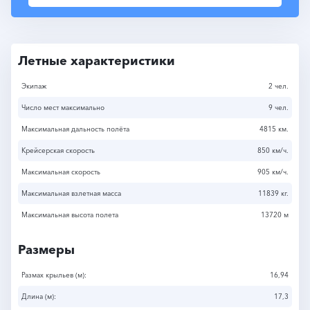
Летные характеристики
Экипаж
2 чел.
Число мест максимально
9 чел.
Максимальная дальность полёта
4815 км.
Крейсерская скорость
850 км/ч.
Максимальная скорость
905 км/ч.
Максимальная взлетная масса
11839 кг.
Максимальная высота полета
13720 м
Размеры
Размах крыльев (м):
16,94
Длина (м):
17,3