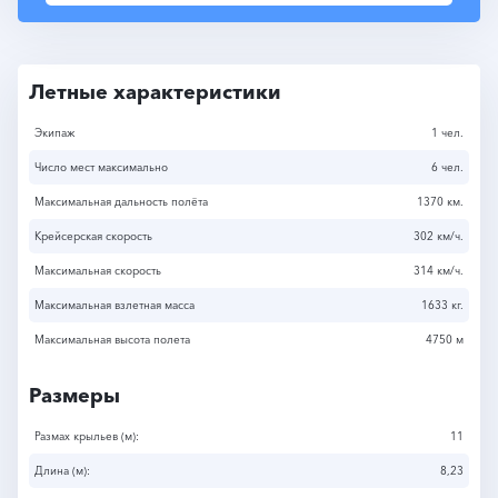
Летные характеристики
Экипаж
1 чел.
Число мест максимально
6 чел.
Максимальная дальность полёта
1370 км.
Крейсерская скорость
302 км/ч.
Максимальная скорость
314 км/ч.
Максимальная взлетная масса
1633 кг.
Максимальная высота полета
4750 м
Размеры
Размах крыльев (м):
11
Длина (м):
8,23