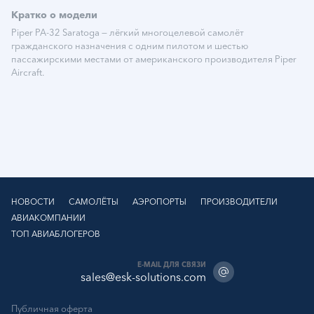
Подробнее
Кратко о модели
Piper PA-32 Saratoga — лёгкий многоцелевой самолёт
гражданского назначения с одним пилотом и шестью
пассажирскими местами от американского производителя Piper
Aircraft.
НОВОСТИ
САМОЛЁТЫ
АЭРОПОРТЫ
ПРОИЗВОДИТЕЛИ
АВИАКОМПАНИИ
ТОП АВИАБЛОГЕРОВ
E-MAIL ДЛЯ СВЯЗИ
sales@esk-solutions.com
Публичная оферта