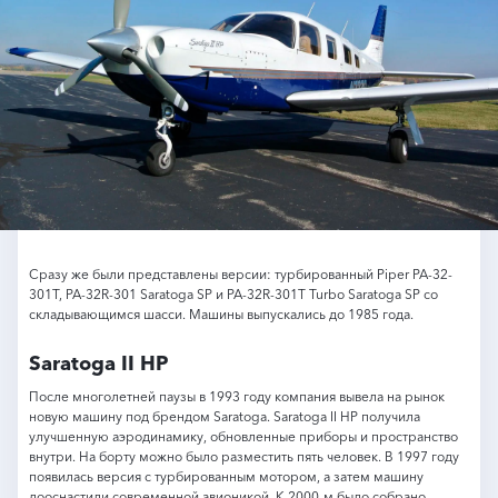
Сразу же были представлены версии: турбированный Piper РА-32-
301Т, РА-32R-301 Saratoga SP и РА-32R-301T Turbo Saratoga SP со
складывающимся шасси. Машины выпускались до 1985 года.
Saratoga II HP
После многолетней паузы в 1993 году компания вывела на рынок
новую машину под брендом Saratoga. Saratoga II HP получила
улучшенную аэродинамику, обновленные приборы и пространство
внутри. На борту можно было разместить пять человек. В 1997 году
появилась версия с турбированным мотором, а затем машину
дооснастили современной авионикой. К 2000-м было собрано