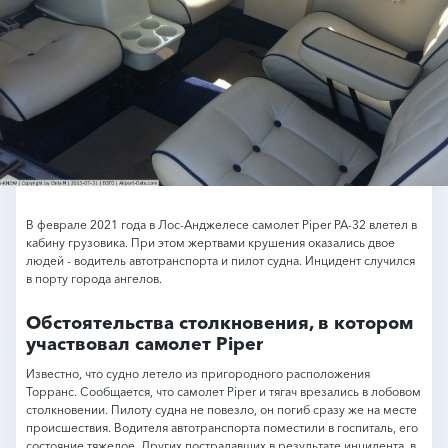
В феврале 2021 года в Лос-Анджелесе самолет Piper PA-32 влетел в
кабину грузовика. При этом жертвами крушения оказались двое
людей - водитель автотранспорта и пилот судна. Инцидент случился
в порту города ангелов.
Обстоятельства столкновения, в котором
участвовал самолет Piper
Известно, что судно летело из пригородного расположения
Торранс. Сообщается, что самолет Piper и тягач врезались в лобовом
столкновении. Пилоту судна не повезло, он погиб сразу же на месте
происшествия. Водителя автотранспорта поместили в госпиталь, его
состояние тяжелое. Других пострадавших в результате инцидента, в