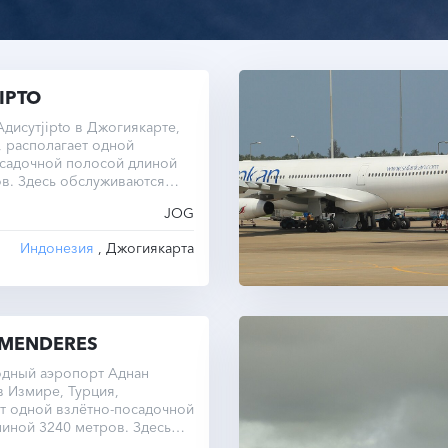
IPTO
дисутjipto в Джогиякарте,
 располагает одной
осадочной полосой длиной
в. Здесь обслуживаются
 рейсы.
JOG
Индонезия
, Джогиякарта
MENDERES
дный аэропорт Аднан
 Измире, Турция,
т одной взлётно-посадочной
иной 3240 метров. Здесь
тся как внутренние, так и