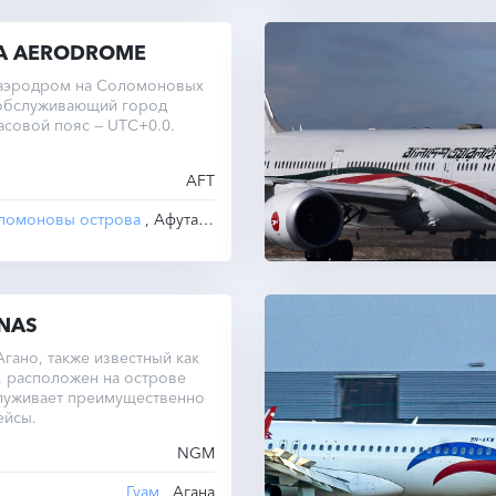
A AERODROME
 аэродром на Соломоновых
 обслуживающий город
асовой пояс — UTC+0.0.
AFT
ломоновы острова
, Афутара
NAS
гано, также известный как
, расположен на острове
служивает преимущественно
ейсы.
NGM
Гуам
, Агана