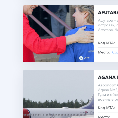
AFUTAR
Афутара —
островах,
Афутара. Ч
Код IATA:
Место:
Со
AGANA 
Аэропорт А
Agana NAS
Гуам и об
военные р
Код IATA:
Место: