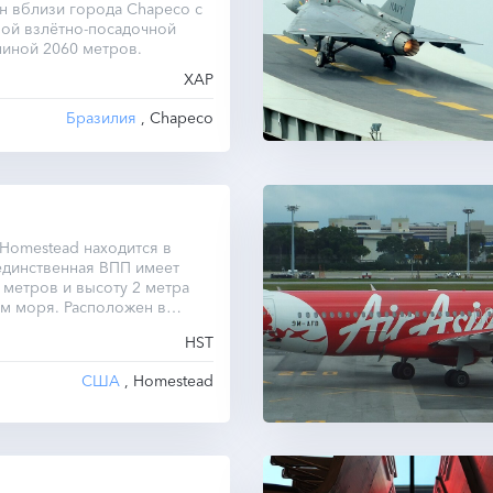
н вблизи города Chapeco с
ной взлётно-посадочной
иной 2060 метров.
XAP
Бразилия
, Chapeco
Homestead находится в
единственная ВПП имеет
 метров и высоту 2 метра
м моря. Расположен в
ясе UTC -5.0 круглый год.
HST
США
, Homestead