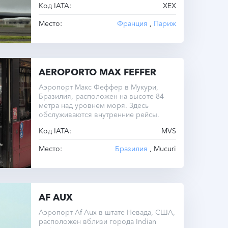
Код IATA:
XEX
Место:
Франция
,
Париж
AEROPORTO MAX FEFFER
Аэропорт Макс Феффер в Мукури,
Бразилия, расположен на высоте 84
метра над уровнем моря. Здесь
обслуживаются внутренние рейсы.
Код IATA:
MVS
Место:
Бразилия
, Mucuri
AF AUX
Аэропорт Af Aux в штате Невада, США,
расположен вблизи города Indian