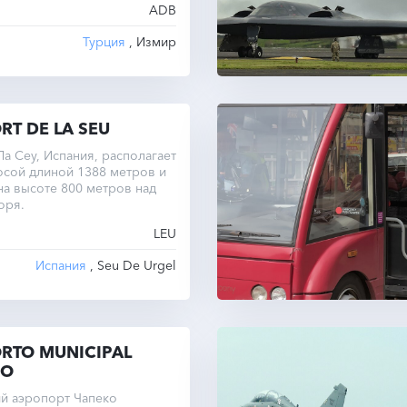
ADB
дные рейсы.
Турция
, Измир
RT DE LA SEU
а Сеу, Испания, располагает
осой длиной 1388 метров и
на высоте 800 метров над
оря.
LEU
Испания
, Seu De Urgel
RTO MUNICIPAL
CO
й аэропорт Чапеко