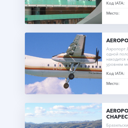
Код IATA:
междунаро
Место:
AEROPO
Аэропорт Л
одной пол
находится 
уровнем м
Код IATA:
Место:
AEROPO
CHAPE
Бразильски