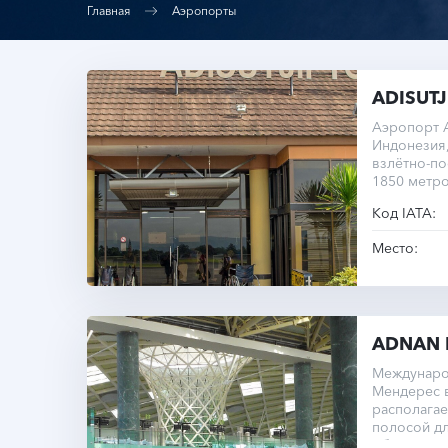
Главная
Аэропорты
ADISUTJ
Аэропорт А
Индонезия,
взлётно-п
1850 метро
внутренние
Код IATA:
Место:
ADNAN 
Междунаро
Мендерес в
располагае
полосой дл
обслуживаю