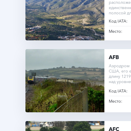
расположе
единствен
полосой дл
Код IATA:
Место:
AFB
Аэродром 
США, его 
длину 1219
над уровне
часовом по
Код IATA:
Место:
AFC