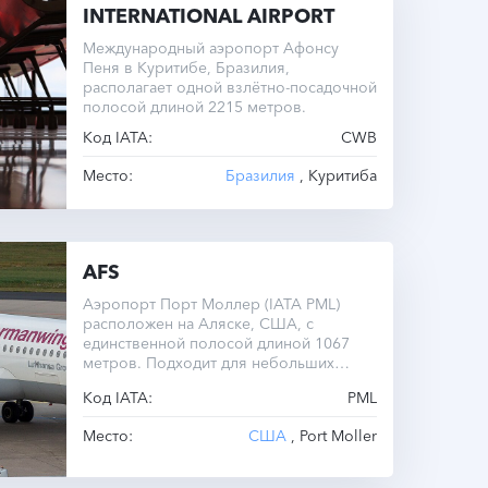
INTERNATIONAL AIRPORT
Международный аэропорт Афонсу
Пеня в Куритибе, Бразилия,
располагает одной взлётно-посадочной
полосой длиной 2215 метров.
Код IATA:
CWB
Место:
Бразилия
, Куритиба
AFS
Аэропорт Порт Моллер (IATA PML)
расположен на Аляске, США, с
единственной полосой длиной 1067
метров. Подходит для небольших
самолетов.
Код IATA:
PML
Место:
США
, Port Moller