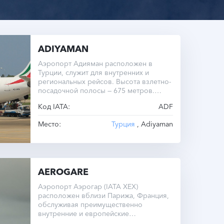
ADIYAMAN
Аэропорт Адияман расположен в
Турции, служит для внутренних и
региональных рейсов. Высота взлетно-
посадочной полосы — 675 метров.
Операционный часовой пояс — UTC
Код IATA:
ADF
+0.0.
Место:
Турция
, Adiyaman
AEROGARE
Аэропорт Аэрогар (IATA XEX)
расположен вблизи Парижа, Франция,
обслуживая преимущественно
внутренние и европейские
направления.