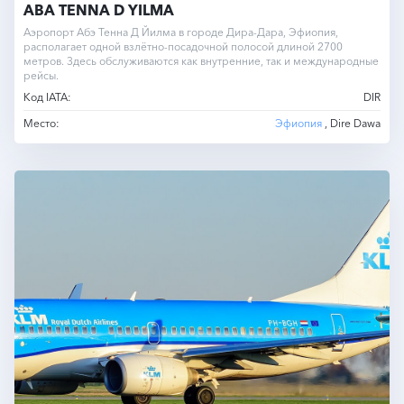
ABA TENNA D YILMA
Аэропорт Абэ Тенна Д Йилма в городе Дира-Дара, Эфиопия,
располагает одной взлётно-посадочной полосой длиной 2700
метров. Здесь обслуживаются как внутренние, так и международные
рейсы.
Код IATA:
DIR
Место:
Эфиопия
, Dire Dawa