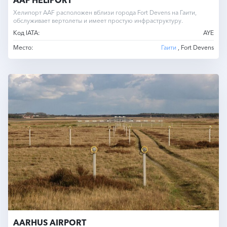
Хелипорт AAF расположен вблизи города Fort Devens на Гаити,
обслуживает вертолеты и имеет простую инфраструктуру.
Код IATA:
AYE
Место:
Гаити
, Fort Devens
AARHUS AIRPORT