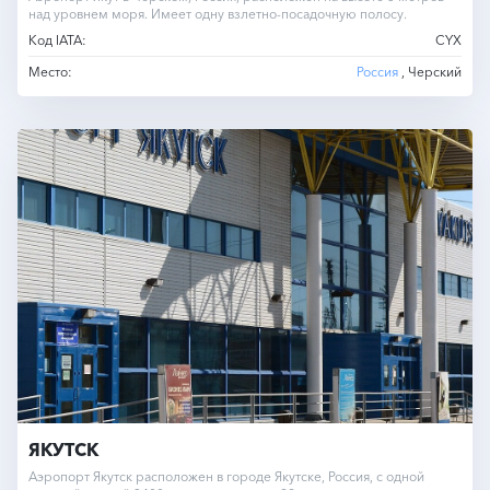
над уровнем моря. Имеет одну взлетно-посадочную полосу.
Код IATA:
CYX
Место:
Россия
, Черский
ЯКУТСК
Аэропорт Якутск расположен в городе Якутске, Россия, с одной