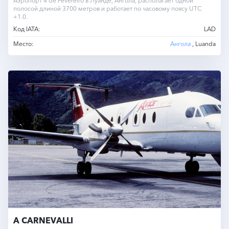
Аэропорт 4 de Fevereiro в Луанде, Ангола, располагает одной
полосой длиной 3700 метров и работает по часовому поясу UTC
+1.0.
Код IATA:
LAD
Место:
Ангола
, Luanda
A CARNEVALLI