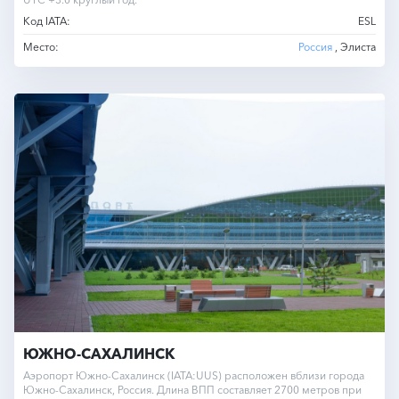
Код IATA:
ESL
Место:
Россия
, Элиста
ЮЖНО-САХАЛИНСК
Аэропорт Южно-Сахалинск (IATA:UUS) расположен вблизи города
Южно-Сахалинск, Россия. Длина ВПП составляет 2700 метров при