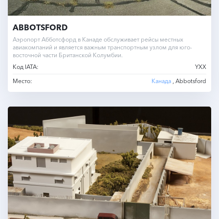
ABBOTSFORD
Аэропорт Абботсфорд в Канаде обслуживает рейсы местных
авиакомпаний и является важным транспортным узлом для юго-
восточной части Британской Колумбии.
Код IATA:
YXX
Место:
Канада
, Abbotsford