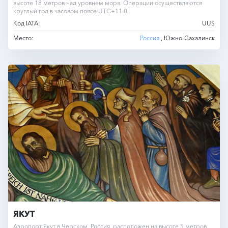
высоте 18 метров над уровнем моря. Операции осуществляются
круглый год в часовом поясе UTC+11.0.
Код IATA:
UUS
Место:
Россия
, Южно-Сахалинск
ЯКУТ
Аэропорт Якут в Черском, Россия, расположен на высоте 5 метров