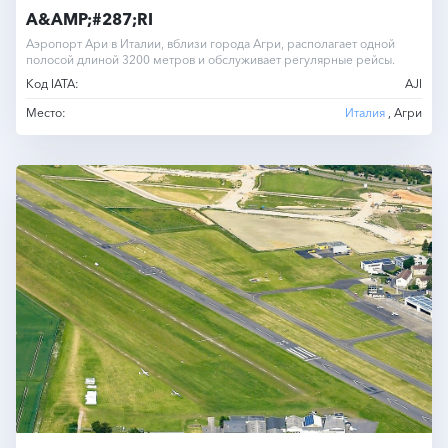
A&AMP;#287;RI
Аэропорт Ари в Италии, вблизи города Агри, располагает одной
полосой длиной 3200 метров и обслуживает регулярные рейсы.
Код IATA:
AJI
Место:
Италия
, Агри