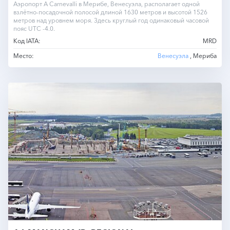
Аэропорт A Carnevalli в Мерибе, Венесуэла, располагает одной
взлётно-посадочной полосой длиной 1630 метров и высотой 1526
метров над уровнем моря. Здесь круглый год одинаковый часовой
пояс UTC -4.0.
Код IATA:
MRD
Место:
Венесуэла
, Мериба