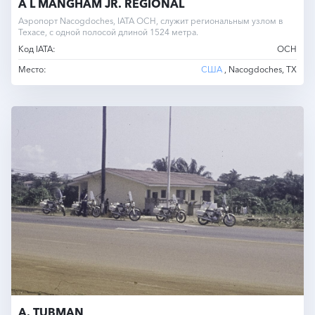
A L MANGHAM JR. REGIONAL
Аэропорт Nacogdoches, IATA OCH, служит региональным узлом в
Техасе, с одной полосой длиной 1524 метра.
Код IATA:
OCH
Место:
США
, Nacogdoches, TX
A. TUBMAN