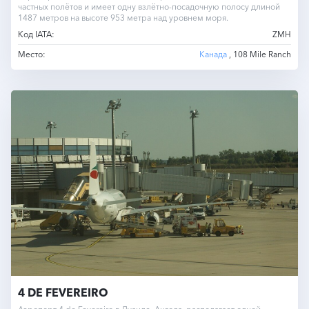
частных полётов и имеет одну взлётно-посадочную полосу длиной
1487 метров на высоте 953 метра над уровнем моря.
Код IATA:
ZMH
Место:
Канада
, 108 Mile Ranch
4 DE FEVEREIRO