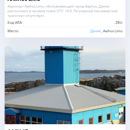
Аэропорт Aarhus Limo, обслуживающий город Аарhus, Дания,
расположен в часовом поясе UTC +0.0. Регулярный пассажирский
транспорт отсутствует.
Код IATA:
ZBU
Место:
Дания
, Aarhus Limo