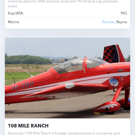
полосой длиной 3400 метров на высоте 99 метров над уровнем
моря.
Код IATA:
YKS
Место:
Россия
, Якутск
108 MILE RANCH
Аэропорт 108 Mile Ranch в Канаде предназначен в основном для