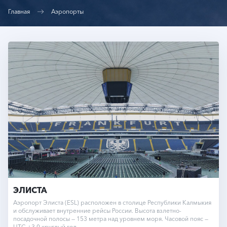
Главная
Аэропорты
ЭЛИСТА
Аэропорт Элиста (ESL) расположен в столице Республики Калмыкия
и обслуживает внутренние рейсы России. Высота взлетно-
посадочной полосы — 153 метра над уровнем моря. Часовой пояс —
UTC +3.0 круглый год.