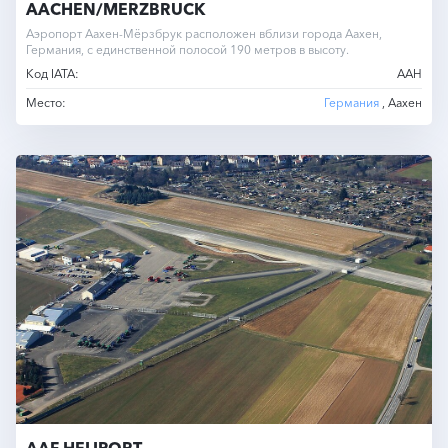
AACHEN/MERZBRUCK
Аэропорт Аахен-Мёрзбрук расположен вблизи города Аахен,
Германия, с единственной полосой 190 метров в высоту.
Код IATA:
AAH
Место:
Германия
, Аахен
AAF HELIPORT