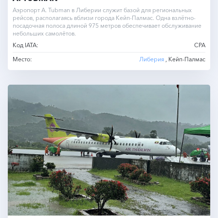
Аэропорт A. Tubman в Либерии служит базой для региональных
рейсов, располагаясь вблизи города Кейп-Палмас. Одна взлётно-
посадочная полоса длиной 975 метров обеспечивает обслуживание
небольших самолётов.
Код IATA:
CPA
Место:
Либерия
, Кейп-Палмас