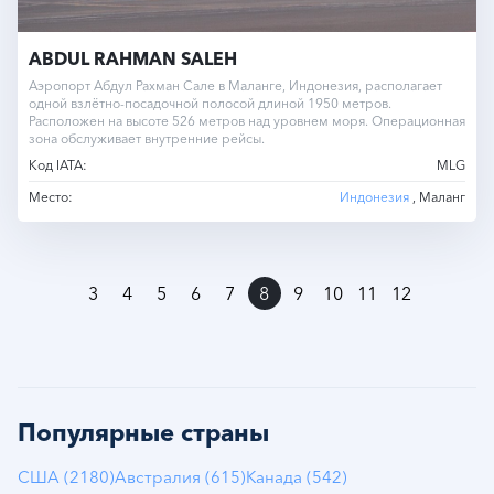
ABDUL RAHMAN SALEH
Аэропорт Абдул Рахман Сале в Маланге, Индонезия, располагает
одной взлётно-посадочной полосой длиной 1950 метров.
Расположен на высоте 526 метров над уровнем моря. Операционная
зона обслуживает внутренние рейсы.
Код IATA:
MLG
Место:
Индонезия
, Маланг
»
3
4
5
6
7
8
9
10
11
12
Популярные страны
США (2180)
Австралия (615)
Канада (542)