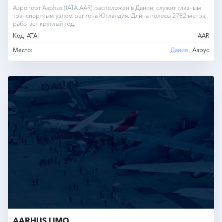
Аэропорт Аарhus (IATA AAR) расположен в Дании, служит главным
транспортным узлом региона Ютландия. Длина полосы 2782 метра,
работает круглый год.
Код IATA:
AAR
Место:
Дания
, Аарус
AARHUS LIMO