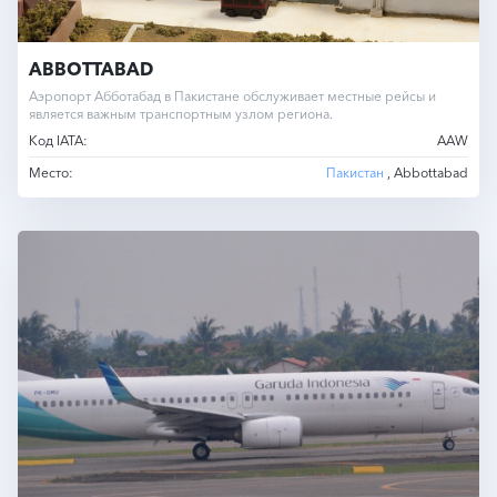
ABBOTTABAD
Аэропорт Абботабад в Пакистане обслуживает местные рейсы и
является важным транспортным узлом региона.
Код IATA:
AAW
Место:
Пакистан
, Abbottabad