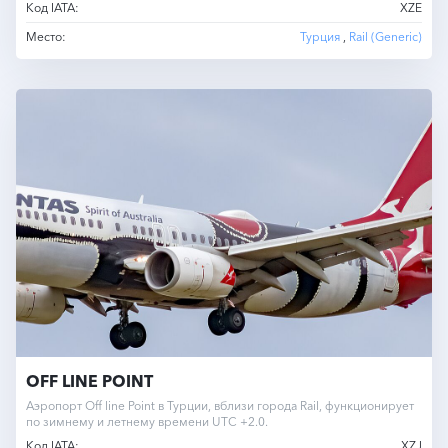
Код IATA:
XZE
Место:
Турция
,
Rail (Generic)
OFF LINE POINT
Аэропорт Off line Point в Турции, вблизи города Rail, функционирует
по зимнему и летнему времени UTC +2.0.
Код IATA:
XZJ