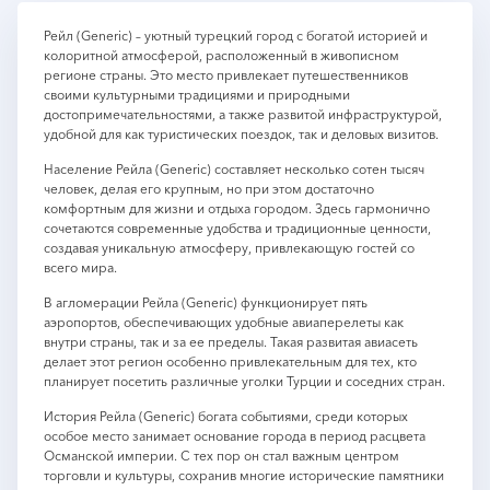
Рейл (Generic) – уютный турецкий город с богатой историей и
колоритной атмосферой, расположенный в живописном
регионе страны. Это место привлекает путешественников
своими культурными традициями и природными
достопримечательностями, а также развитой инфраструктурой,
удобной для как туристических поездок, так и деловых визитов.
Население Рейла (Generic) составляет несколько сотен тысяч
человек, делая его крупным, но при этом достаточно
комфортным для жизни и отдыха городом. Здесь гармонично
сочетаются современные удобства и традиционные ценности,
создавая уникальную атмосферу, привлекающую гостей со
всего мира.
В агломерации Рейла (Generic) функционирует пять
аэропортов, обеспечивающих удобные авиаперелеты как
внутри страны, так и за ее пределы. Такая развитая авиасеть
делает этот регион особенно привлекательным для тех, кто
планирует посетить различные уголки Турции и соседних стран.
История Рейла (Generic) богата событиями, среди которых
особое место занимает основание города в период расцвета
Османской империи. С тех пор он стал важным центром
торговли и культуры, сохранив многие исторические памятники