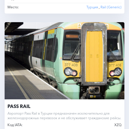
Место:
Турция
,
Rail (Generic)
PASS RAIL
Аэропорт Pass Rail в Турции предназначен исключительно для
железнодорожных перевозок и не обслуживает гражданские рейсы.
Код IATA:
XZQ