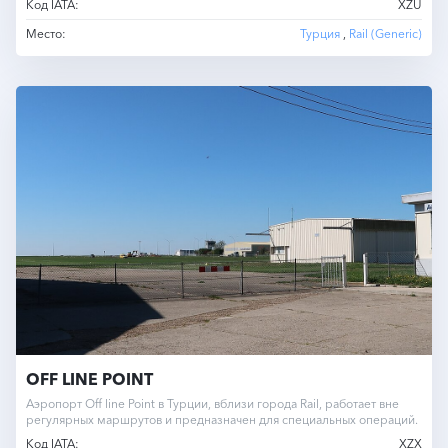
Код IATA:
XZU
Место:
Турция
,
Rail (Generic)
OFF LINE POINT
Аэропорт Off line Point в Турции, вблизи города Rail, работает вне
регулярных маршрутов и предназначен для специальных операций.
Код IATA:
XZX