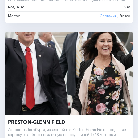
Код IATA:
POV
Место:
Словакия
, Presov
PRESTON-GLENN FIELD
Аэропорт Линчбурга, известный как Preston-Glenn Field, предлагает
короткую взлётно-посадочную полосу длиной 1768 метров и