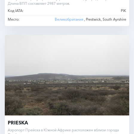
Длина ВПП составляет 2987 метров.
Код IATA:
PIK
Место:
Великобритания
, Prestwick, South Ayrshire
PRIESKA
Аэропорт Прейска в Южной Африке расположен вблизи города