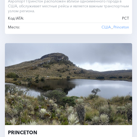
Аэропорт Принстон расположен вблизи одноимённого города в
США, обслуживает местные рейсы и является важным транспортным
узлом региона.
Код IATA:
PCT
Место:
США
,
Princeton
PRINCETON