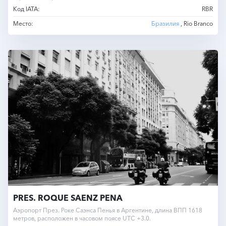
Код IATA:
RBR
Место:
Бразилия
, Rio Branco
PRES. ROQUE SAENZ PENA
Аэропорт През. Роке Саэнса Пенья в Аргентине, длина ВПП 1618
метров, расположен в часовом поясе UTC +3.0.