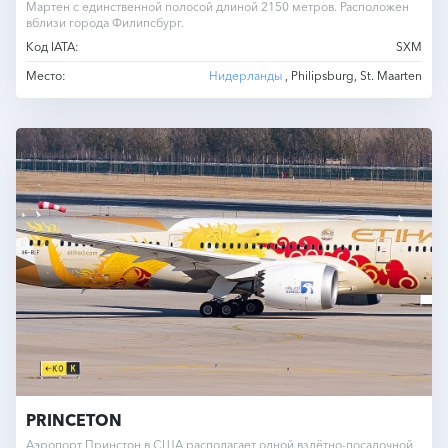
Мартен с единственной полосой длиной 2150 метров. Расположен
вблизи города Филипсбург.
Код IATA:
SXM
Место:
Нидерланды
, Philipsburg, St. Maarten
PRINCETON
Аэропорт Принстон в США располагает одной взлётно-посадочной