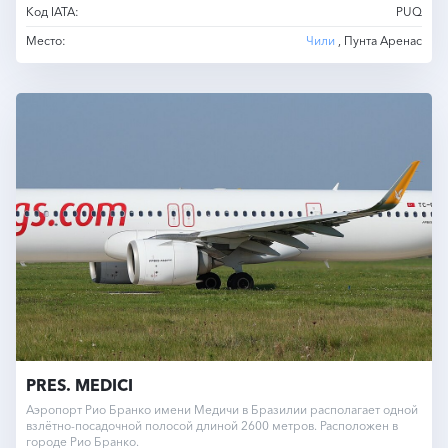
Код IATA:
PUQ
Место:
Чили
, Пунта Аренас
PRES. MEDICI
Аэропорт Рио Бранко имени Медичи в Бразилии располагает одной
взлётно-посадочной полосой длиной 2600 метров. Расположен в
городе Рио Бранко.