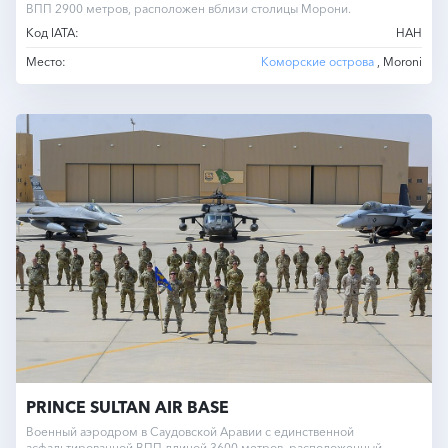
ВПП 2900 метров, расположен вблизи столицы Морони.
Код IATA:
HAH
Место:
Коморские острова
, Moroni
PRINCE SULTAN AIR BASE
Военный аэродром в Саудовской Аравии с единственной
асфальтированной ВПП длиной 3600 метров, расположенный