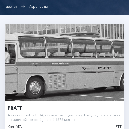
Главная
Аэропорты
PRATT
Аэропорт Pratt в США, обслуживающий город Pratt, с одной взлётно-
посадочной полосой длиной 1676 метров.
Код IATA:
PTT