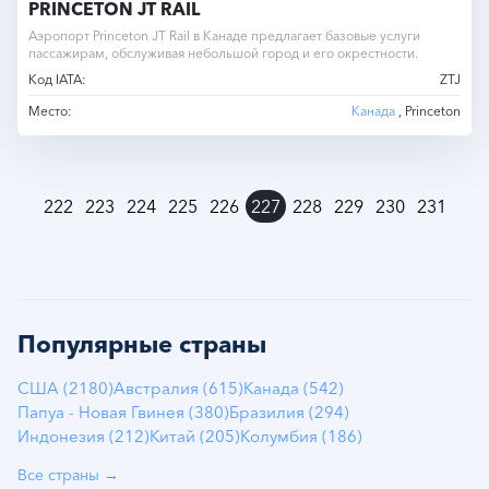
PRINCETON JT RAIL
Аэропорт Princeton JT Rail в Канаде предлагает базовые услуги
пассажирам, обслуживая небольшой город и его окрестности.
Код IATA:
ZTJ
Место:
Канада
, Princeton
»
222
223
224
225
226
227
228
229
230
231
Популярные страны
США (2180)
Австралия (615)
Канада (542)
Папуа - Новая Гвинея (380)
Бразилия (294)
Индонезия (212)
Китай (205)
Колумбия (186)
Все страны →