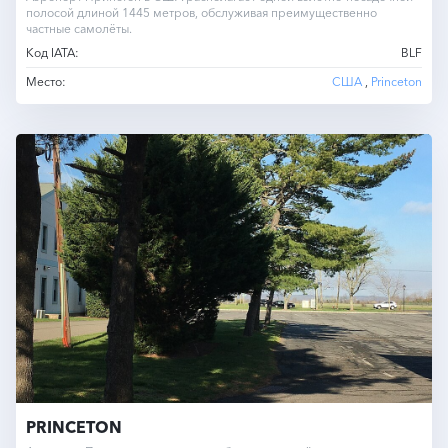
полосой длиной 1445 метров, обслуживая преимущественно
частные самолёты.
Код IATA:
BLF
Место:
США
,
Princeton
PRINCETON