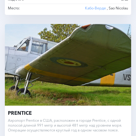
Место:
Кабо-Верде
, Sao Nicolau
PRENTICE
Аэропорт Prentice в США, расположен в городе Prentice, с одной
полосой длиной 991 метр и высотой 481 метр над уровнем моря.
Операции осуществляются круглый год в одном часовом поясе.