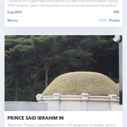
Прейска, его единственная взлетно-посадочная полоса имеет длину
1660 метров. Здесь обслуживаются регулярные внутренние рейсы.
Код IATA:
PRK
Место:
ЮАР
, Prieska
PRINCE SAID IBRAHIM IN
Аэропорт Принц Сайд Ибрахим Ин на Коморских островах, длина