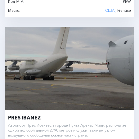
Код IATA:
PRW
Место:
США
, Prentice
PRES IBANEZ
Аэропорт Прес Ибаньес в городе Пунта-Аренас, Чили, располагает
одной полосой длиной 2790 метров и служит важным узлом
воздушного сообщения южной части страны.