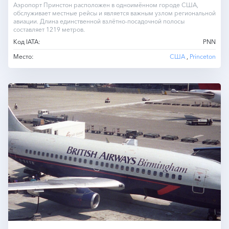
Аэропорт Принстон расположен в одноимённом городе США,
обслуживает местные рейсы и является важным узлом региональной
авиации. Длина единственной взлётно-посадочной полосы
составляет 1219 метров.
Код IATA:
PNN
Место:
США
,
Princeton