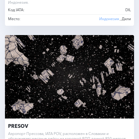
Индонезия.
Код IATA:
DIL
Место:
Индонезия
, Дили
PRESOV
Аэропорт Прессова, IATA POV, расположен в Словакии и
обслуживает местные рейсы на короткой ВПП длиной 850 метров.