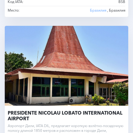
Код IATA:
BSB
Место:
Бразилия
, Бразилия
PRESIDENTE NICOLAU LOBATO INTERNATIONAL
AIRPORT
Аэропорт Дили, IATA DIL, предлагает короткую взлётно-посадочную
полосу длиной 1850 метров и расположен в городе Дили,