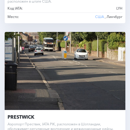
расположен в штате США.
Код IATA:
LYH
Место:
США
, Линчбург
PRESTWICK
Аэропорт Прествик, IATA PIK, расположен в Шотландии,
обслуживает регулярные внутренние и международные рейсы.