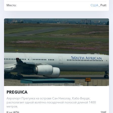
Место:
США
, Pratt
PREGUICA
Аэропорт Прегуика на острове Сан Николау, Кабо-Верде,
располагает одной взлётно-посадочной полосой длиной 1400
метров.
Код IATA:
SNE