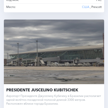
Место:
США
, Prescott
PRESIDENTE JUSCELINO KUBITSCHEK
Аэропорт Президенте Джуселину Кубичеку в Бразилии располагает
одной взлётно-посадочной полосой длиной 3300 метров.
Расположен вблизи города Бразилиа.