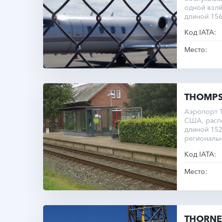
одной взл
длиной 156
Код IATA:
Место:
THOMPS
Аэропорт T
США, расп
длиной 152
региональ
Код IATA:
Место:
THORNE