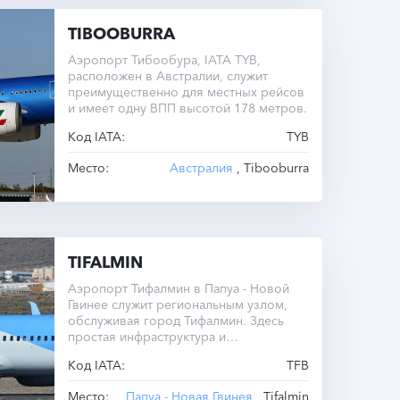
TIBOOBURRA
Аэропорт Тибообура, IATA TYB,
расположен в Австралии, служит
преимущественно для местных рейсов
и имеет одну ВПП высотой 178 метров.
Код IATA:
TYB
Место:
Австралия
, Tibooburra
TIFALMIN
Аэропорт Тифалмин в Папуа - Новой
Гвинее служит региональным узлом,
обслуживая город Тифалмин. Здесь
простая инфраструктура и
ограниченные транспортные связи.
Код IATA:
TFB
Место:
Папуа - Новая Гвинея
, Tifalmin