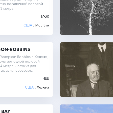
ётно-посадочной полосой
3 метра.
MGR
США
, Moultrie
ON-ROBBINS
hompson-Robbins в Хелене,
олагает одной полосой
4 метра и служит для
ных авиаперевозок.
HEE
США
, Хелена
 BAY