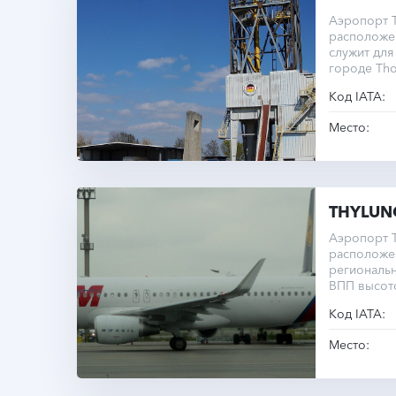
Аэропорт T
расположе
служит для
городе Tho
Код IATA:
Место:
THYLUN
Аэропорт T
расположен
региональ
ВПП высот
Код IATA:
Место: