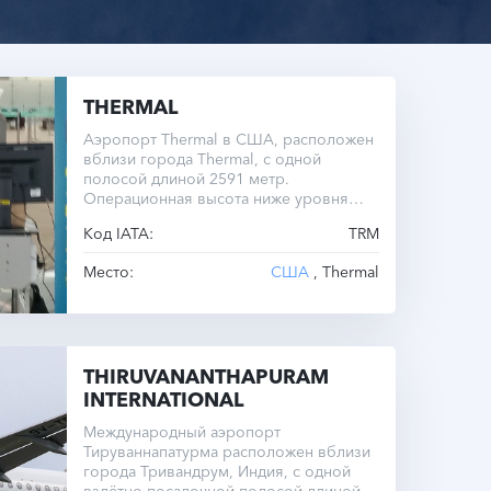
THERMAL
Аэропорт Thermal в США, расположен
вблизи города Thermal, с одной
полосой длиной 2591 метр.
Операционная высота ниже уровня
моря.
Код IATA:
TRM
Место:
США
, Thermal
THIRUVANANTHAPURAM
INTERNATIONAL
Международный аэропорт
Тируваннапатурма расположен вблизи
города Тривандрум, Индия, с одной