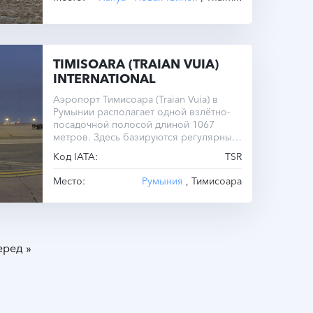
TIMISOARA (TRAIAN VUIA)
INTERNATIONAL
Аэропорт Тимисоара (Traian Vuia) в
Румынии располагает одной взлётно-
посадочной полосой длиной 1067
метров. Здесь базируются регулярные
рейсы внутри страны и несколько
Код IATA:
TSR
международных направлений.
Место:
Румыния
, Тимисоара
»