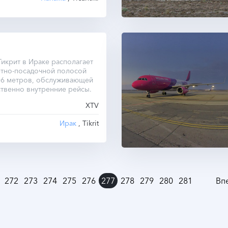
икрит в Ираке располагает
ётно-посадочной полосой
06 метров, обслуживающей
твенно внутренние рейсы.
XTV
Ирак
, Tikrit
272
273
274
275
276
277
278
279
280
281