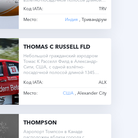
взлётно-посадочной полосой длиной
3398 метров.
Код IATA:
TRV
Место:
Индия
, Тривандрум
THOMAS C RUSSELL FLD
Небольшой гражданский аэродром
Томас К Расселл Филд в Александр-
Сити, США, с одной взлётно-
посадочной полосой длиной 1345
метров.
Код IATA:
ALX
Место:
США
, Alexander City
THOMPSON
Аэропорт Томпсон в Канаде
расположен вблизи города с