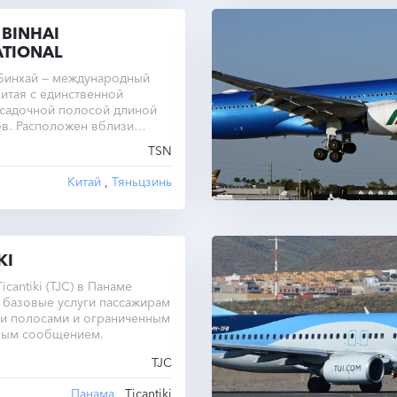
 BINHAI
ATIONAL
 Бинхай — международный
итая с единственной
осадочной полосой длиной
в. Расположен вблизи
ьцзинь.
TSN
Китай
,
Тяньцзинь
KI
cantiki (TJC) в Панаме
 базовые услуги пассажирам
ми полосами и ограниченным
ным сообщением.
TJC
Панама
, Ticantiki