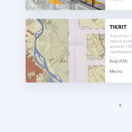
TIKRIT
Аэропорт Т
одной взл
длиной 10
преимущес
Код IATA:
Место:
«