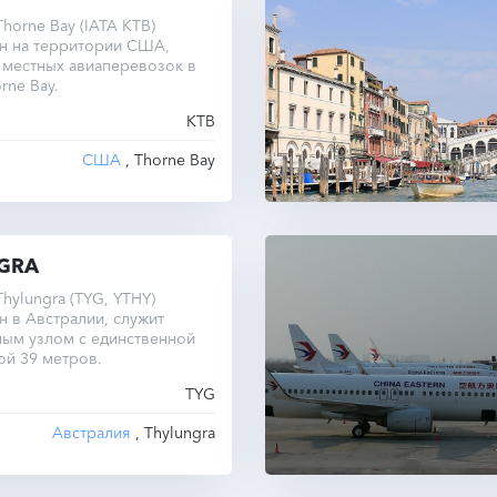
horne Bay (IATA KTB)
н на территории США,
 местных авиаперевозок в
rne Bay.
KTB
США
, Thorne Bay
GRA
hylungra (TYG, YTHY)
 в Австралии, служит
ным узлом с единственной
ой 39 метров.
TYG
Австралия
, Thylungra