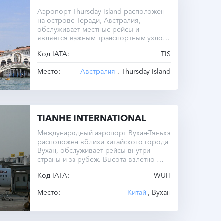
Аэропорт Thursday Island расположен
на острове Теради, Австралия,
обслуживает местные рейсы и
является важным транспортным узлом
региона.
Код IATA:
TIS
Место:
Австралия
, Thursday Island
TIANHE INTERNATIONAL
Международный аэропорт Вухан-Тяньхэ
расположен вблизи китайского города
Вухан, обслуживает рейсы внутри
страны и за рубеж. Высота взлетно-
посадочной полосы составляет 34
Код IATA:
WUH
метра.
Место:
Китай
, Вухан