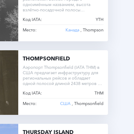
одноимённым названием, высота
взлётно-посадочной полосы
составляет 222 метра над уровнем
Код IATA:
YTH
моря.
Место:
Канада
, Thompson
THOMPSONFIELD
Аэропорт Thompsonfield (IATA THM) в
США предлагает инфраструктуру для
региональных рейсов и обладает
одной полосой длиной 2438 метров на
высоте 752 метра над уровнем моря.
Код IATA:
THM
Место:
США
, Thompsonfield
THURSDAY ISLAND