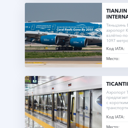
TIANJIN
INTERN
Тяньцзинь
аэропорт К
взлётно-п
1097 метро
города Тян
Код IATA:
Место:
TICANTI
Аэропорт Ti
предлагает
с коротки
транспорт
Код IATA:
Место: