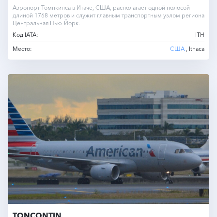
Аэропорт Томпкинса в Итаче, США, располагает одной полосой
длиной 1768 метров и служит главным транспортным узлом региона
Центральная Нью-Йорк.
Код IATA:
ITH
Место:
США
, Ithaca
TONCONTIN