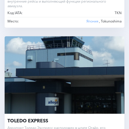
внутренние рейсы и выполняющий функции регионального
авиаузла.
Код IATA:
TKN
Место:
Япония
, Tokunoshima
TOLEDO EXPRESS
Аэропорт Толедо Экспресс расположен в штате Огайо, его