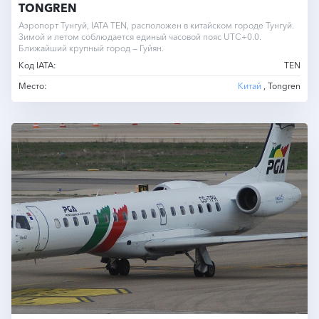
TONGREN
Аэропорт Тунгуй, IATA TEN, расположен в китайском городе Тунгуй.
Зимой и летом соблюдается единый часовой пояс UTC+0.0.
Ближайший крупный город — Гуйян.
Код IATA:
TEN
Место:
Китай
, Tongren