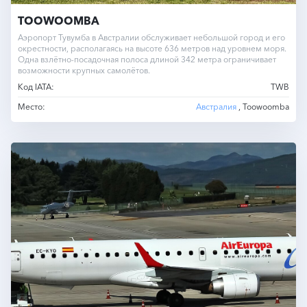
TOOWOOMBA
Аэропорт Тувумба в Австралии обслуживает небольшой город и его
окрестности, располагаясь на высоте 636 метров над уровнем моря.
Одна взлётно-посадочная полоса длиной 342 метра ограничивает
возможности крупных самолётов.
Код IATA:
TWB
Место:
Австралия
, Toowoomba