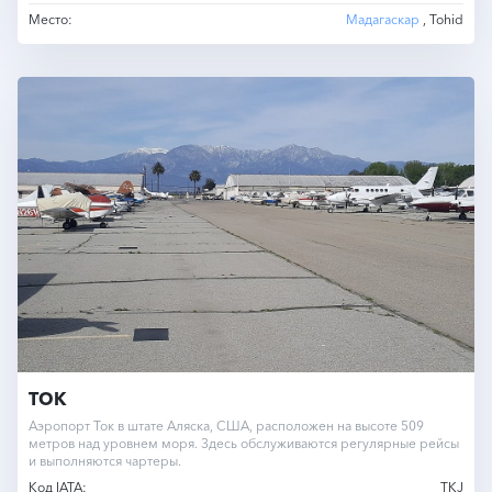
Место:
Мадагаскар
, Tohid
TOK
Аэропорт Ток в штате Аляска, США, расположен на высоте 509
метров над уровнем моря. Здесь обслуживаются регулярные рейсы
и выполняются чартеры.
Код IATA:
TKJ