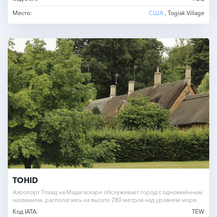
Место:
США
, Togiak Village
TOHID
Аэропорт Тохид на Мадагаскаре обслуживает город с одноимённым
названием, располагаясь на высоте 280 метров над уровнем моря.
Код IATA:
TEW