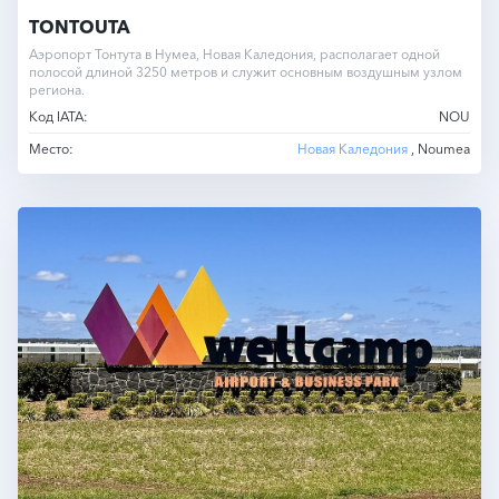
TONTOUTA
Аэропорт Тонтута в Нумеа, Новая Каледония, располагает одной
полосой длиной 3250 метров и служит основным воздушным узлом
региона.
Код IATA:
NOU
Место:
Новая Каледония
, Noumea