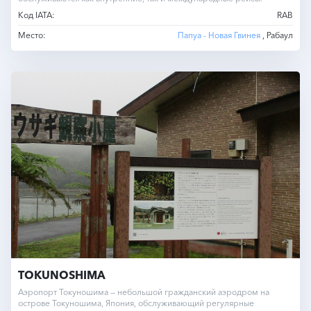
Код IATA:
RAB
Место:
Папуа - Новая Гвинея
, Рабаул
TOKUNOSHIMA
Аэропорт Токуношима — небольшой гражданский аэродром на
острове Токуношима, Япония, обслуживающий регулярные