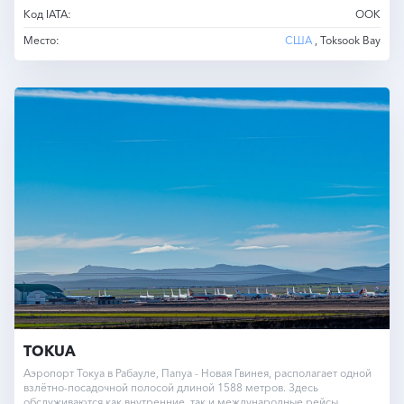
Код IATA:
OOK
Место:
США
, Toksook Bay
TOKUA
Аэропорт Токуа в Рабауле, Папуа - Новая Гвинея, располагает одной
взлётно-посадочной полосой длиной 1588 метров. Здесь
обслуживаются как внутренние, так и международные рейсы.