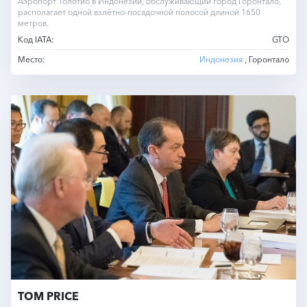
Аэропорт Толотио в Индонезии, обслуживающий город Горонтало,
располагает одной взлётно-посадочной полосой длиной 1650
метров.
Код IATA:
GTO
Место:
Индонезия
, Горонтало
TOM PRICE