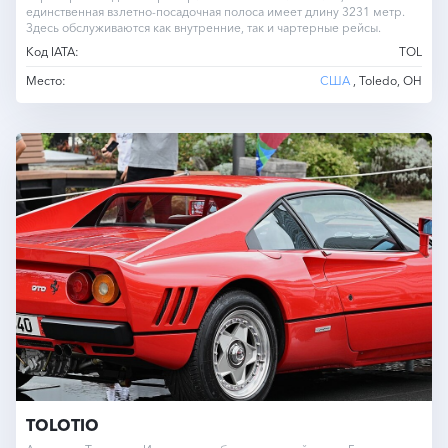
единственная взлетно-посадочная полоса имеет длину 3231 метр.
Здесь обслуживаются как внутренние, так и чартерные рейсы.
Код IATA:
TOL
Место:
США
, Toledo, OH
TOLOTIO