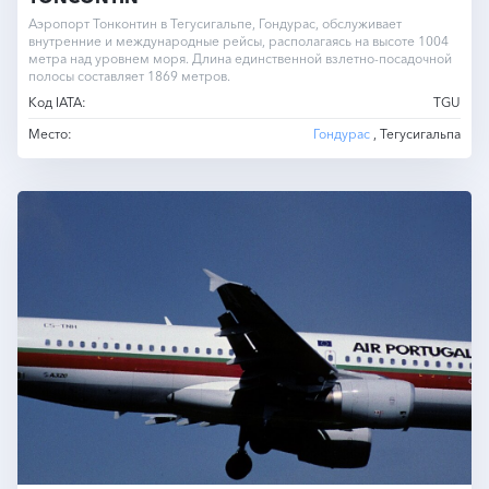
Аэропорт Тонконтин в Тегусигальпе, Гондурас, обслуживает
внутренние и международные рейсы, располагаясь на высоте 1004
метра над уровнем моря. Длина единственной взлетно-посадочной
полосы составляет 1869 метров.
Код IATA:
TGU
Место:
Гондурас
, Тегусигальпа