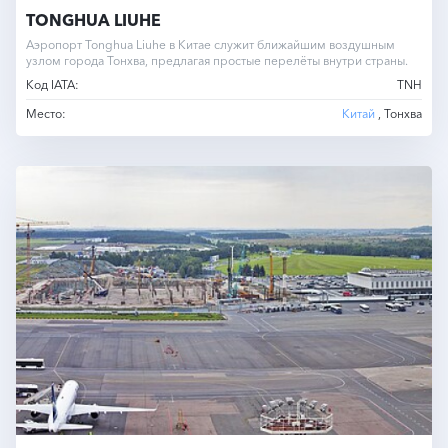
TONGHUA LIUHE
Аэропорт Tonghua Liuhe в Китае служит ближайшим воздушным
узлом города Тонхва, предлагая простые перелёты внутри страны.
Код IATA:
TNH
Место:
Китай
, Тонхва