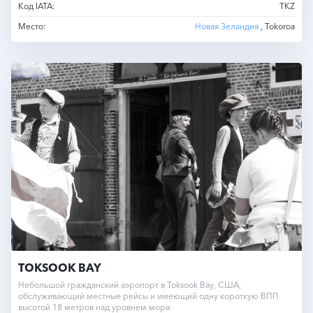
Код IATA:
TKZ
Место:
Новая Зеландия
, Tokoroa
TOKSOOK BAY
Небольшой гражданский аэропорт в Toksook Bay, США,
обслуживающий местные рейсы и имеющий одну короткую ВПП
высотой 18 метров над уровнем моря.