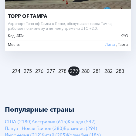
TOPP OF TAMPA
Аэропорт Топп оф Тампа в Литве, обслуживает город Тампа,
работает по зимнему и летнему времени UTC +2.0.
Код IATA:
KYO
Место:
Литва
, Тампа
»
274
275
276
277
278
279
280
281
282
283
Популярные страны
США (2180)
Австралия (615)
Канада (542)
Папуа - Новая Гвинея (380)
Бразилия (294)
Индонезия (212)
Китай (205)
Колумбия (186)