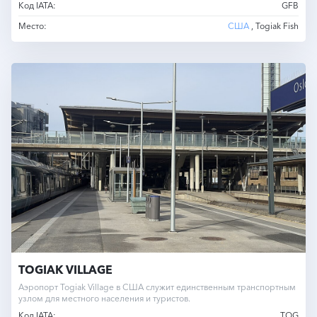
Код IATA:
GFB
Место:
США
, Togiak Fish
TOGIAK VILLAGE
Аэропорт Togiak Village в США служит единственным транспортным
узлом для местного населения и туристов.
Код IATA:
TOG