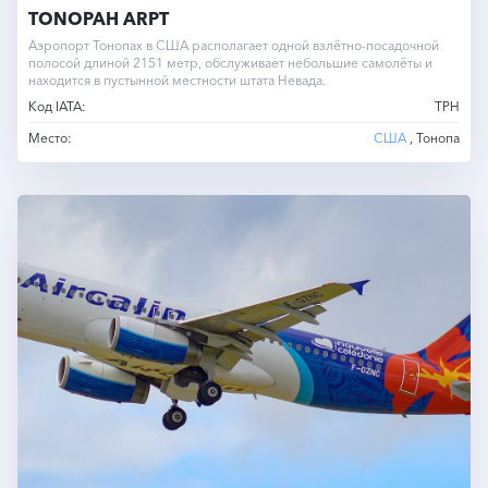
TONOPAH ARPT
Аэропорт Тонопах в США располагает одной взлётно-посадочной
полосой длиной 2151 метр, обслуживает небольшие самолёты и
находится в пустынной местности штата Невада.
Код IATA:
TPH
Место:
США
, Тонопа