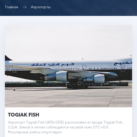
Главная
Аэропорты
TOGIAK FISH
Аэропорт Togiak Fish (IATA:GFB) расположен в городе Togiak Fish,
США. Зимой и летом соблюдается часовой пояс UTC+0.0.
Регулярные рейсы отсутствуют.