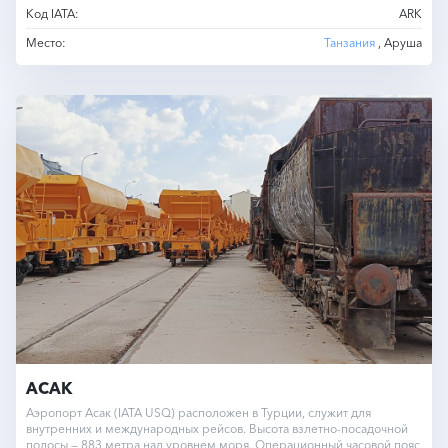
Код IATA:
ARK
Место:
Танзания
, Аруша
АСАК
Аэропорт Асак (IATA USQ) расположен в Турции, служит для
внутренних и международных рейсов. Высота взлетно-посадочной
полосы — 883 метра над уровнем моря. Операционный часовой пояс