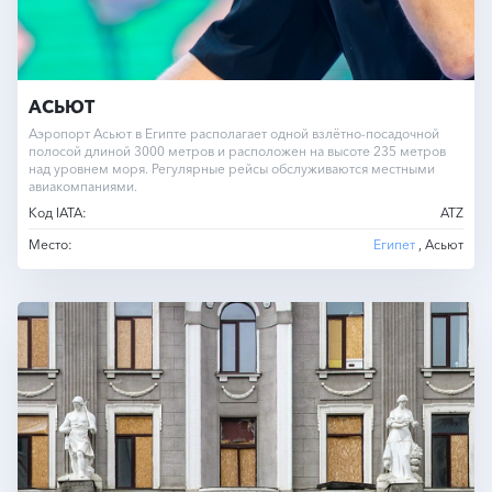
АСЬЮТ
Аэропорт Асьют в Египте располагает одной взлётно-посадочной
полосой длиной 3000 метров и расположен на высоте 235 метров
над уровнем моря. Регулярные рейсы обслуживаются местными
авиакомпаниями.
Код IATA:
ATZ
Место:
Египет
, Асьют