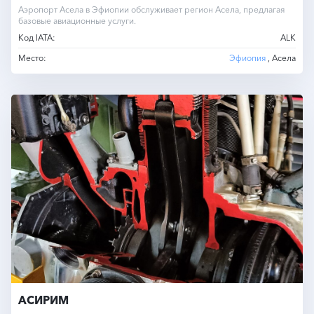
Аэропорт Асела в Эфиопии обслуживает регион Асела, предлагая
базовые авиационные услуги.
Код IATA:
ALK
Место:
Эфиопия
, Асела
АСИРИМ