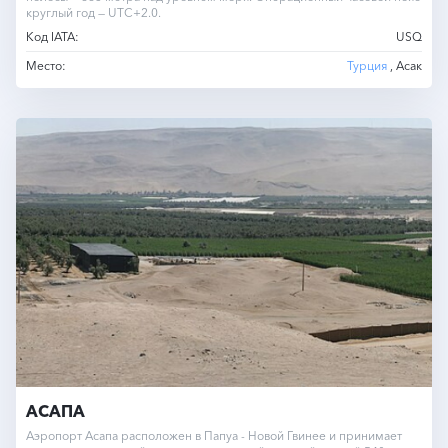
круглый год — UTC+2.0.
Код IATA:
USQ
Место:
Турция
, Асак
АСАПА
Аэропорт Асапа расположен в Папуа - Новой Гвинее и принимает