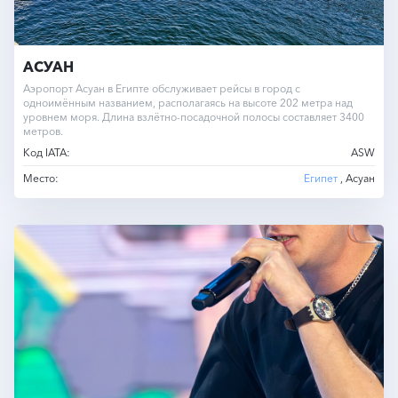
АСУАН
Аэропорт Асуан в Египте обслуживает рейсы в город с
одноимённым названием, располагаясь на высоте 202 метра над
уровнем моря. Длина взлётно-посадочной полосы составляет 3400
метров.
Код IATA:
ASW
Место:
Египет
, Асуан