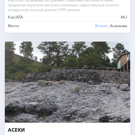
Аэропорт Асахикава обслуживает северные регионы Японии,
предлагая перелеты местного значения с единственной взлетно-
посадочной полосой длиной 1999 метров.
Код IATA:
AKJ
Место:
Япония
, Асахикава
АСЕКИ