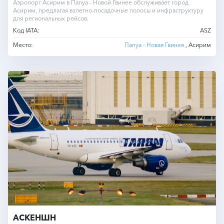
Аэропорт Асирим в Папуа - Новой Гвинее обслуживает город
Асирим, предлагая взлетно-посадочные полосы и инфраструктуру
для региональных рейсов.
Код IATA:
ASZ
Место:
Папуа - Новая Гвинея
, Асирим
АСКЕНШН