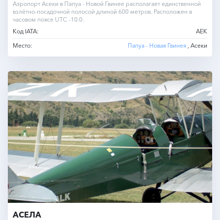
Аэропорт Асеки в Папуа - Новой Гвинее располагает единственной
взлётно-посадочной полосой длиной 600 метров. Расположен в
часовом поясе UTC -10.0.
Код IATA:
AEK
Место:
Папуа - Новая Гвинея
, Асеки
АСЕЛА