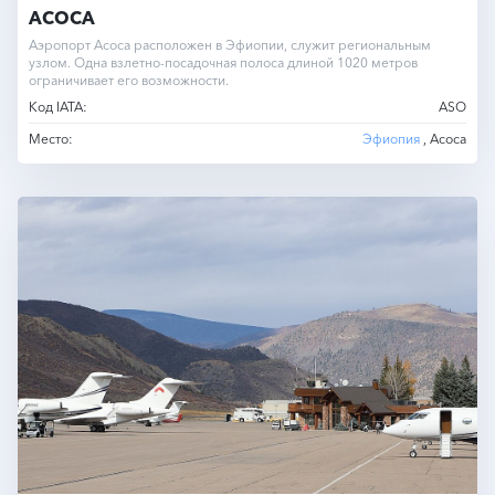
АСОСА
Аэропорт Асоса расположен в Эфиопии, служит региональным
узлом. Одна взлетно-посадочная полоса длиной 1020 метров
ограничивает его возможности.
Код IATA:
ASO
Место:
Эфиопия
, Асоса