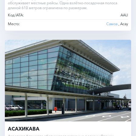
обслуживает местные рейсы. Одна взлётно-посадочная полоса
длиной 610 метров ограничена по размерам.
Код IATA:
AAU
Место:
Самоа
, Асау
АСАХИКАВА