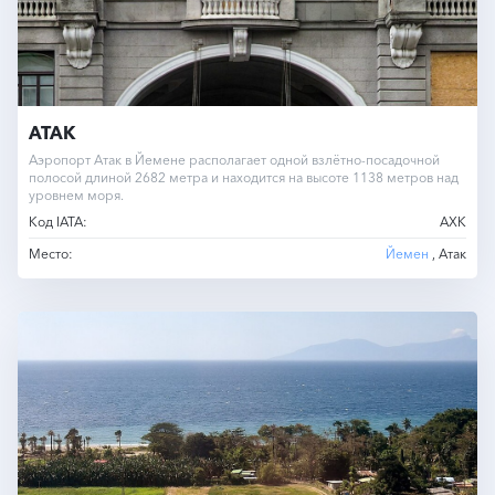
АТАК
Аэропорт Атак в Йемене располагает одной взлётно-посадочной
полосой длиной 2682 метра и находится на высоте 1138 метров над
уровнем моря.
Код IATA:
AXK
Место:
Йемен
, Атак