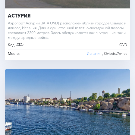
АСТУРИЯ
Аэропорт Астурии (IATA OVD) расположен вблизи городов Овьедо и
Авилес, Испания. Длина единственной взлетно-посадочной полосы
составляет 2200 метров. Здесь обслуживаются как внутренние, так и
международные рейсы.
Код IATA:
OVD
Место:
Испания
, Oviedo/Aviles