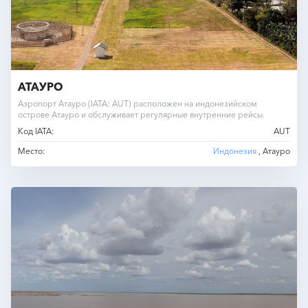
АТАУРО
Аэропорт Атауро (IATA: AUT) расположен на индонезийском
острове Атауро и обслуживает регулярные внутренние рейсы.
Код IATA:
AUT
Место:
Индонезия
, Атауро