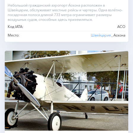
Небольшой гражданский аэропорт Аскона расположен в
Швейцарии, обслуживает местные рейсы и чартеры. Одна взлётно-
посадочная полоса длиной 733 метра ограничивает размеры
воздушных судов, способных здесь приземляться.
Код IATA:
ACO
Место:
Швейцария
, Аскона