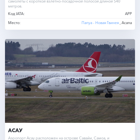
самолеты с короткой взлетно-посадочной полосой длиной 540
метров.
Код IATA:
APP
Место:
Папуа - Новая Гвинея
, Асапа
АСАУ
Аэропорт Асау расположен на острове Савайи, Самоа, и