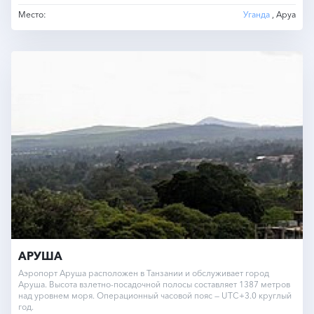
Место:
Уганда
, Аруа
АРУША
Аэропорт Аруша расположен в Танзании и обслуживает город
Аруша. Высота взлетно-посадочной полосы составляет 1387 метров
над уровнем моря. Операционный часовой пояс — UTC+3.0 круглый
год.