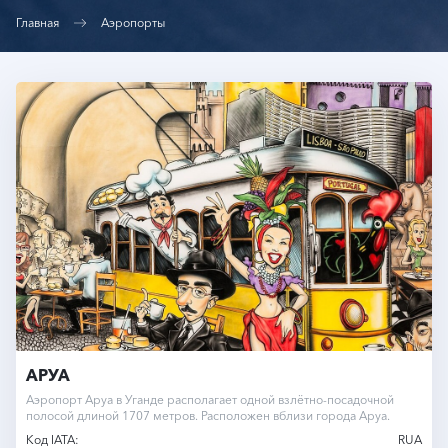
Главная
Аэропорты
АРУА
Аэропорт Аруа в Уганде располагает одной взлётно-посадочной
полосой длиной 1707 метров. Расположен вблизи города Аруа.
Код IATA:
RUA