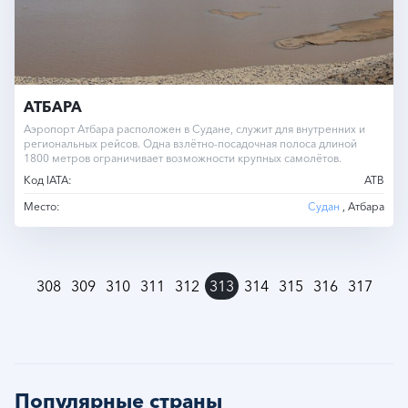
АТБАРА
Аэропорт Атбара расположен в Судане, служит для внутренних и
региональных рейсов. Одна взлётно-посадочная полоса длиной
1800 метров ограничивает возможности крупных самолётов.
Код IATA:
ATB
Место:
Судан
, Атбара
»
308
309
310
311
312
313
314
315
316
317
Популярные страны