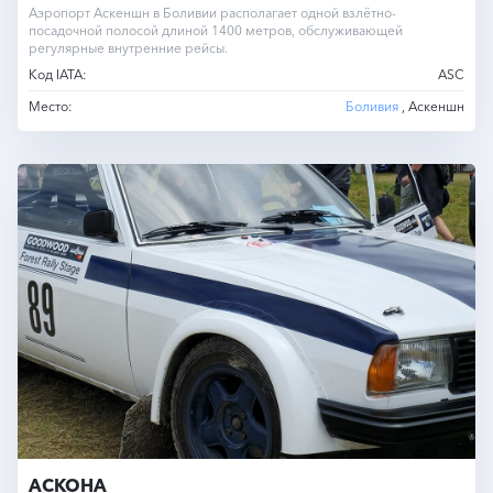
Аэропорт Аскеншн в Боливии располагает одной взлётно-
посадочной полосой длиной 1400 метров, обслуживающей
регулярные внутренние рейсы.
Код IATA:
ASC
Место:
Боливия
, Аскеншн
АСКОНА