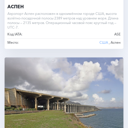
АСПЕН
Аэропорт Аспен расположен в одноимённом городе США, высота
взлётно-посадочной полосы 2389 метров над уровнем моря. Длина
полосы — 2135 метров. Операционный часовой пояс круглый год —
UTC-7.
Код IATA:
ASE
Место:
США
, Аспен