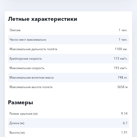
Летные характеристики
Экипаж
1 чел.
Число мест максимально
1 чел.
Максимальная дальность полёта
1100 км.
Крейсерская скорость
173 км/ч.
Максимальная скорость
193 км/ч.
Максимальная взлетная масса
748 кг.
Максимальная высота полета
3658 м
Размеры
Размах крыльев (м):
9,14
Длина (м):
6,1
Высота (м):
1,91